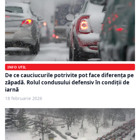
INFO UTIL
De ce cauciucurile potrivite pot face diferența pe
zăpadă. Rolul condusului defensiv în condiții de
iarnă
18 februarie 2026