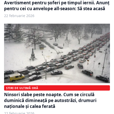
Avertisment pentru șoferi pe timpul iernii. Anunț
pentru cei cu anvelope all-season: Să stea acasă
22 februarie 2026
ȘTIRI DE ULTIMĂ ORĂ
Ninsori slabe peste noapte. Cum se circulă
duminică dimineață pe autostrăzi, drumuri
naționale și calea ferată
22 februarie 2026