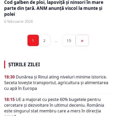
Cod galben de ploi, lapoviță și ninsori în mare
parte din țară. ANM anunță viscol la munte și
polei
6 februarie 2026
1
2
…
15
»
ȘTIRILE ZILEI
18:30
Dunărea și Rinul ating niveluri minime istorice.
Seceta lovește transportul, agricultura și alimentarea
cu apă în Europa
18:15
UE a majorat cu peste 60% bugetele pentru
cercetare și dezvoltare în ultimul deceniu. România
este singurul stat membru care a mers în direcția