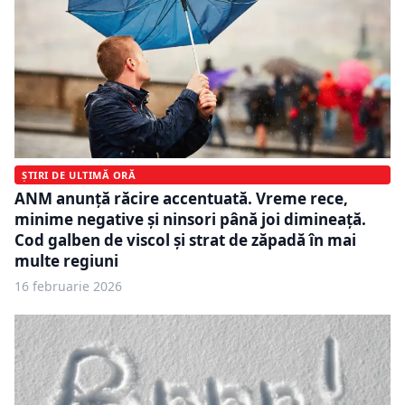
ȘTIRI DE ULTIMĂ ORĂ
ANM anunță răcire accentuată. Vreme rece,
minime negative și ninsori până joi dimineață.
Cod galben de viscol și strat de zăpadă în mai
multe regiuni
16 februarie 2026