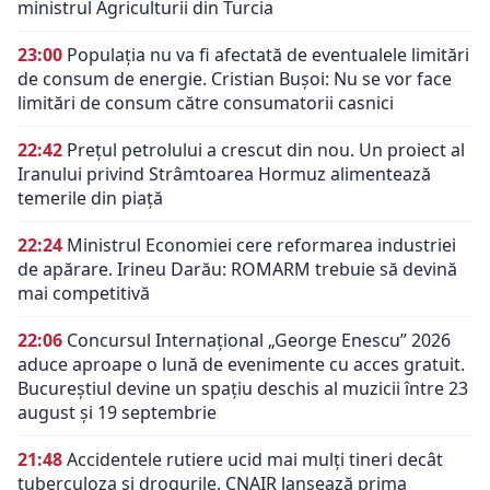
ministrul Agriculturii din Turcia
23:00
Populația nu va fi afectată de eventualele limitări
de consum de energie. Cristian Bușoi: Nu se vor face
limitări de consum către consumatorii casnici
22:42
Prețul petrolului a crescut din nou. Un proiect al
Iranului privind Strâmtoarea Hormuz alimentează
temerile din piață
22:24
Ministrul Economiei cere reformarea industriei
de apărare. Irineu Darău: ROMARM trebuie să devină
mai competitivă
22:06
Concursul Internațional „George Enescu” 2026
aduce aproape o lună de evenimente cu acces gratuit.
Bucureștiul devine un spațiu deschis al muzicii între 23
august și 19 septembrie
21:48
Accidentele rutiere ucid mai mulți tineri decât
tuberculoza și drogurile. CNAIR lansează prima