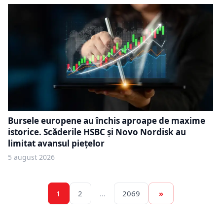
Bursele europene au închis aproape de maxime
istorice. Scăderile HSBC și Novo Nordisk au
limitat avansul piețelor
5 august 2026
1
2
…
2069
»