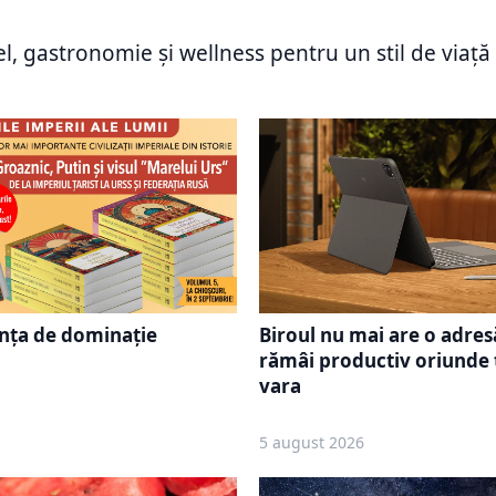
o Piatra Craiului 2026,
produse cu nicotină. Ce 
benzinăriile RO concept
înregistrează cel mai ridi
el, gastronomie și wellness pentru un stil de viață 
ste 500 de participanți
procent
rința de dominație
Biroul nu mai are o adres
rămâi productiv oriunde 
vara
5 august 2026