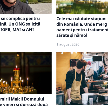
 se complică pentru
Cele mai căutate stațiuni
nă. Un ONG solicită
din România. Unde merg 
a IGPR, MAI și ANI
oameni pentru tratament
sărate și nămol
1 august 2026
mirii Maicii Domnului
e vineri și durează două