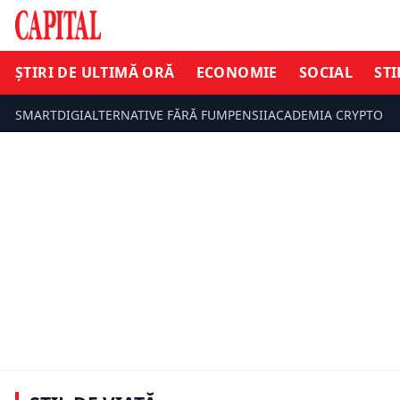
ȘTIRI DE ULTIMĂ ORĂ
ECONOMIE
SOCIAL
STI
SMARTDIGI
ALTERNATIVE FĂRĂ FUM
PENSII
ACADEMIA CRYPTO
Concursul Internațional „George
Enescu” 2026 aduce aproape o lună
de evenimente cu acces gratuit.