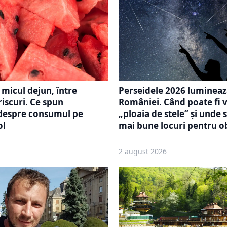
 micul dejun, între
Perseidele 2026 lumineaz
 riscuri. Ce spun
României. Când poate fi 
i despre consumul pe
„ploaia de stele” și unde 
ol
mai bune locuri pentru o
2 august 2026