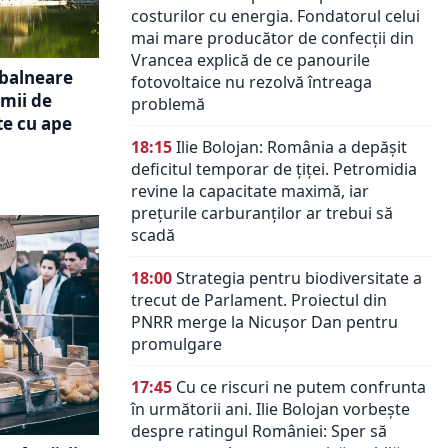
costurilor cu energia. Fondatorul celui
mai mare producător de confecții din
Vrancea explică de ce panourile
 balneare
fotovoltaice nu rezolvă întreaga
mii de
problemă
e cu ape
18:15
Ilie Bolojan: România a depășit
deficitul temporar de țiței. Petromidia
revine la capacitate maximă, iar
prețurile carburanților ar trebui să
scadă
18:00
Strategia pentru biodiversitate a
trecut de Parlament. Proiectul din
PNRR merge la Nicușor Dan pentru
promulgare
17:45
Cu ce riscuri ne putem confrunta
în următorii ani. Ilie Bolojan vorbește
despre ratingul României: Sper să