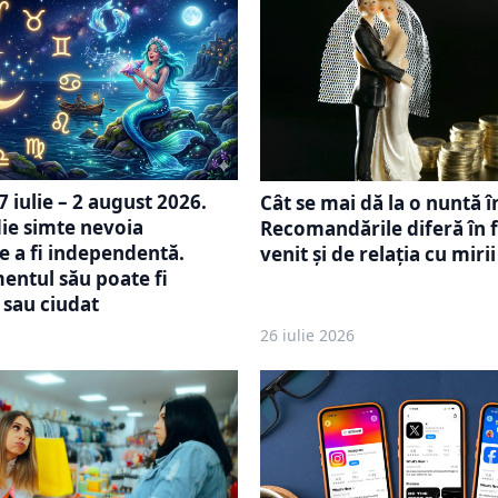
 iulie – 2 august 2026.
Cât se mai dă la o nuntă î
ie simte nevoia
Recomandările diferă în 
e a fi independentă.
venit și de relația cu mirii
ntul său poate fi
sau ciudat
26 iulie 2026