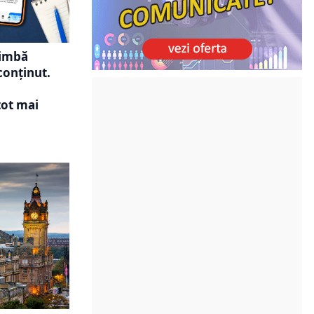
himbă
conținut.
tot mai