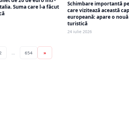
bilet de 20 de euro într-
Schimbare importantă pe
talia. Suma care l-a făcut
care vizitează această cap
că
europeană: apare o nouă
turistică
24 iulie 2026
2
…
654
»