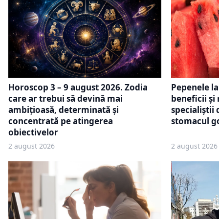
Horoscop 3 – 9 august 2026. Zodia
Pepenele la
care ar trebui să devină mai
beneficii și
ambițioasă, determinată și
specialiști
concentrată pe atingerea
stomacul g
obiectivelor
2 august 2026
2 august 2026