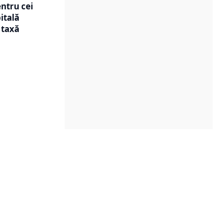
ntru cei
itală
 taxă