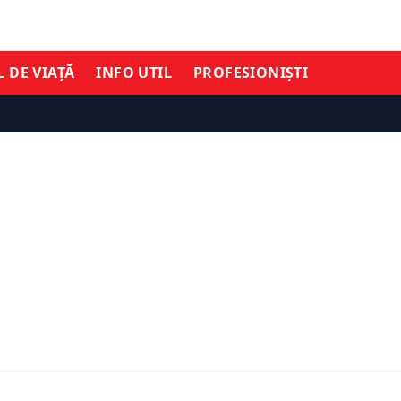
L DE VIAȚĂ
INFO UTIL
PROFESIONIȘTI
Eurostat arată că unul di
europeni folosește zilnic