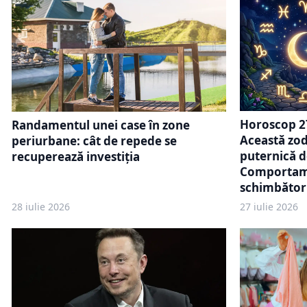
Horoscop 27
Randamentul unei case în zone
Această zod
periurbane: cât de repede se
puternică d
recuperează investiția
Comportame
schimbător 
28 iulie 2026
27 iulie 2026