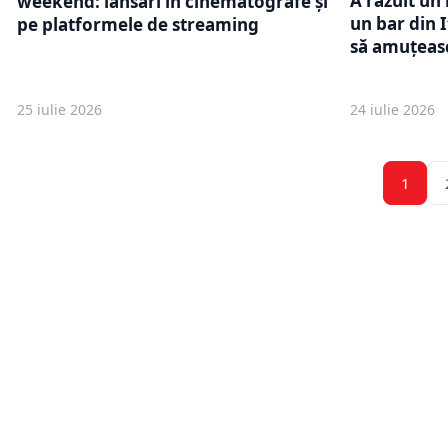
A răzuit un 
weekend: lansări în cinematografe și
un bar din I
pe platformele de streaming
să amuțeas
25 iulie 2026
24 iulie 2026
1