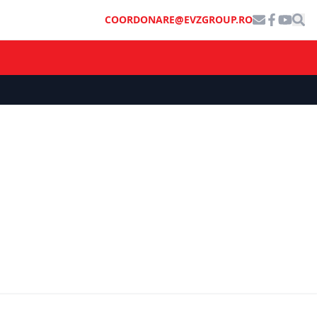
COORDONARE@EVZGROUP.RO
n șase
 tutun sau
Valurile de căldură din Europa nu îi