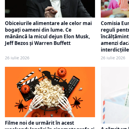
Comisia Eu
Obiceiurile alimentare ale celor mai
reguli pent
bogați oameni din lume. Ce
încălțăminte
mănâncă la micul dejun Elon Musk,
amenzi dacă
Jeff Bezos și Warren Buffett
interdicțiile
26 iulie 2026
26 iulie 2026
Filme noi de urmărit în acest