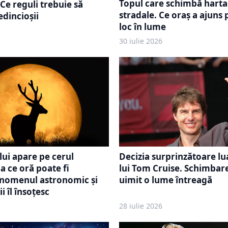
Topul care schimbă harta
Ce reguli trebuie să
stradale. Ce oraș a ajuns
edincioșii
loc în lume
30 iulie 2026
ui apare pe cerul
Decizia surprinzătoare lua
a ce oră poate fi
lui Tom Cruise. Schimbar
enomenul astronomic și
uimit o lume întreagă
i îl însoțesc
28 iulie 2026