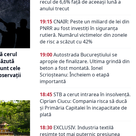
recul de 6,6% față de aceeași lună a
anului trecut
19:15
CNAIR: Peste un miliard de lei din
PNRR au fost investiți în siguranța
rutieră. Numărul victimelor din zonele
de risc a scăzut cu 42%
ă cerul
19:00
Autostrada Bucureștiului se
văzută
apropie de finalizare. Ultima grindă din
sunt cele
beton a fost montată. Ionel
Scrioșteanu: Încheiem o etapă
bservații
importantă
18:45
STB a cerut intrarea în insolvență.
Ciprian Ciucu: Compania risca să ducă
și Primăria Capitalei în incapacitate de
plată
18:30
EXCLUSIV. Industria textilă
resimte tot mai puternic presiunea