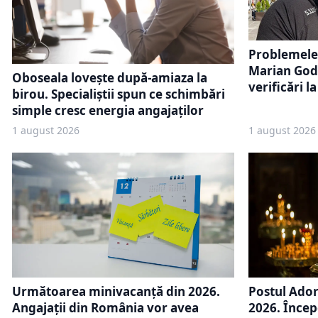
Problemele
Marian Godi
Oboseala lovește după-amiaza la
verificări l
birou. Specialiștii spun ce schimbări
simple cresc energia angajaților
1 august 2026
1 august 2026
Următoarea minivacanță din 2026.
Postul Ador
Angajații din România vor avea
2026. Încep