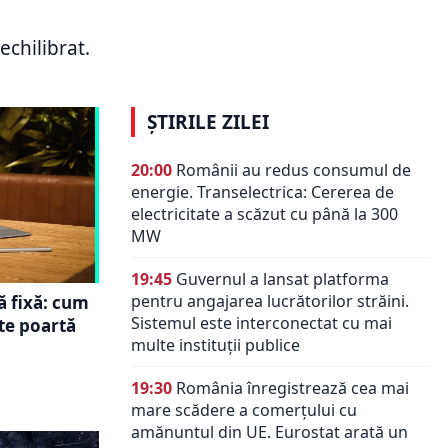
țară
opresc pe turiștii asiatici. Căutările
cat
pentru destinațiile europene au
echilibrat.
crescut cu 57% în sezonul de vară
ȘTIRILE ZILEI
20:00
Românii au redus consumul de
energie. Transelectrica: Cererea de
electricitate a scăzut cu până la 300
MW
19:45
Guvernul a lansat platforma
pentru angajarea lucrătorilor străini.
ă fixă: cum
Sistemul este interconectat cu mai
te poartă
multe instituții publice
19:30
România înregistrează cea mai
mare scădere a comerțului cu
amănuntul din UE. Eurostat arată un