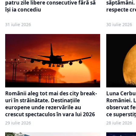
patru zile libere consecutive fără să
săptămâni. 
își ia concediu
respecte cr
31 iulie 2026
30 iulie 2026
Românii aleg tot mai des city break-
Luna Cerbul
uri în străinătate. Destinațiile
României. L
europene unde rezervările au
observat f
crescut spectaculos în vara lui 2026
ce superstiți
29 iulie 2026
28 iulie 2026