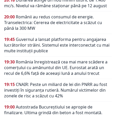
20:18
Dunărea atinge un nou minim istoric de 1.400
mc/s. Nivelul va rămâne staționar până pe 12 august
20:00
Românii au redus consumul de energie.
Transelectrica: Cererea de electricitate a scăzut cu
până la 300 MW
19:45
Guvernul a lansat platforma pentru angajarea
lucrătorilor străini. Sistemul este interconectat cu mai
multe instituții publice
19:30
România înregistrează cea mai mare scădere a
comerțului cu amănuntul din UE. Eurostat arată un
recul de 6,6% față de aceeași lună a anului trecut
19:15
CNAIR: Peste un miliard de lei din PNRR au fost
investiți în siguranța rutieră. Numărul victimelor din
zonele de risc a scăzut cu 42%
19:00
Autostrada Bucureștiului se apropie de
finalizare. Ultima grindă din beton a fost montată.