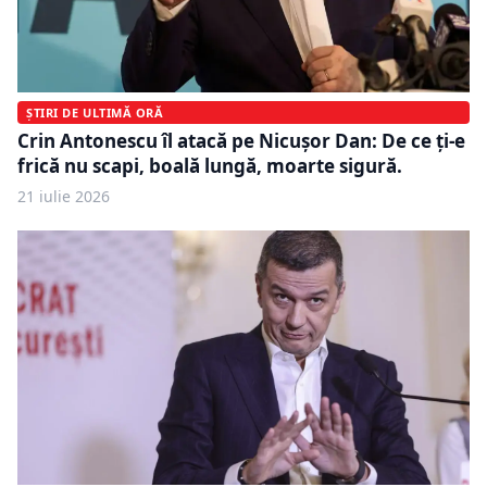
ȘTIRI DE ULTIMĂ ORĂ
Crin Antonescu îl atacă pe Nicușor Dan: De ce ți-e
frică nu scapi, boală lungă, moarte sigură.
21 iulie 2026