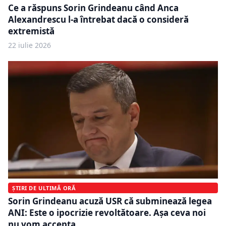
Ce a răspuns Sorin Grindeanu când Anca
Alexandrescu l-a întrebat dacă o consideră
extremistă
22 iulie 2026
ȘTIRI DE ULTIMĂ ORĂ
Sorin Grindeanu acuză USR că subminează legea
ANI: Este o ipocrizie revoltătoare. Aşa ceva noi
nu vom accepta