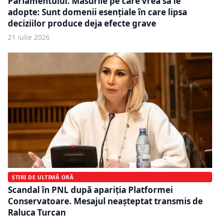
Parlamentului. Măsurile pe care vrea să le
adopte: Sunt domenii esenţiale în care lipsa
deciziilor produce deja efecte grave
21 iulie 2026
ȘTIRI DE ULTIMĂ ORĂ
Scandal în PNL după apariția Platformei
Conservatoare. Mesajul neașteptat transmis de
Raluca Turcan