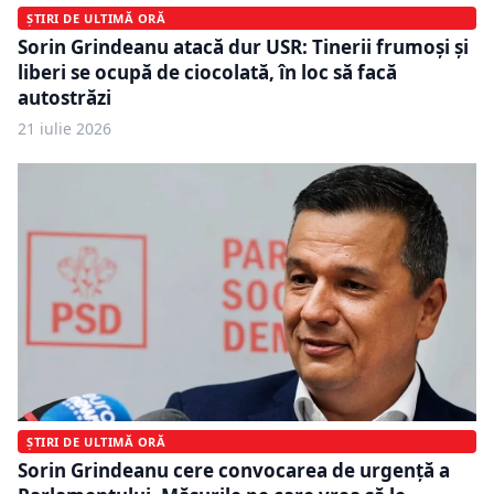
ȘTIRI DE ULTIMĂ ORĂ
Sorin Grindeanu atacă dur USR: Tinerii frumoşi şi
liberi se ocupă de ciocolată, în loc să facă
autostrăzi
21 iulie 2026
ȘTIRI DE ULTIMĂ ORĂ
Sorin Grindeanu cere convocarea de urgență a