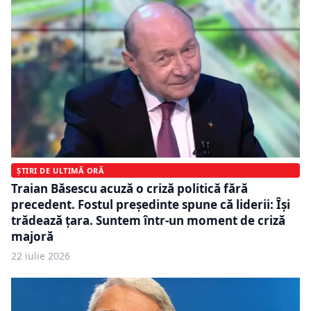
ȘTIRI DE ULTIMĂ ORĂ
Traian Băsescu acuză o criză politică fără
precedent. Fostul președinte spune că liderii: Își
trădează țara. Suntem într-un moment de criză
majoră
22 iulie 2026