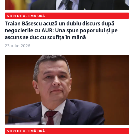
ȘTIRI DE ULTIMĂ ORĂ
Traian Băsescu acuză un dublu discurs după
negocierile cu AUR: Una spun poporului și pe
ascuns se duc cu scufița în mână
23 iulie 2026
ȘTIRI DE ULTIMĂ ORĂ