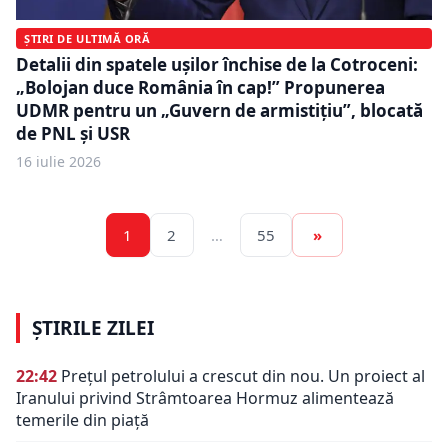
ȘTIRI DE ULTIMĂ ORĂ
Detalii din spatele ușilor închise de la Cotroceni:
„Bolojan duce România în cap!” Propunerea
UDMR pentru un „Guvern de armistițiu”, blocată
de PNL și USR
16 iulie 2026
1
2
…
55
»
ȘTIRILE ZILEI
22:42
Prețul petrolului a crescut din nou. Un proiect al
Iranului privind Strâmtoarea Hormuz alimentează
temerile din piață