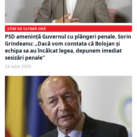
ȘTIRI DE ULTIMĂ ORĂ
PSD amenință Guvernul cu plângeri penale. Sorin
Grindeanu: „Dacă vom constata că Bolojan și
echipa sa au încălcat legea, depunem imediat
sesizări penale”
24 iulie 2026