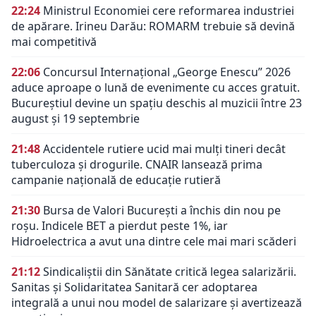
22:24
Ministrul Economiei cere reformarea industriei
de apărare. Irineu Darău: ROMARM trebuie să devină
mai competitivă
22:06
Concursul Internațional „George Enescu” 2026
aduce aproape o lună de evenimente cu acces gratuit.
Bucureștiul devine un spațiu deschis al muzicii între 23
august și 19 septembrie
21:48
Accidentele rutiere ucid mai mulți tineri decât
tuberculoza și drogurile. CNAIR lansează prima
campanie națională de educație rutieră
21:30
Bursa de Valori București a închis din nou pe
roșu. Indicele BET a pierdut peste 1%, iar
Hidroelectrica a avut una dintre cele mai mari scăderi
21:12
Sindicaliștii din Sănătate critică legea salarizării.
Sanitas și Solidaritatea Sanitară cer adoptarea
integrală a unui nou model de salarizare și avertizează