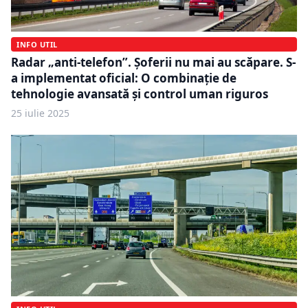
INFO UTIL
Radar „anti-telefon”. Șoferii nu mai au scăpare. S-
a implementat oficial: O combinație de
tehnologie avansată și control uman riguros
25 iulie 2025