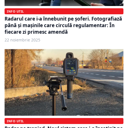
INFO UTIL
Radarul care i-a înnebunit pe șoferi. Fotografiază
până și mașinile care circulă regulamentar: În
fiecare zi primesc amendă
22 noiembrie 2025
INFO UTIL