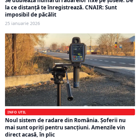
Se dublează numărul radarelor fixe pe șosele. De
la ce distanță te înregistrează. CNAIR: Sunt
imposibil de păcălit
25 ianuarie 2026
INFO UTIL
Noul sistem de radare din România. Șoferii nu
mai sunt opriți pentru sancțiuni. Amenzile vin
direct acasă, în plic