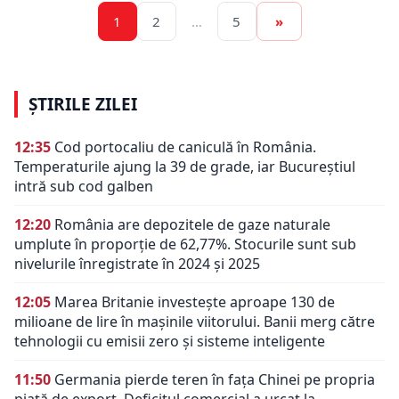
1
2
…
5
»
ȘTIRILE ZILEI
12:35
Cod portocaliu de caniculă în România.
Temperaturile ajung la 39 de grade, iar Bucureștiul
intră sub cod galben
12:20
România are depozitele de gaze naturale
umplute în proporție de 62,77%. Stocurile sunt sub
nivelurile înregistrate în 2024 și 2025
12:05
Marea Britanie investește aproape 130 de
milioane de lire în mașinile viitorului. Banii merg către
tehnologii cu emisii zero și sisteme inteligente
11:50
Germania pierde teren în fața Chinei pe propria
piață de export. Deficitul comercial a urcat la