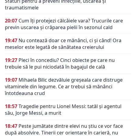
Sfaturi pentru a preveni infecțiile, uscarea și
traumatismele
20:07
Cum îți protejezi călcâiele vara? Trucurile care
previn uscarea și crăparea pielii în sezonul cald
19:47
Nu contează doar ce mănânci, ci și când! Ora
meselor este legată de sănătatea creierului
19:27
Pleci în concediu? Cinci obiecte pe care nu
trebuie să le pui niciodată în bagajul de cală
19:07
Mihaela Bilic dezvăluie greșeala care distruge
vitaminele din legume. Ce ar trebui să mănânci
întotdeauna crud
18:57
Tragedie pentru Lionel Messi: tatăl și agentul
său, Jorge Messi, a murit
18:47
Peste jumătate dintre elevi nu știu ce vor face
după absolvire. Tinerii cer orientare în carieră, nu