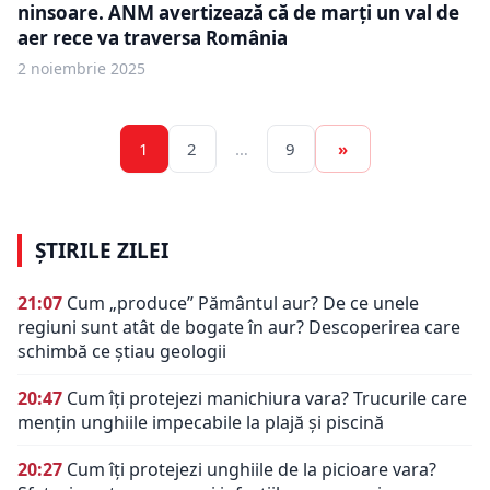
ninsoare. ANM avertizează că de marți un val de
aer rece va traversa România
2 noiembrie 2025
1
2
…
9
»
ȘTIRILE ZILEI
21:07
Cum „produce” Pământul aur? De ce unele
regiuni sunt atât de bogate în aur? Descoperirea care
schimbă ce știau geologii
20:47
Cum îți protejezi manichiura vara? Trucurile care
mențin unghiile impecabile la plajă și piscină
20:27
Cum îți protejezi unghiile de la picioare vara?