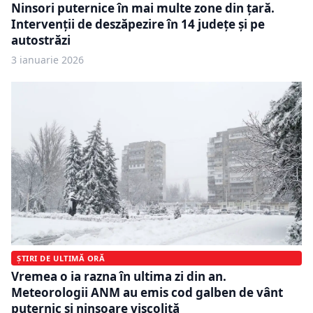
Ninsori puternice în mai multe zone din țară.
Intervenții de deszăpezire în 14 județe și pe
autostrăzi
3 ianuarie 2026
ȘTIRI DE ULTIMĂ ORĂ
Vremea o ia razna în ultima zi din an.
Meteorologii ANM au emis cod galben de vânt
puternic și ninsoare viscolită