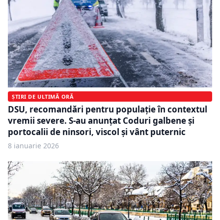
ȘTIRI DE ULTIMĂ ORĂ
DSU, recomandări pentru populație în contextul
vremii severe. S-au anunțat Coduri galbene și
portocalii de ninsori, viscol și vânt puternic
8 ianuarie 2026