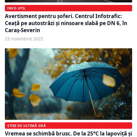
INFO UTIL
Avertisment pentru șoferi. Centrul Infotrafic:
Ceață pe autostrăzi și ninsoare slabă pe DN 6, în
Caraş-Severin
23 noiembrie 2025
ȘTIRI DE ULTIMĂ ORĂ
Vremea se schimbă brusc. De la 25°C la lapoviță și