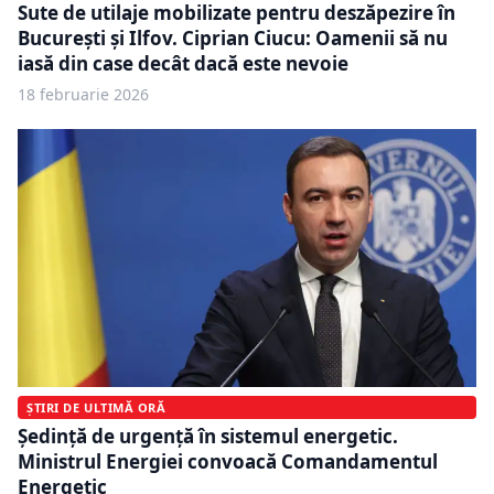
Sute de utilaje mobilizate pentru deszăpezire în
București și Ilfov. Ciprian Ciucu: Oamenii să nu
iasă din case decât dacă este nevoie
18 februarie 2026
ȘTIRI DE ULTIMĂ ORĂ
Ședință de urgență în sistemul energetic.
Ministrul Energiei convoacă Comandamentul
Energetic