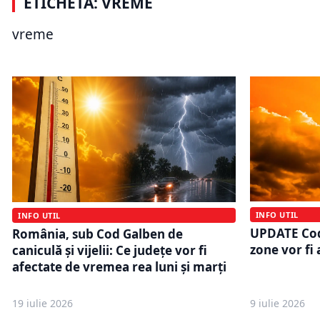
ETICHETĂ: VREME
este sub Cod Galben, Portocaliu și
ANM anunț
Roșu. Ce zone vor fi afectate de
din 2 augu
vreme
caniculă și vijelie
la 41 de gr
INFO UTIL
INFO UTIL
UPDATE Cod 
România, sub Cod Galben de
zone vor fi
caniculă și vijelii: Ce județe vor fi
afectate de vremea rea luni și marți
19 iulie 2026
9 iulie 2026