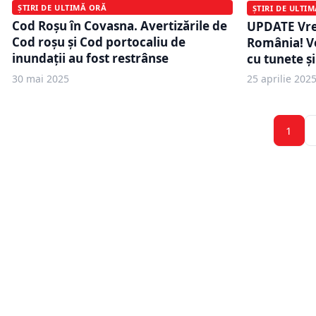
ȘTIRI DE ULTIMĂ ORĂ
ȘTIRI DE ULTI
Cod Roșu în Covasna. Avertizările de
UPDATE Vre
Cod roşu şi Cod portocaliu de
România! Vo
inundaţii au fost restrânse
cu tunete și
30 mai 2025
25 aprilie 202
1