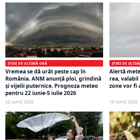
ȘTIRI DE ULTIMĂ ORĂ
ȘTIRI DE ULTI
Vremea se dă urât peste cap în
Alertă met
România. ANM anunță ploi, grindină
rea, valabil
și vijelii puternice. Prognoza meteo
zone vor fi 
pentru 22 iunie-5 iulie 2026
22 iunie 2026
16 iunie 2026