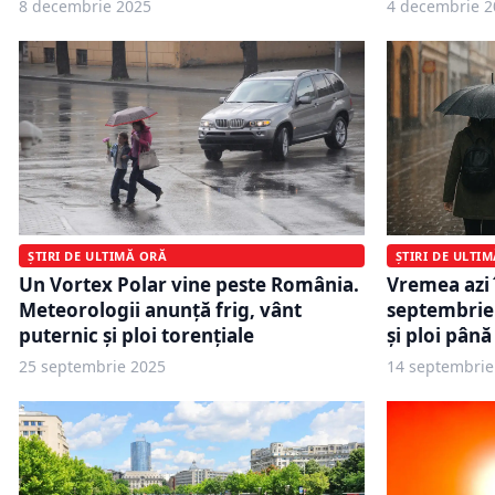
8 decembrie 2025
4 decembrie 2
ȘTIRI DE ULTIMĂ ORĂ
ȘTIRI DE ULTI
Un Vortex Polar vine peste România.
Vremea azi 
Meteorologii anunță frig, vânt
septembrie 
puternic și ploi torențiale
și ploi până
25 septembrie 2025
14 septembrie