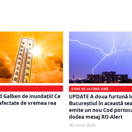
ă temperaturi extreme
Tornadă sau vârtej de pr
st. Urmează zile cu până
Specialiștii explică difer
ade. Când se va răci
cele două fenomene
ȘTIRI DE ULTIMĂ ORĂ
Galben de inundații! Ce
UPDATE A doua furtună l
 afectate de vremea rea
Bucureștiul în această s
emite un nou Cod portocal
doilea mesaj RO-Alert
30 iunie 2026