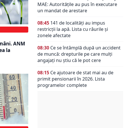
MAE: Autorităţile au pus în executare
un mandat de arestare
08:45
141 de localități au impus
restricții la apă. Lista cu râurile și
zonele afectate
ămâni. ANM
08:30
Ce se întâmplă după un accident
ea la
de muncă: drepturile pe care mulți
angajați nu știu că le pot cere
08:15
Ce ajutoare de stat mai au de
primit pensionarii în 2026. Lista
programelor complete