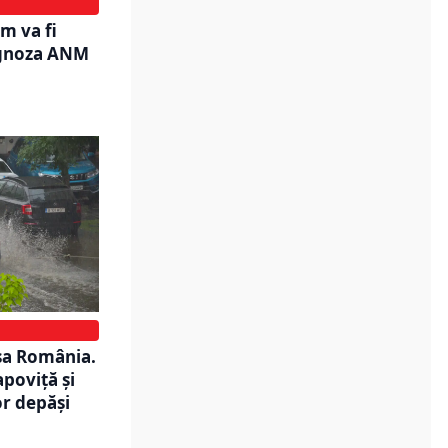
m va fi
ognoza ANM
rsa România.
apoviță și
r depăși