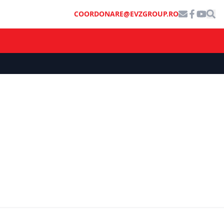
COORDONARE@EVZGROUP.RO
INFO UTIL