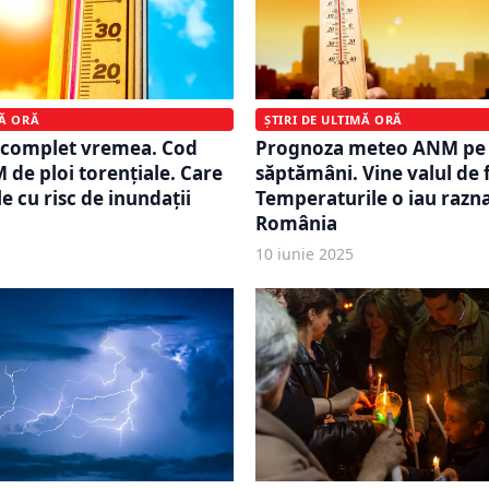
MĂ ORĂ
ȘTIRI DE ULTIMĂ ORĂ
 complet vremea. Cod
Prognoza meteo ANM pe
de ploi torențiale. Care
săptămâni. Vine valul de 
e cu risc de inundații
Temperaturile o iau razna
România
10 iunie 2025