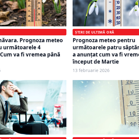
ȘTIRI DE ULTIMĂ ORĂ
Prognoza meteo pentru
imăvara. Prognoza meteo
următoarele patru săpt
 următoarele 4
a anunțat cum va fi vrem
 Cum va fi vremea până
început de Martie
6
13 februarie 2026