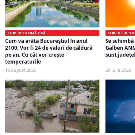
ȘTIRI DE ULTIMĂ ORĂ
ȘTIRI DE ULTI
Cum va arăta Bucureștiul în anul
Se schimbă
2100. Vor fi 24 de valuri de căldură
Galben ANM 
pe an. Cu cât vor crește
sunt județel
temperaturile
15 august 2025
30 iulie 2025