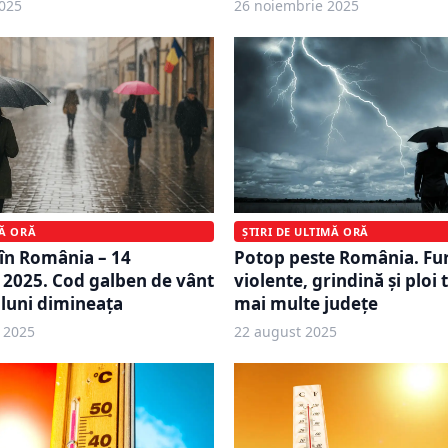
025
26 noiembrie 2025
ȘTIRI DE ULTIMĂ ORĂ
MĂ ORĂ
Potop peste România. Fu
în România – 14
violente, grindină și ploi 
2025. Cod galben de vânt
mai multe județe
 luni dimineața
 2025
22 august 2025