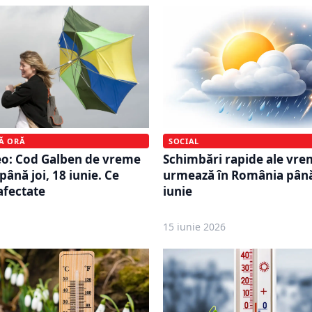
MĂ ORĂ
SOCIAL
eo: Cod Galben de vreme
Schimbări rapide ale vrem
 până joi, 18 iunie. Ce
urmează în România până
afectate
iunie
15 iunie 2026