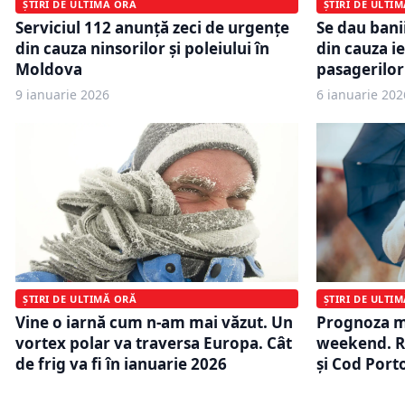
ȘTIRI DE ULTI
ȘTIRI DE ULTIMĂ ORĂ
Se dau bani
Serviciul 112 anunță zeci de urgențe
din cauza ie
din cauza ninsorilor și poleiului în
pasagerilor
Moldova
9 ianuarie 2026
6 ianuarie 202
ȘTIRI DE ULTI
ȘTIRI DE ULTIMĂ ORĂ
Prognoza 
Vine o iarnă cum n-am mai văzut. Un
weekend. R
vortex polar va traversa Europa. Cât
și Cod Port
de frig va fi în ianuarie 2026