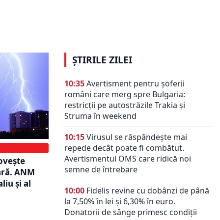
af?
Prognoza meteo ANM pentru
ența dintre
întreaga săptămână. Cum va fi
vremea până la sfârșitul lunii iulie
ȘTIRILE ZILEI
10:35
Avertisment pentru șoferii
români care merg spre Bulgaria:
restricții pe autostrăzile Trakia și
Struma în weekend
10:15
Virusul se răspândește mai
repede decât poate fi combătut.
Avertismentul OMS care ridică noi
ovește
semne de întrebare
eară. ANM
iu și al
10:00
Fidelis revine cu dobânzi de până
la 7,50% în lei și 6,30% în euro.
Donatorii de sânge primesc condiții