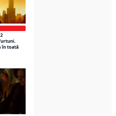
 2
furtuni.
 în toată