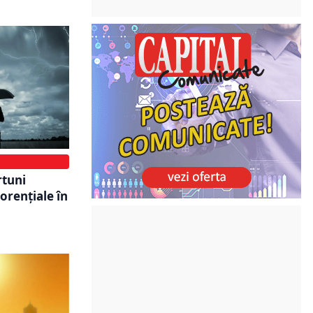
rtuni
torențiale în