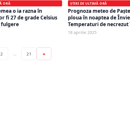
MĂ ORĂ
ȘTIRI DE ULTIMĂ ORĂ
mea o ia razna în
Prognoza meteo de Paște
r fi 27 de grade Celsius
ploua în noaptea de Ȋnvie
 fulgere
Temperaturi de necrezut
5
18 aprilie 2025
2
…
21
»