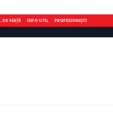
L DE VIAȚĂ
INFO UTIL
PROFESIONIȘTI
TIMĂ ORĂ
ȘTIRI DE ULTIMĂ ORĂ