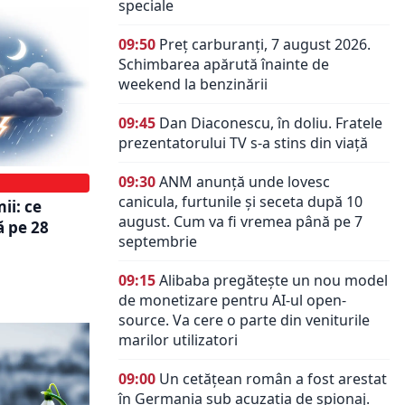
speciale
09:50
Preț carburanți, 7 august 2026.
Schimbarea apărută înainte de
weekend la benzinării
09:45
Dan Diaconescu, în doliu. Fratele
prezentatorului TV s-a stins din viață
09:30
ANM anunță unde lovesc
canicula, furtunile și seceta după 10
ii: ce
august. Cum va fi vremea până pe 7
 pe 28
septembrie
09:15
Alibaba pregătește un nou model
de monetizare pentru AI-ul open-
source. Va cere o parte din veniturile
marilor utilizatori
09:00
Un cetățean român a fost arestat
în Germania sub acuzația de spionaj.