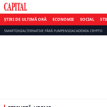
ȘTIRI DE ULTIMĂ ORĂ
ECONOMIE
SOCIAL
STI
SMARTDIGI
ALTERNATIVE FĂRĂ FUM
PENSII
ACADEMIA CRYPTO
INFO UTIL
ȘTIRI DE UL
UPDATE Vremea o ia razna! Țara