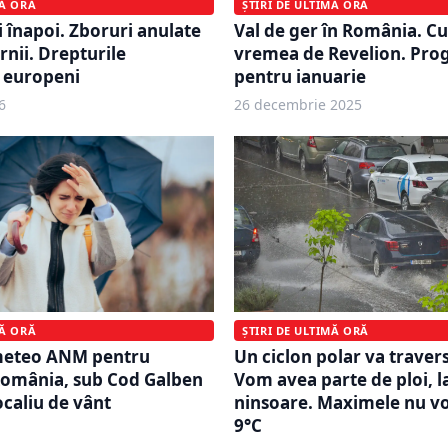
MĂ ORĂ
ȘTIRI DE ULTIMĂ ORĂ
i înapoi. Zboruri anulate
Val de ger în România. Cu
rnii. Drepturile
vremea de Revelion. Pr
 europeni
pentru ianuarie
6
26 decembrie 2025
MĂ ORĂ
ȘTIRI DE ULTIMĂ ORĂ
meteo ANM pentru
Un ciclon polar va trave
omânia, sub Cod Galben
Vom avea parte de ploi, l
ocaliu de vânt
ninsoare. Maximele nu vo
9°C