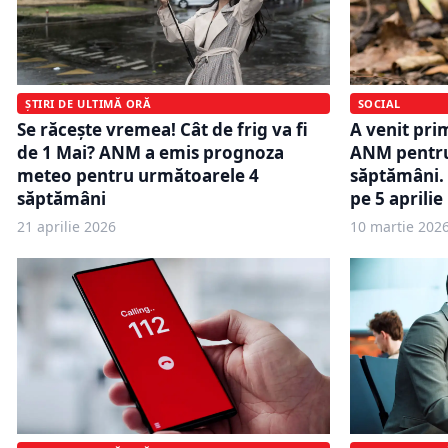
ȘTIRI DE ULTIMĂ ORĂ
SOCIAL
Se răcește vremea! Cât de frig va fi
A venit pr
de 1 Mai? ANM a emis prognoza
ANM pentru
meteo pentru următoarele 4
săptămâni.
săptămâni
pe 5 aprilie
21 aprilie 2026
10 martie 202