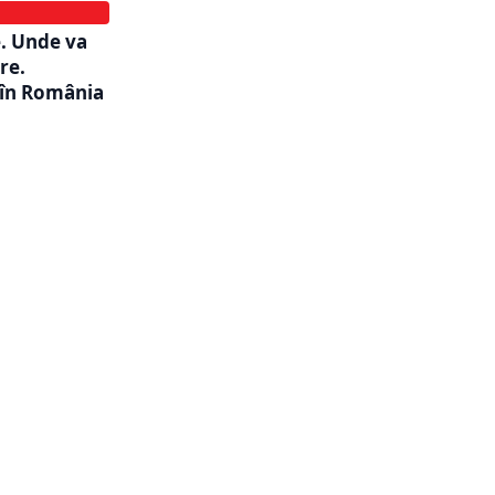
. Unde va
re.
 în România