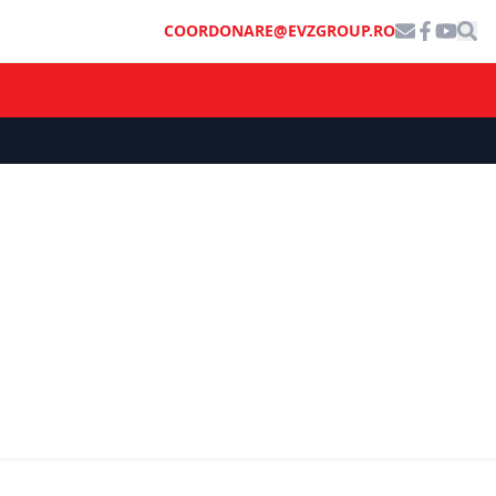
COORDONARE@EVZGROUP.RO
ȘTIRI DE ULTIMĂ ORĂ
u episod
România va fi cuprinsă de un val de