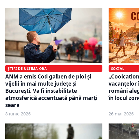
SOCIAL
ȘTIRI DE ULTIMĂ ORĂ
„Coolcation
ANM a emis Cod galben de ploi și
vacanțelor 
vijelii în mai multe județe și
români aleg
București. Va fi instabilitate
în locul zo
atmosferică accentuată până marți
seara
8 iunie 2026
26 mai 2026