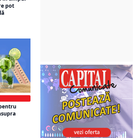
re pot
lă
pentru
 asupra