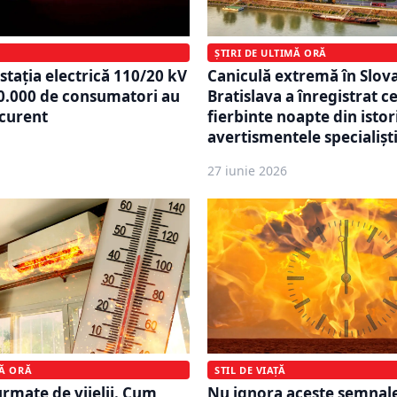
ȘTIRI DE ULTIMĂ ORĂ
stația electrică 110/20 kV
Caniculă extremă în Slova
0.000 de consumatori au
Bratislava a înregistrat c
 curent
fierbinte noapte din istor
avertismentele specialișt
27 iunie 2026
MĂ ORĂ
STIL DE VIAȚĂ
urmate de vijelii. Cum
Nu ignora aceste semnale