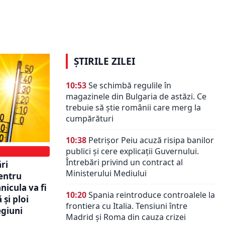
eraturile
căldură. ANM anunță că
 de grade
temperaturile pot ajunge la 39 de
grade în următoarele zile
ȘTIRILE ZILEI
10:53
Se schimbă regulile în
magazinele din Bulgaria de astăzi. Ce
trebuie să știe românii care merg la
cumpărături
10:38
Petrișor Peiu acuză risipa banilor
publici și cere explicații Guvernului.
Întrebări privind un contract al
ri
Ministerului Mediului
entru
nicula va fi
10:20
Spania reintroduce controalele la
 și ploi
frontiera cu Italia. Tensiuni între
egiuni
Madrid și Roma din cauza crizei