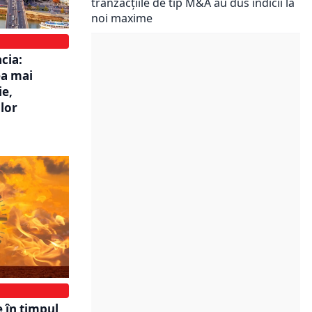
tranzacțiile de tip M&A au dus indicii la
noi maxime
cia:
ea mai
ie,
ilor
 în timpul