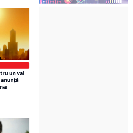
tru un val
e anunță
mai