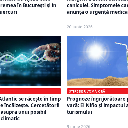
remea în București și în
caniculei. Simptomele ca
iercuri
anunța o urgență medica
20 iunie 2026
ȘTIRI DE ULTIMĂ ORĂ
tlantic se răcește în timp
Prognoze îngrijorătoare 
e încălzește. Cercetătorii
vară: El Niño și impactul
 asupra unui posibil
turismului
 climatic
9 iunie 2026