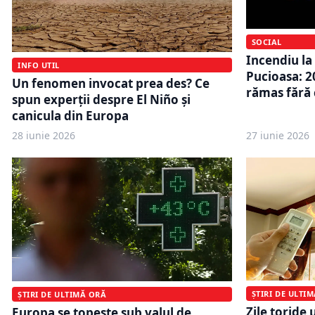
SOCIAL
Incendiu la 
INFO UTIL
Pucioasa: 2
Un fenomen invocat prea des? Ce
rămas fără
spun experții despre El Niño și
canicula din Europa
28 iunie 2026
27 iunie 2026
ȘTIRI DE ULTI
ȘTIRI DE ULTIMĂ ORĂ
Zile toride 
Europa se topește sub valul de