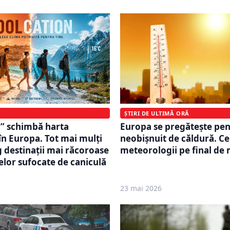
ȘTIRI DE ULTIMĂ ORĂ
” schimbă harta
Europa se pregătește pen
în Europa. Tot mai mulți
neobișnuit de căldură. C
 destinații mai răcoroase
meteorologii pe final de 
nelor sufocate de caniculă
23 mai 2026