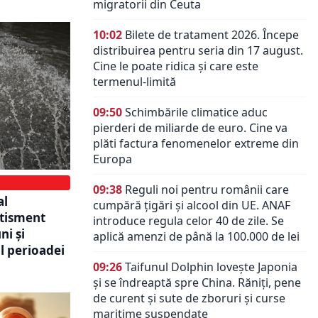
migratorii din Ceuta
10:02
Bilete de tratament 2026. Începe
distribuirea pentru seria din 17 august.
Cine le poate ridica și care este
termenul-limită
09:50
Schimbările climatice aduc
pierderi de miliarde de euro. Cine va
plăti factura fenomenelor extreme din
Europa
09:38
Reguli noi pentru românii care
al
cumpără țigări și alcool din UE. ANAF
rtisment
introduce regula celor 40 de zile. Se
ni și
aplică amenzi de până la 100.000 de lei
l perioadei
09:26
Taifunul Dolphin lovește Japonia
și se îndreaptă spre China. Răniți, pene
de curent și sute de zboruri și curse
maritime suspendate