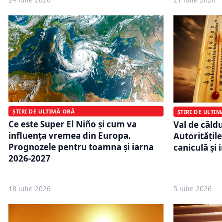
ȘTIRI DE ULTIMĂ ORĂ
ȘTIRI DE ULTI
Ce este Super El Niño și cum va
Val de căld
influența vremea din Europa.
Autoritățil
Prognozele pentru toamna și iarna
caniculă și
2026-2027
18 iulie 2026
5 iulie 2026