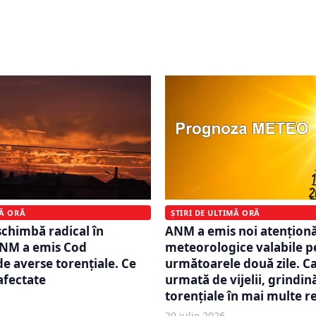
uriștii asiatici. Căutările
de caniculă severă. Temp
tinațiile europene au
vor urca local până la 40
 57% în sezonul de vară
în următoarele zile
ȘTIRI DE ULTIMĂ ORĂ
MĂ ORĂ
ANM a emis noi atenționă
chimbă radical în
meteorologice valabile p
NM a emis Cod
următoarele două zile. Ca
de averse torențiale. Ce
urmată de vijelii, grindină
afectate
torențiale în mai multe r
20 iulie 2026