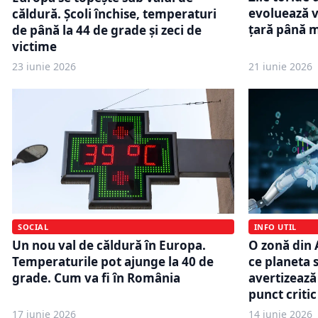
evoluează v
căldură. Școli închise, temperaturi
țară până m
de până la 44 de grade și zeci de
victime
23 iunie 2026
21 iunie 2026
SOCIAL
INFO UTIL
Un nou val de căldură în Europa.
O zonă din A
Temperaturile pot ajunge la 40 de
ce planeta s
grade. Cum va fi în România
avertizează
punct critic
17 iunie 2026
14 iunie 2026