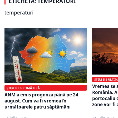
ETICHETĂ: TEMPERATURI
Italia. Țara intră sub cod roșu de
opresc pe t
caniculă. Sunt vizate toate cele 27
pentru des
temperaturi
de mari orașe
crescut cu
ȘTIRI DE ULTI
Vremea se s
ȘTIRI DE ULTIMĂ ORĂ
România. A
ANM a emis prognoza până pe 24
portocaliu 
august. Cum va fi vremea în
zone vor fi 
următoarele patru săptămâni
24 iulie 2026
21 iulie 2026