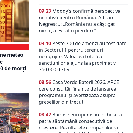
09:23
Moody’s confirmă perspectiva
negativă pentru România. Adrian
Negrescu: „România nu a câștigat
nimic, a evitat o pierdere”
09:10
Peste 700 de amenzi au fost date
în Sectorul 1 pentru terenuri
ene meteo
neîngrijite. Valoarea totală a
de
sancțiunilor a ajuns la aproximativ
00 de morți
760.000 de lei
08:56
Casa Verde Baterii 2026. APCE
cere consultări înainte de lansarea
programului și avertizează asupra
greșelilor din trecut
08:42
Bursele europene au încheiat a
patra săptămână consecutivă de
creștere. Rezultatele companiilor și