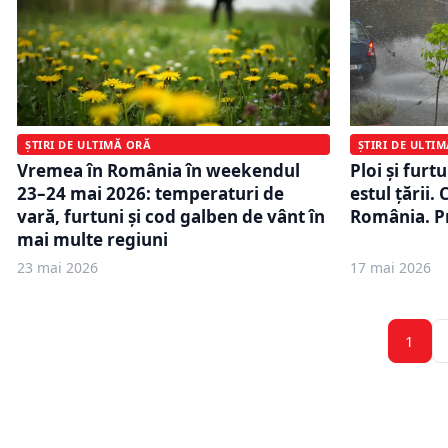
ȘTIRI DE ULTIMĂ ORĂ
ȘTIRI DE ULTI
Vremea în România în weekendul
Ploi și furt
23–24 mai 2026: temperaturi de
estul țării.
vară, furtuni şi cod galben de vânt în
România. 
mai multe regiuni
23 mai 2026
17 mai 2026
1