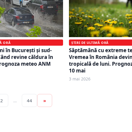
MĂ ORĂ
ȘTIRI DE ULTIMĂ ORĂ
uni în București și sud-
Săptămână cu extreme t
 Când revine căldura în
Vremea în România devi
Prognoza meteo ANM
tropicală de luni. Progno
10 mai
3 mai 2026
2
…
44
»