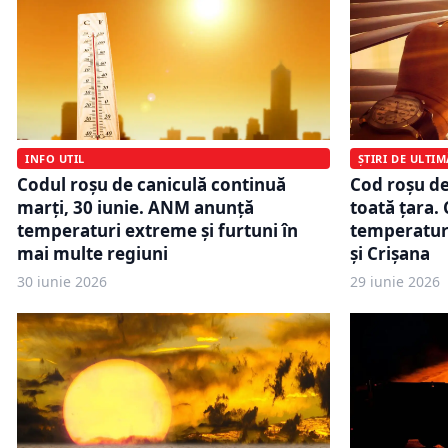
INFO UTIL
ȘTIRI DE ULTI
Codul roșu de caniculă continuă
Cod roșu de
marți, 30 iunie. ANM anunță
toată țara. 
temperaturi extreme și furtuni în
temperaturi
mai multe regiuni
și Crișana
30 iunie 2026
29 iunie 2026