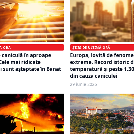
MĂ ORĂ
ȘTIRI DE ULTIMĂ ORĂ
 caniculă în aproape
Europa, lovită de fenom
Cele mai ridicate
extreme. Record istoric 
 sunt așteptate în Banat
temperatură și peste 1.3
din cauza caniculei
29 iunie 2026