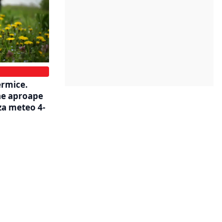
ermice.
ne aproape
za meteo 4-