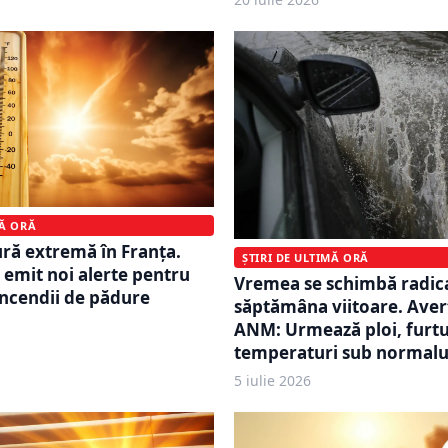
MĂ ORĂ
ură extremă în Franța.
ȘTIRI DE ULTIMĂ ORĂ
e emit noi alerte pentru
Vremea se schimbă radic
 incendii de pădure
săptămâna viitoare. Ave
ANM: Urmează ploi, furtu
temperaturi sub normalu
5 iulie 2026