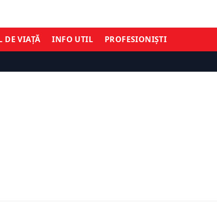
L DE VIAȚĂ
INFO UTIL
PROFESIONIȘTI
Ă
ȘTIRI DE ULTIMĂ ORĂ
 căldură din Europa nu îi
România intră într-un no