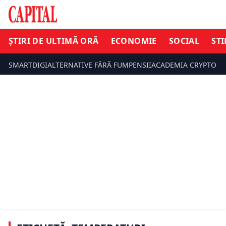
ȘTIRI DE ULTIMĂ ORĂ
ECONOMIE
SOCIAL
STI
SMARTDIGI
ALTERNATIVE FĂRĂ FUM
PENSII
ACADEMIA CRYPTO
ȘTIRI DE ULTIMĂ ORĂ
STIL DE VIAȚ
Vești proaste pentru românii din
Valurile de