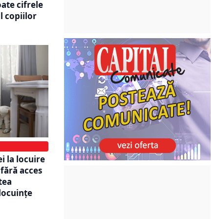
ate cifrele
l copiilor
 la locuire
 fără acces
atea
 locuințe