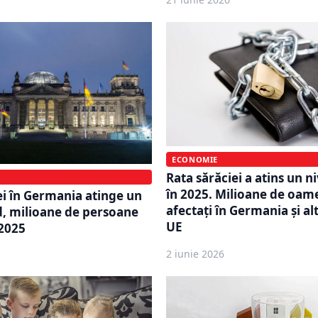
ECONOMIE
Rata sărăciei a atins un n
în 2025. Milioane de oam
ei în Germania atinge un
afectați în Germania și alt
d, milioane de persoane
UE
 2025
2 iunie 2026