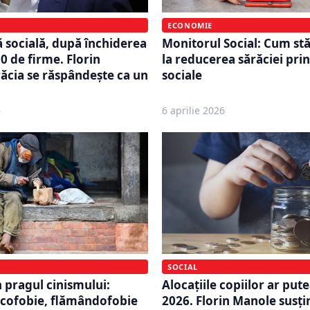
ECONOMIE
Monitorul Social: Cum s
ă socială, după închiderea
la reducerea sărăciei prin
0 de firme. Florin
sociale
ăcia se răspândește ca un
6
6 aprilie 2026
SOCIAL
în pragul cinismului:
Alocațiile copiilor ar pute
acofobie, flămândofobie
2026. Florin Manole susți