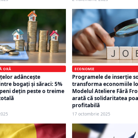
MĂ ORĂ
ECONOMIE
nțelor adâncește
Programele de inserție so
ntre bogați și săraci: 5%
transforma economiile lo
peni dețin peste o treime
Modelul Ateliere Fără Fro
totală
arată că solidaritatea poat
profitabilă
2025
17 octombrie 2025