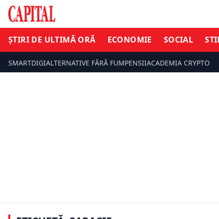
ȘTIRI DE ULTIMĂ ORĂ
ECONOMIE
SOCIAL
STI
SMARTDIGI
ALTERNATIVE FĂRĂ FUM
PENSII
ACADEMIA CRYPTO
SOCIAL
SOCIAL
Vârstnicii