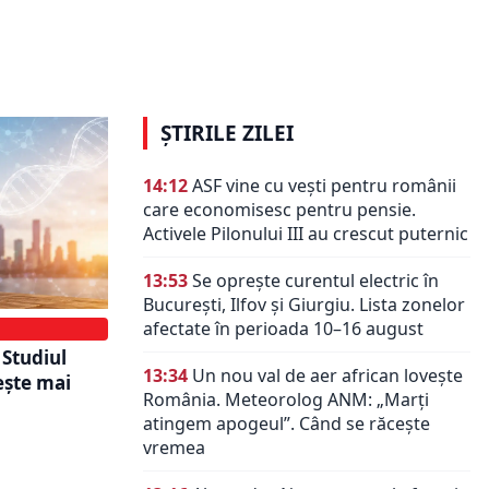
 din UE:
sociale ample. Strategia UE vizează
 moderne,
salariile, protecția socială și
stăzi
reducerea sărăciei
ȘTIRILE ZILEI
14:12
ASF vine cu vești pentru românii
care economisesc pentru pensie.
Activele Pilonului III au crescut puternic
13:53
Se oprește curentul electric în
București, Ilfov și Giurgiu. Lista zonelor
afectate în perioada 10–16 august
 Studiul
13:34
Un nou val de aer african lovește
ește mai
România. Meteorolog ANM: „Marți
atingem apogeul”. Când se răcește
vremea