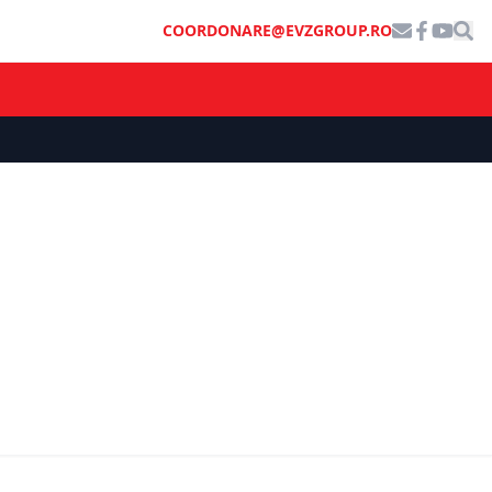
COORDONARE@EVZGROUP.RO
SOCIAL
i noi
România, în fața unor reforme