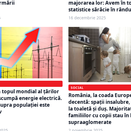
armării
majorarea lor: Avem în to
statistice sărăcie în rându
6
16 decembrie 2025
SOCIAL
 topul mondial al țărilor
România, la coada Europei
scumpă energie electrică.
decentă: spații insalubre,
upra populației este
la toaletă și duș. Majorit
v
familiilor cu copii stau în
supraaglomerate
2025
2 noiembrie 2025