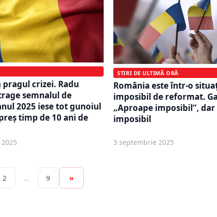
ȘTIRI DE ULTIMĂ ORĂ
 pragul crizei. Radu
România este într-o situa
trage semnalul de
imposibil de reformat. Gab
anul 2025 iese tot gunoiul
„Aproape imposibil”, dar
preș timp de 10 ani de
imposibil
 2025
3 septembrie 2025
2
…
9
»