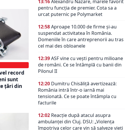
13:16
Alexandru Nazare, marele favorit
pentru funcția de premier. Cota sa a
urcat puternic pe Polymarket
12:58
Aproape 10.000 de firme și-au
suspendat activitatea în România.
Domeniile în care antreprenorii au tras
cel mai des obloanele
12:39
ASF vine cu vești pentru milioane
de români. Ce se întâmplă cu banii din
Pilonul II
ivel record
eni sunt
12:20
Dumitru Chisăliță avertizează:
e țări din
România intră într-o iarnă mai
tensionată. Ce se poate întâmpla cu
facturile
12:02
Reacție după atacul asupra
ambulanței din Cluj. DSU: „Violența
împotriva celor care vin să salveze vieți