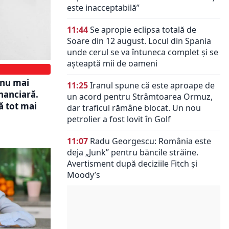
este inacceptabilă”
11:44
Se apropie eclipsa totală de
Soare din 12 august. Locul din Spania
unde cerul se va întuneca complet și se
așteaptă mii de oameni
 nu mai
11:25
Iranul spune că este aproape de
inanciară.
un acord pentru Strâmtoarea Ormuz,
ă tot mai
dar traficul rămâne blocat. Un nou
petrolier a fost lovit în Golf
11:07
Radu Georgescu: România este
deja „Junk” pentru băncile străine.
Avertisment după deciziile Fitch și
Moody’s