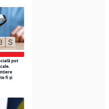
cială pot
cale.
ntiere
e fi și