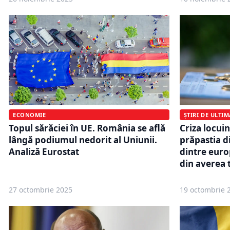
ECONOMIE
ȘTIRI DE ULTI
Topul sărăciei în UE. România se află
Criza locui
lângă podiumul nedorit al Uniunii.
prăpastia di
Analiză Eurostat
dintre euro
din averea 
27 octombrie 2025
19 octombrie 