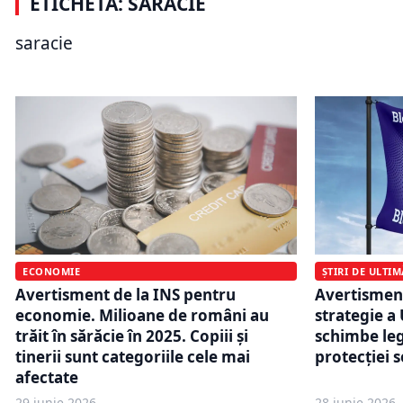
ETICHETĂ: SARACIE
Problema ascunsă din farfuriile
printre cei
oamenilor: care alimente costă tot
sărăcie. D
saracie
mai mult
țara peste
ECONOMIE
ȘTIRI DE ULTI
Avertisment de la INS pentru
Avertismen
economie. Milioane de români au
strategie a
trăit în sărăcie în 2025. Copiii și
schimbe leg
tinerii sunt categoriile cele mai
protecției s
afectate
29 iunie 2026
28 iunie 2026