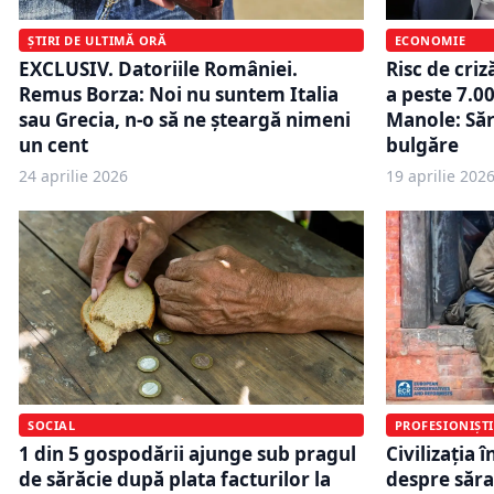
ȘTIRI DE ULTIMĂ ORĂ
ECONOMIE
EXCLUSIV. Datoriile României.
Risc de criz
Remus Borza: Noi nu suntem Italia
a peste 7.00
sau Grecia, n-o să ne șteargă nimeni
Manole: Săr
un cent
bulgăre
24 aprilie 2026
19 aprilie 202
SOCIAL
PROFESIONIȘTI
1 din 5 gospodării ajunge sub pragul
Civilizația 
de sărăcie după plata facturilor la
despre săr