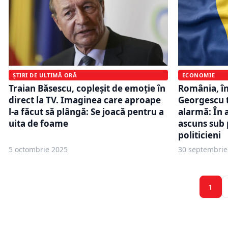
ȘTIRI DE ULTIMĂ ORĂ
ECONOMIE
Traian Băsescu, copleșit de emoție în
România, în
direct la TV. Imaginea care aproape
Georgescu 
l-a făcut să plângă: Se joacă pentru a
alarmă: În 
uita de foame
ascuns sub 
politicieni
5 octombrie 2025
30 septembrie
1