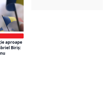
ție aproape
riel Biriș:
 nu