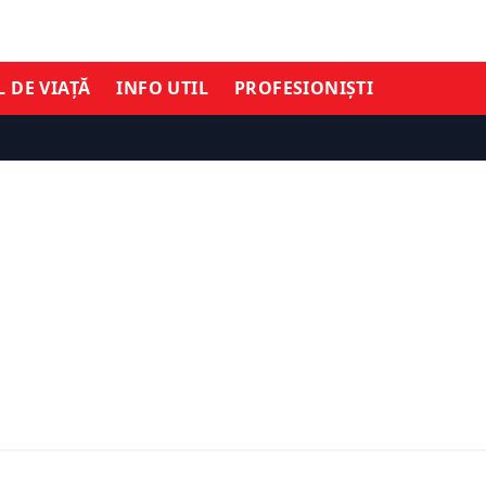
L DE VIAȚĂ
INFO UTIL
PROFESIONIȘTI
SOCIAL
 din România rămân
Dragoș Pîslaru cere regul