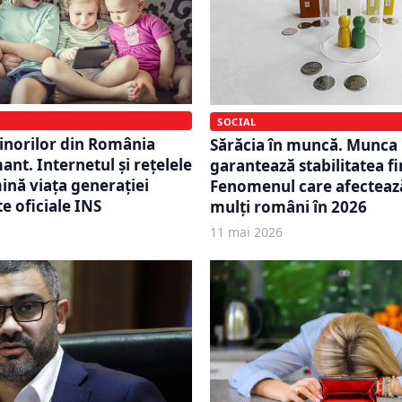
SOCIAL
norilor din România
Sărăcia în muncă. Munca
ant. Internetul și rețelele
garantează stabilitatea f
ină viața generației
Fenomenul care afecteaz
e oficiale INS
mulți români în 2026
11 mai 2026