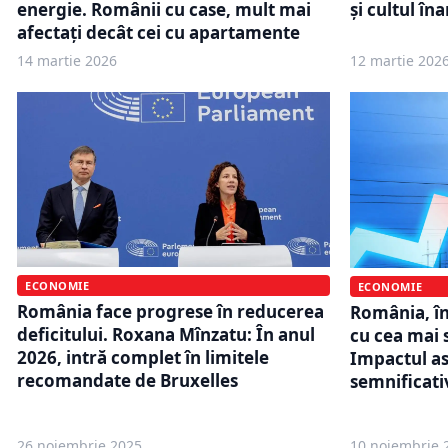
energie. Românii cu case, mult mai
și cultul în
afectați decât cei cu apartamente
14 martie 2026
12 martie 202
ECONOMIE
ECONOMIE
România face progrese în reducerea
România, în
deficitului. Roxana Mînzatu: În anul
cu cea mai 
2026, intră complet în limitele
Impactul as
recomandate de Bruxelles
semnificati
26 noiembrie 2025
10 noiembrie 