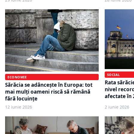
SOCIAL
ECONOMIE
Rata sărăci
Sărăcia se adâncește în Europa: tot
nivel recor
mai mulți oameni riscă să rămână
afectate în
fără locuințe
12 iunie 2026
2 iunie 2026