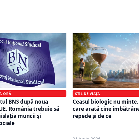
 mai expuși riscului de
pentru muncitorii români
atele Eurostat plasează
Am pledat pentru reguli
 media Uniunii Europene
adaptate realităților de a
STIL DE VIAȚĂ
MĂ ORĂ
Ceasul biologic nu minte.
tul BNS după noua
care arată cine îmbătrân
 UE. România trebuie să
repede și de ce
islația muncii și
ociale
21 iunie 2026