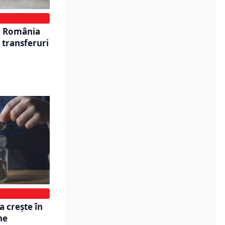
tă România
 transferuri
a crește în
ne