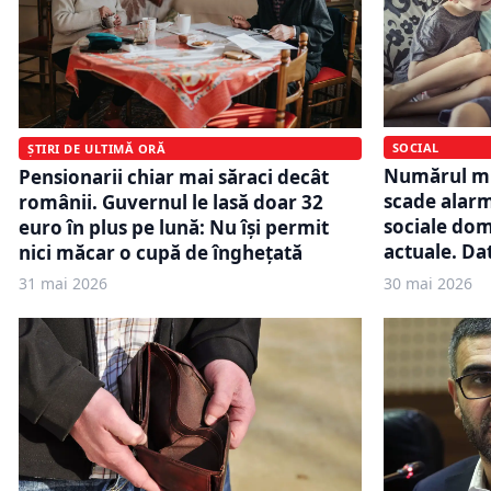
SOCIAL
ȘTIRI DE ULTIMĂ ORĂ
Numărul mi
Pensionarii chiar mai săraci decât
scade alarm
românii. Guvernul le lasă doar 32
sociale dom
euro în plus pe lună: Nu își permit
actuale. Dat
nici măcar o cupă de înghețată
31 mai 2026
30 mai 2026