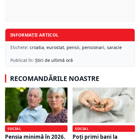
INFORMAȚII ARTICOL
Etichete:
croatia
,
eurostat
,
pensii
,
pensionari
,
saracie
Publicat în:
Știri de ultimă oră
RECOMANDĂRILE NOASTRE
SOCIAL
SOCIAL
Pensia minimă în 2026.
Poți primi bani la