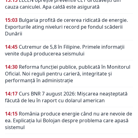
15:15
ELCEN oprește preventiv CET Grozăvești din
cauza caniculei. Apa caldă este asigurată
15:03
Bulgaria profită de cererea ridicată de energie.
Exporturile ating niveluri record pe fondul scăderii
Dunării
14:45
Cutremur de 5,8 în Filipine. Primele informații
venite după producerea seismului
14:30
Reforma funcției publice, publicată în Monitorul
Oficial. Noi reguli pentru carieră, integritate și
performanță în administrație
14:17
Curs BNR 7 august 2026: Mișcarea neașteptată
făcută de leu în raport cu dolarul american
14:15
România produce energie când nu are nevoie de
ea. Explicația lui Bolojan despre problema care apasă
sistemul