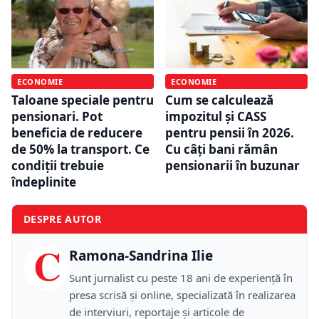
ECONOMIE
ECONOMIE
Taloane speciale pentru
Cum se calculează
pensionari. Pot
impozitul și CASS
beneficia de reducere
pentru pensii în 2026.
de 50% la transport. Ce
Cu câți bani rămân
condiții trebuie
pensionarii în buzunar
îndeplinite
DESPRE AUTOR
C
Ramona-Sandrina Ilie
Sunt jurnalist cu peste 18 ani de experiență în
presa scrisă și online, specializată în realizarea
de interviuri, reportaje și articole de