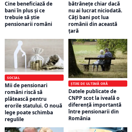
Cine beneficiază de
bătrânețe chiar dacă
bani în plus și ce
nu ai lucrat niciodată.
trebuie să știe
Câți bani pot lua
pensionarii români
românii din această
țară
SOCIAL
ȘTIRI DE ULTIMĂ ORĂ
Mii de pensionari
Datele publicate de
români riscă să
CNPP scot la iveală o
plătească pentru
diferență importantă
erorile statului. O nouă
între pensionarii din
lege poate schimba
România
regulile