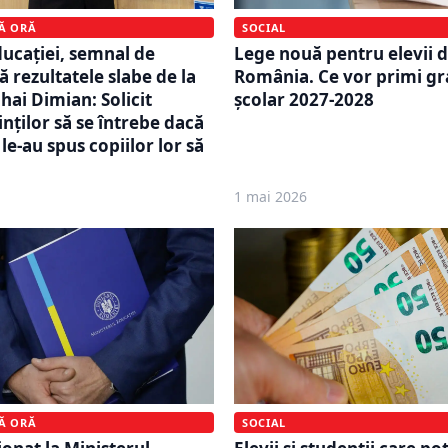
MĂ ORĂ
SOCIAL
ducației, semnal de
Lege nouă pentru elevii d
 rezultatele slabe de la
România. Ce vor primi gra
hai Dimian: Solicit
școlar 2027-2028
nților să se întrebe dacă
 le-au spus copiilor lor să
1 mai 2026
MĂ ORĂ
SOCIAL