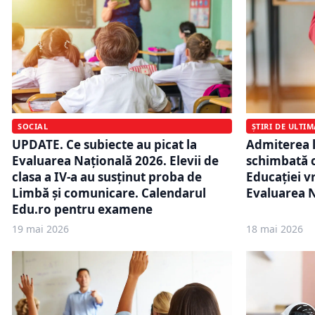
SOCIAL
ȘTIRI DE ULTI
UPDATE. Ce subiecte au picat la
Admiterea la
Evaluarea Națională 2026. Elevii de
schimbată c
clasa a IV-a au susținut proba de
Educației v
Limbă și comunicare. Calendarul
Evaluarea 
Edu.ro pentru examene
19 mai 2026
18 mai 2026