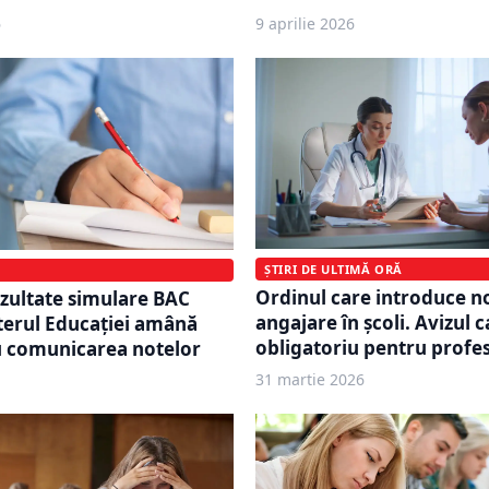
6
9 aprilie 2026
ȘTIRI DE ULTIMĂ ORĂ
Ordinul care introduce no
zultate simulare BAC
angajare în școli. Avizul 
terul Educaţiei amână
obligatoriu pentru profe
u comunicarea notelor
31 martie 2026