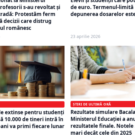
ionat la Ministerul
Elevii și studenții care po
rofesorii s-au revoltat și
de euro. Termenul-limită
 stradă: Protestăm ferm
depunerea dosarelor est
 decizii care distrug
ul românesc
6
23 aprilie 2026
ȘTIRI DE ULTIMĂ ORĂ
Rezultate simulare Bacal
le extinse pentru studenți
Ministerul Educației a an
ă 10.000 de tineri intră în
rezultatele finale. Notele
bani va primi fiecare lunar
mari decât cele din 2025