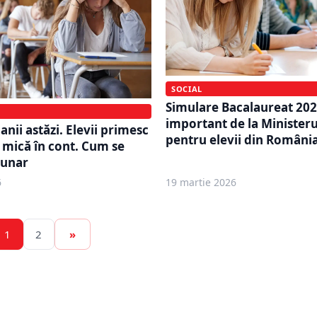
SOCIAL
Simulare Bacalaureat 20
important de la Ministeru
anii astăzi. Elevii primesc
pentru elevii din Români
mică în cont. Cum se
lunar
6
19 martie 2026
1
2
»