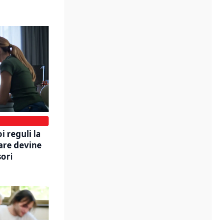
i reguli la
care devine
sori