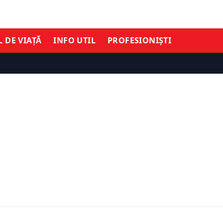
L DE VIAȚĂ
INFO UTIL
PROFESIONIȘTI
ECONOMIE
 Educației anunță un
es de digitalizare.
Mai puțini bani pentru p
0 de milioane de lei vor
la 1 iulie. O hotărâre de
i într-un nou sistem
schimbă automat tariful