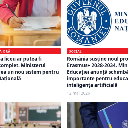
SOCIAL
MĂ ORĂ
România susține noul p
 liceu ar putea fi
Erasmus+ 2028-2034. Mini
omplet. Ministerul
Educației anunță schimbă
rea un nou sistem pentru
importante pentru educaț
Națională
inteligența artificială
12 mai 2026