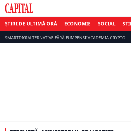
ȘTIRI DE ULTIMĂ ORĂ
ECONOMIE
SOCIAL
STI
SMARTDIGI
ALTERNATIVE FĂRĂ FUM
PENSII
ACADEMIA CRYPTO
INFO UTIL
SOCIAL
Evaluarea Națională 2026.
Ministerul
Ministerul Educației a anunțat
amplu proc
rezultatele finale. Numărul
Aproape 50
mediilor de 10 este cel mai mic din
fi investiț