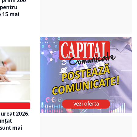
t primi 200
 pentru
e 15 mai
aureat 2026.
unțat
 sunt mai