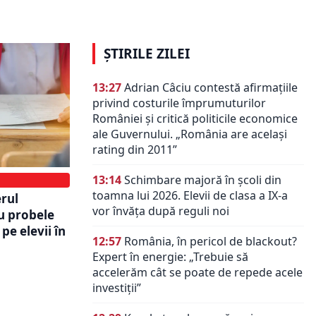
oli
antreprenoriat digital
ȘTIRILE ZILEI
13:27
Adrian Câciu contestă afirmațiile
privind costurile împrumuturilor
României și critică politicile economice
ale Guvernului. „România are același
rating din 2011”
13:14
Schimbare majoră în școli din
toamna lui 2026. Elevii de clasa a IX-a
erul
vor învăța după reguli noi
u probele
 pe elevii în
12:57
România, în pericol de blackout?
Expert în energie: „Trebuie să
accelerăm cât se poate de repede acele
investiții”