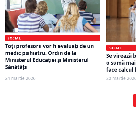
SOCIAL
Toți profesorii vor fi evaluați de un
SOCIAL
medic psihiatru. Ordin de la
Se virează b
Ministerul Educației și Ministerul
o sumă mai 
Sănătății
face calcul 
24 martie 2026
20 martie 202