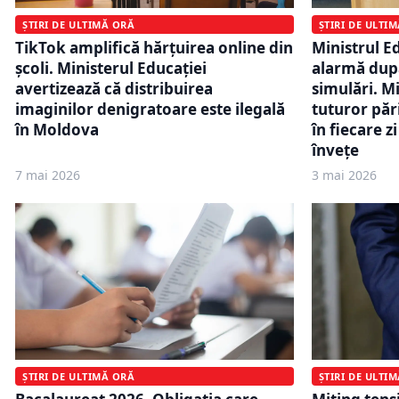
ȘTIRI DE ULTI
ȘTIRI DE ULTIMĂ ORĂ
Ministrul E
TikTok amplifică hărțuirea online din
alarmă după
școli. Ministerul Educației
simulări. Mi
avertizează că distribuirea
tuturor pări
imaginilor denigratoare este ilegală
în fiecare zi
în Moldova
învețe
7 mai 2026
3 mai 2026
ȘTIRI DE ULTI
ȘTIRI DE ULTIMĂ ORĂ