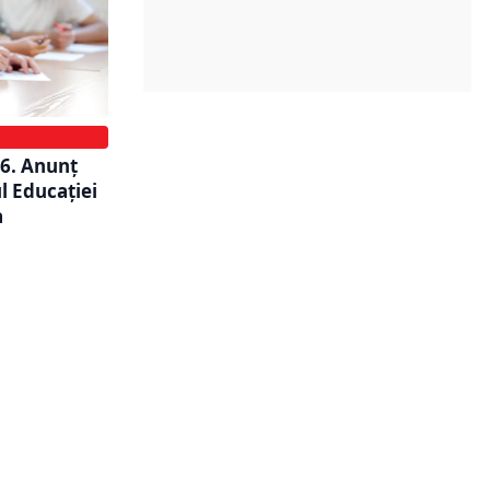
26. Anunț
l Educaţiei
a