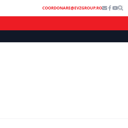
COORDONARE@EVZGROUP.RO
SOCIAL
Încă 11 licee intră în programul-
rofesori de
pilot al Ministerului Educației. Elevii
 Guvern
ar putea studia inteligență
 pentru
artificială, robotică și