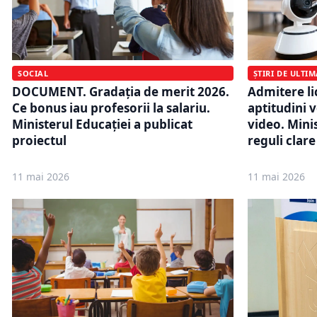
ȘTIRI DE ULTI
SOCIAL
Admitere li
DOCUMENT. Gradația de merit 2026.
aptitudini v
Ce bonus iau profesorii la salariu.
video. Minis
Ministerul Educației a publicat
reguli cla
proiectul
11 mai 2026
11 mai 2026