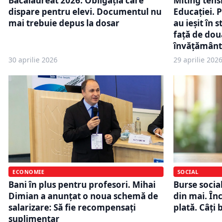
Miting tens
Bacalaureat 2026. Obligația care
Educației. P
dispare pentru elevi. Documentul nu
au ieșit în
mai trebuie depus la dosar
faţă de două
învăţământ
30 aprilie 2026
29 aprilie 202
ECONOMIE
SOCIAL
Bani în plus pentru profesori. Mihai
Burse socia
Dimian a anunțat o noua schemă de
din mai. Înc
salarizare: Să fie recompensați
plată. Câți 
suplimentar