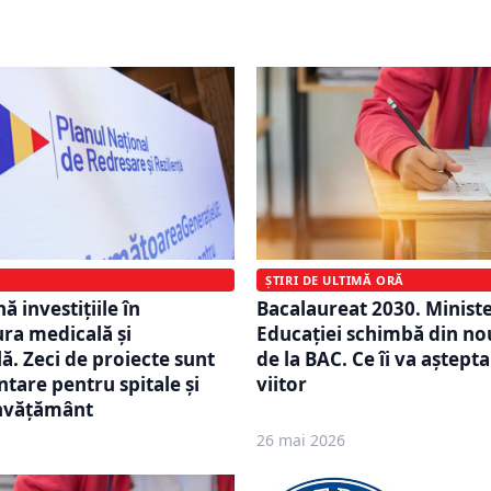
orele suplimentare din șc
ȘTIRI DE ULTIMĂ ORĂ
ă investițiile în
Bacalaureat 2030. Minist
ura medicală și
Educației schimbă din no
ă. Zeci de proiecte sunt
de la BAC. Ce îi va aștepta
tare pentru spitale și
viitor
învățământ
26 mai 2026