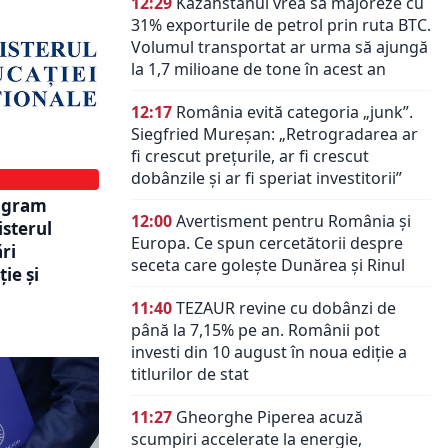
12:29
Kazahstanul vrea să majoreze cu
31% exporturile de petrol prin ruta BTC.
Volumul transportat ar urma să ajungă
la 1,7 milioane de tone în acest an
12:17
România evită categoria „junk”.
Siegfried Mureșan: „Retrogradarea ar
fi crescut preţurile, ar fi crescut
dobânzile şi ar fi speriat investitorii”
rogram
12:00
Avertisment pentru România și
sterul
Europa. Ce spun cercetătorii despre
ri
seceta care golește Dunărea și Rinul
ie și
11:40
TEZAUR revine cu dobânzi de
până la 7,15% pe an. Românii pot
investi din 10 august în noua ediție a
titlurilor de stat
11:27
Gheorghe Piperea acuză
scumpiri accelerate la energie,