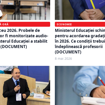
MĂ ORĂ
ECONOMIE
ceu 2026. Probele de
Ministerul Educației schi
or fi monitorizate audio-
pentru acordarea gradați
terul Educației a stabilit
în 2026. Ce condiții trebu
re (DOCUMENT)
îndeplinească profesorii
(DOCUMENT)
8 mai 2026