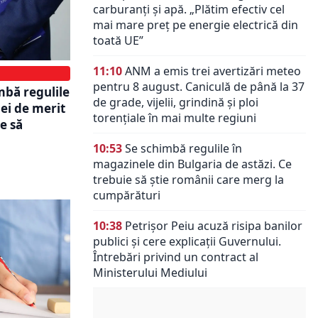
carburanți și apă. „Plătim efectiv cel
mai mare preț pe energie electrică din
toată UE”
11:10
ANM a emis trei avertizări meteo
pentru 8 august. Caniculă de până la 37
mbă regulile
de grade, vijelii, grindină și ploi
ei de merit
torențiale în mai multe regiuni
ie să
10:53
Se schimbă regulile în
magazinele din Bulgaria de astăzi. Ce
trebuie să știe românii care merg la
cumpărături
10:38
Petrișor Peiu acuză risipa banilor
publici și cere explicații Guvernului.
Întrebări privind un contract al
Ministerului Mediului