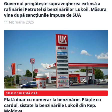
Guvernul pregătește supravegherea extinsă a
rafinăriei Petrotel și benzinăriilor Lukoil. Măsura
vine după sancțiunile impuse de SUA
11 februarie 2026
ȘTIRI DE ULTIMĂ ORĂ
Plată doar cu numerar la benzinărie. Plățile cu
cardul, sistate la benzinăriile Lukoil din Rep.
Moldova