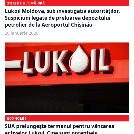
ȘTIRI DE ULTIMĂ ORĂ
Lukoil Moldova, sub investigația autorităților.
Suspiciuni legate de preluarea depozitului
petrolier de la Aeroportul Chișinău
20 ianuarie 2026
ECONOMIE
SUA prelungește termenul pentru vânzarea
activelor Lukoil. Cine sunt potențialii