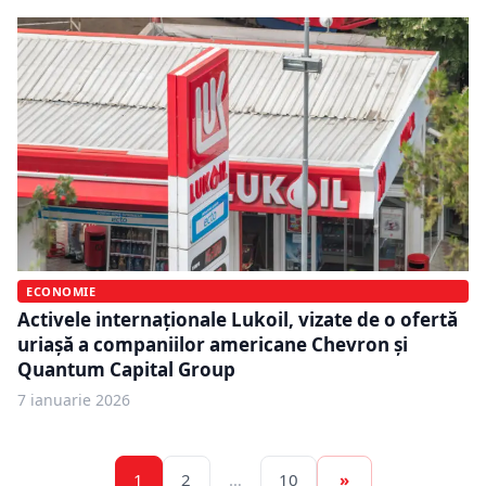
ECONOMIE
Activele internaționale Lukoil, vizate de o ofertă
uriașă a companiilor americane Chevron și
Quantum Capital Group
7 ianuarie 2026
1
2
…
10
»