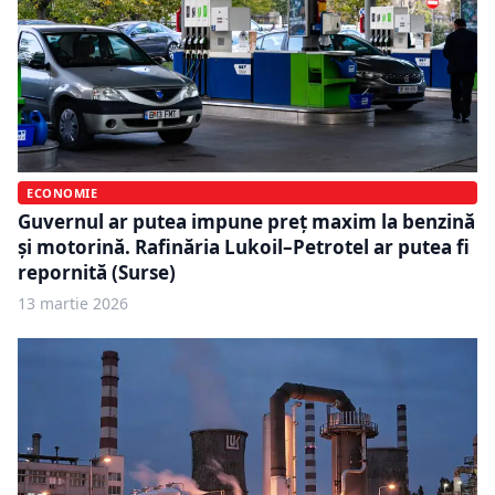
ECONOMIE
Guvernul ar putea impune preț maxim la benzină
și motorină. Rafinăria Lukoil–Petrotel ar putea fi
repornită (Surse)
13 martie 2026