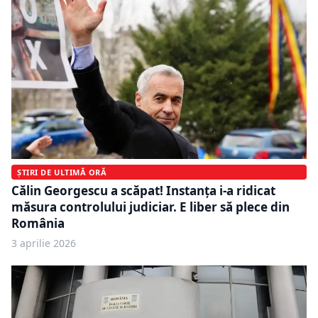
ȘTIRI DE ULTIMĂ ORĂ
Călin Georgescu a scăpat! Instanța i-a ridicat
măsura controlului judiciar. E liber să plece din
România
3 aprilie 2026