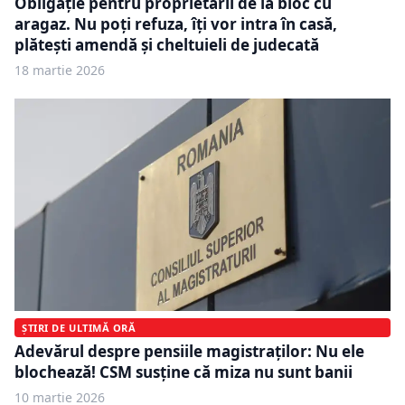
Obligație pentru proprietarii de la bloc cu
aragaz. Nu poți refuza, îți vor intra în casă,
plătești amendă și cheltuieli de judecată
18 martie 2026
ȘTIRI DE ULTIMĂ ORĂ
Adevărul despre pensiile magistraților: Nu ele
blochează! CSM susține că miza nu sunt banii
10 martie 2026