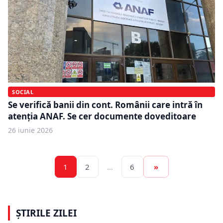
SOCIAL
Se verifică banii din cont. Românii care intră în
atenția ANAF. Se cer documente doveditoare
26 iunie 2026
1
2
…
6
»
ȘTIRILE ZILEI