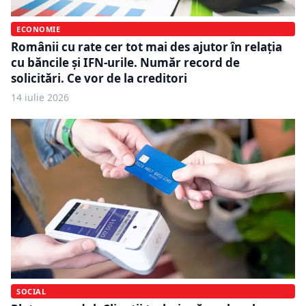
ECONOMIE
Românii cu rate cer tot mai des ajutor în relația
cu băncile și IFN-urile. Număr record de
solicitări. Ce vor de la creditori
14 iulie 2026
SOCIAL