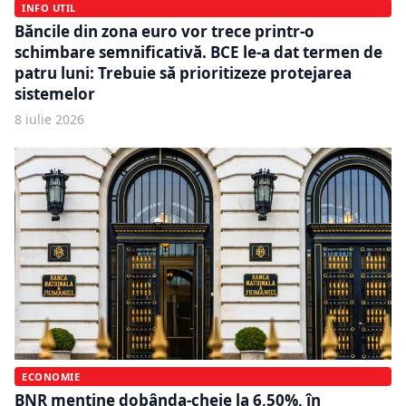
INFO UTIL
Băncile din zona euro vor trece printr-o
schimbare semnificativă. BCE le-a dat termen de
patru luni: Trebuie să prioritizeze protejarea
sistemelor
8 iulie 2026
ECONOMIE
BNR menține dobânda-cheie la 6,50%, în