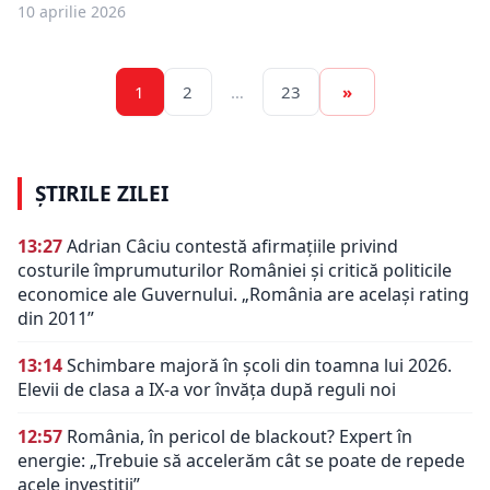
10 aprilie 2026
1
2
…
23
»
ȘTIRILE ZILEI
13:27
Adrian Câciu contestă afirmațiile privind
costurile împrumuturilor României și critică politicile
economice ale Guvernului. „România are același rating
din 2011”
13:14
Schimbare majoră în școli din toamna lui 2026.
Elevii de clasa a IX-a vor învăța după reguli noi
12:57
România, în pericol de blackout? Expert în
energie: „Trebuie să accelerăm cât se poate de repede
acele investiții”