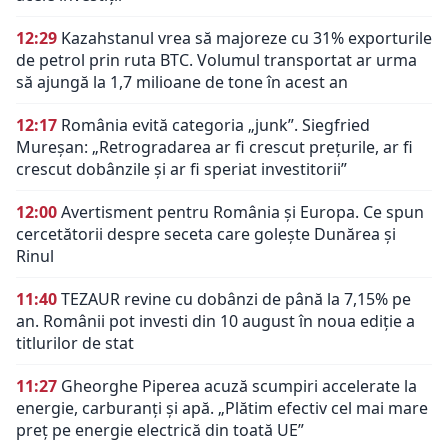
12:29
Kazahstanul vrea să majoreze cu 31% exporturile
de petrol prin ruta BTC. Volumul transportat ar urma
să ajungă la 1,7 milioane de tone în acest an
12:17
România evită categoria „junk”. Siegfried
Mureșan: „Retrogradarea ar fi crescut preţurile, ar fi
crescut dobânzile şi ar fi speriat investitorii”
12:00
Avertisment pentru România și Europa. Ce spun
cercetătorii despre seceta care golește Dunărea și
Rinul
11:40
TEZAUR revine cu dobânzi de până la 7,15% pe
an. Românii pot investi din 10 august în noua ediție a
titlurilor de stat
11:27
Gheorghe Piperea acuză scumpiri accelerate la
energie, carburanți și apă. „Plătim efectiv cel mai mare
preț pe energie electrică din toată UE”