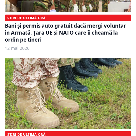
ȘTIRI DE ULTIMĂ ORĂ
Bani și permis auto gratuit dacă mergi voluntar
în Armată. Țara UE și NATO care îi cheamă la
ordin pe tineri
12 mai 2026
ȘTIRI DE ULTIMĂ ORĂ