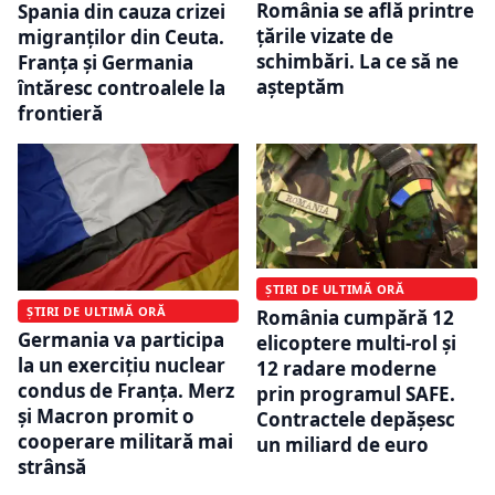
România se află printre
Spania din cauza crizei
țările vizate de
migranților din Ceuta.
schimbări. La ce să ne
Franța și Germania
așteptăm
întăresc controalele la
frontieră
ȘTIRI DE ULTIMĂ ORĂ
ȘTIRI DE ULTIMĂ ORĂ
România cumpără 12
Germania va participa
elicoptere multi-rol și
la un exercițiu nuclear
12 radare moderne
condus de Franța. Merz
prin programul SAFE.
și Macron promit o
Contractele depășesc
cooperare militară mai
un miliard de euro
strânsă