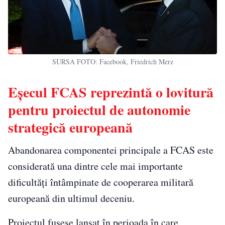
SURSA FOTO: Facebook, Friedrich Merz
Eșecul FCAS reprezintă o lovitură
pentru proiectul de autonomie
strategică europeană
Abandonarea componentei principale a FCAS este
considerată una dintre cele mai importante
dificultăți întâmpinate de cooperarea militară
europeană din ultimul deceniu.
Proiectul fusese lansat în perioada în care