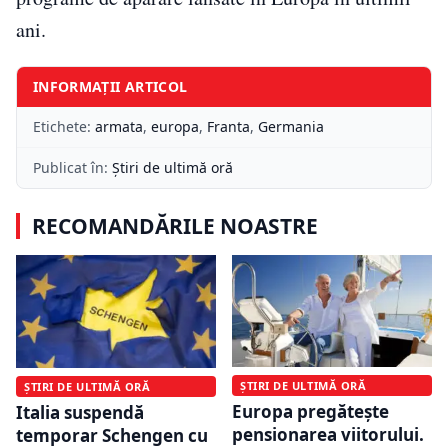
ani.
INFORMAȚII ARTICOL
Etichete:
armata
,
europa
,
Franta
,
Germania
Publicat în:
Știri de ultimă oră
RECOMANDĂRILE NOASTRE
ȘTIRI DE ULTIMĂ ORĂ
ȘTIRI DE ULTIMĂ ORĂ
Europa pregătește
Italia suspendă
pensionarea viitorului.
temporar Schengen cu