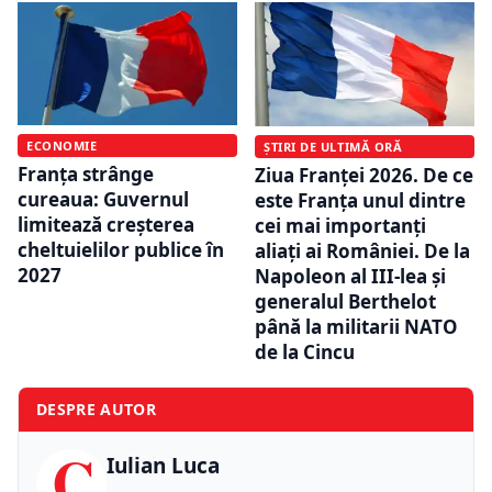
ECONOMIE
ȘTIRI DE ULTIMĂ ORĂ
Franța strânge
Ziua Franței 2026. De ce
cureaua: Guvernul
este Franța unul dintre
limitează creșterea
cei mai importanți
cheltuielilor publice în
aliați ai României. De la
2027
Napoleon al III-lea și
generalul Berthelot
până la militarii NATO
de la Cincu
DESPRE AUTOR
C
Iulian Luca