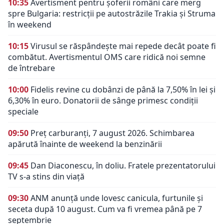
10:35
Avertisment pentru șoferii români care merg
spre Bulgaria: restricții pe autostrăzile Trakia și Struma
în weekend
10:15
Virusul se răspândește mai repede decât poate fi
combătut. Avertismentul OMS care ridică noi semne
de întrebare
10:00
Fidelis revine cu dobânzi de până la 7,50% în lei și
6,30% în euro. Donatorii de sânge primesc condiții
speciale
09:50
Preț carburanți, 7 august 2026. Schimbarea
apărută înainte de weekend la benzinării
09:45
Dan Diaconescu, în doliu. Fratele prezentatorului
TV s-a stins din viață
09:30
ANM anunță unde lovesc canicula, furtunile și
seceta după 10 august. Cum va fi vremea până pe 7
septembrie