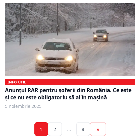
INFO UTIL
Anunțul RAR pentru șoferii din România. Ce este
și ce nu este obligatoriu să ai în mașină
5 noiembrie 2025
1
2
…
8
»