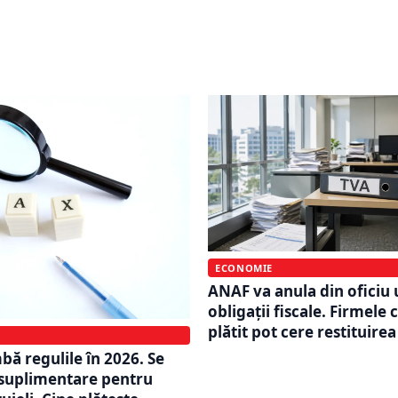
ră locuințe noi. Ce se
ANAF schimbă regulile p
u TVA-ul redus după
ce se întâmplă cu firmel
imită
depun decontul
ECONOMIE
ANAF va anula din oficiu 
obligații fiscale. Firmele 
plătit pot cere restituirea
ă regulile în 2026. Se
 suplimentare pentru