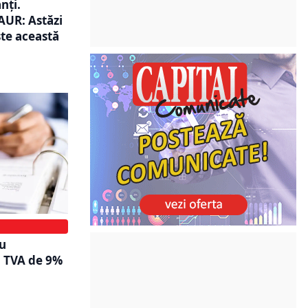
nți.
AUR: Astăzi
te această
ru
. TVA de 9%