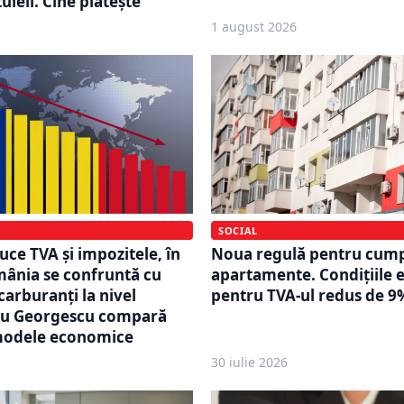
uieli. Cine plătește
1 august 2026
SOCIAL
Noua regulă pentru cump
uce TVA și impozitele, în
apartamente. Condițiile 
ânia se confruntă cu
pentru TVA-ul redus de 9
carburanți la nivel
du Georgescu compară
modele economice
30 iulie 2026