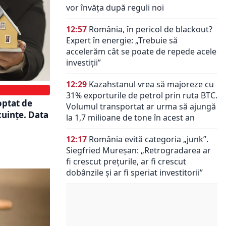
vor învăța după reguli noi
12:57
România, în pericol de blackout?
Expert în energie: „Trebuie să
accelerăm cât se poate de repede acele
investiții”
12:29
Kazahstanul vrea să majoreze cu
31% exporturile de petrol prin ruta BTC.
optat de
Volumul transportat ar urma să ajungă
cuințe. Data
la 1,7 milioane de tone în acest an
12:17
România evită categoria „junk”.
Siegfried Mureșan: „Retrogradarea ar
fi crescut preţurile, ar fi crescut
dobânzile şi ar fi speriat investitorii”