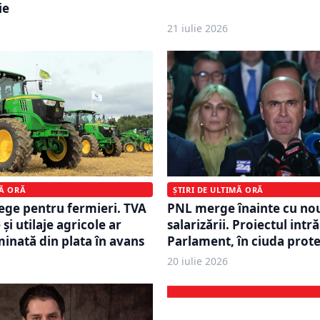
ie
21 iulie 2026
ȘTIRI DE ULTIMĂ ORĂ
MĂ ORĂ
PNL merge înainte cu no
lege pentru fermieri. TVA
salarizării. Proiectul intr
 și utilaje agricole ar
Parlament, în ciuda prote
minată din plata în avans
20 iulie 2026