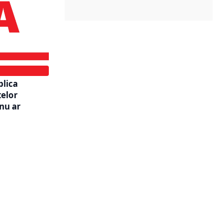
blica
țelor
nu ar