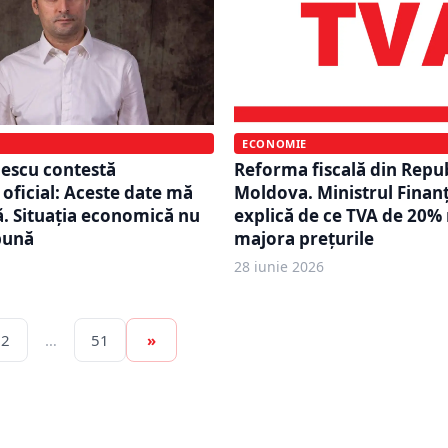
ECONOMIE
escu contestă
Reforma fiscală din Repu
oficial: Aceste date mă
Moldova. Ministrul Finan
ă. Situația economică nu
explică de ce TVA de 20% 
bună
majora prețurile
28 iunie 2026
2
…
51
»