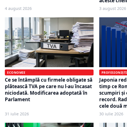
aceste chelt
4 august 2026
3 august 2026
ECONOMIE
PROFESIONIȘTI
Ce se întâmplă cu firmele obligate să
Japonia red
plătească TVA pe care nu l-au încasat
timp ce Rom
niciodată. Modificarea adoptată în
scumpiri și 
Parlament
record. Ra
cele două 
31 iulie 2026
30 iulie 2026