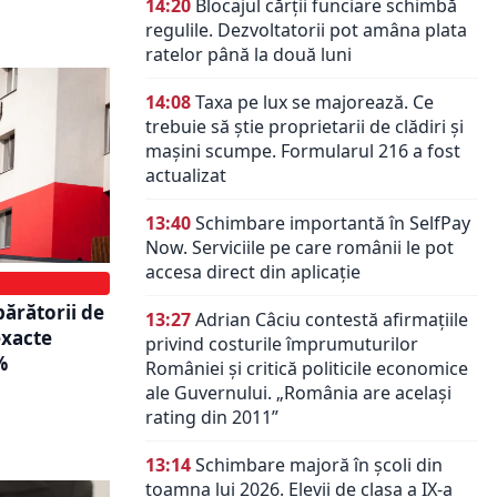
14:20
Blocajul cărții funciare schimbă
regulile. Dezvoltatorii pot amâna plata
ratelor până la două luni
14:08
Taxa pe lux se majorează. Ce
trebuie să știe proprietarii de clădiri și
mașini scumpe. Formularul 216 a fost
actualizat
13:40
Schimbare importantă în SelfPay
Now. Serviciile pe care românii le pot
accesa direct din aplicație
ărătorii de
13:27
Adrian Câciu contestă afirmațiile
exacte
privind costurile împrumuturilor
%
României și critică politicile economice
ale Guvernului. „România are același
rating din 2011”
13:14
Schimbare majoră în școli din
toamna lui 2026. Elevii de clasa a IX-a