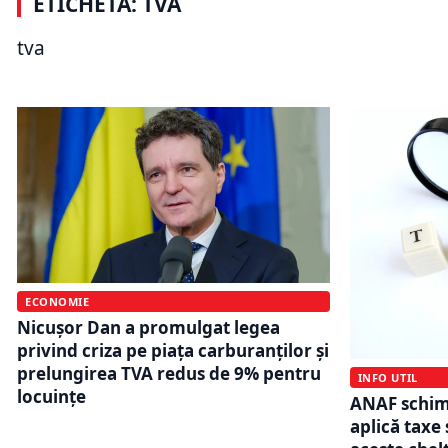
ETICHETĂ: TVA
Schimbare la TVA în 2026. Cine
care cumpă
trece automat la raportarea lunară
întâmplă c
tva
și ce termene trebuie respectate
termenul-l
ECONOMIE
Nicușor Dan a promulgat legea
privind criza pe piața carburanților și
prelungirea TVA redus de 9% pentru
INFO UTIL
locuințe
ANAF schimb
aplică taxe