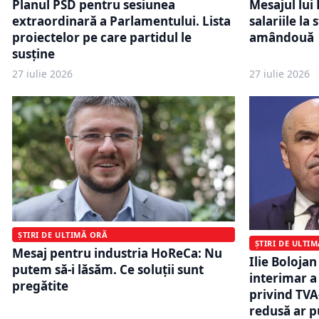
Planul PSD pentru sesiunea
Mesajul lui 
extraordinară a Parlamentului. Lista
salariile la
proiectelor pe care partidul le
amândouă
susține
27 iulie 2026
27 iulie 2026
ȘTIRI DE ULTIMĂ ORĂ
ȘTIRI DE ULTI
Mesaj pentru industria HoReCa: Nu
Ilie Boloja
putem să-i lăsăm. Ce soluții sunt
interimar a
pregătite
privind TVA
redusă ar p