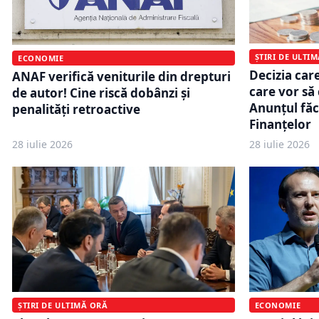
ȘTIRI DE ULTI
ECONOMIE
Decizia car
ANAF verifică veniturile din drepturi
care vor să
de autor! Cine riscă dobânzi și
Anunțul făc
penalități retroactive
Finanțelor
28 iulie 2026
28 iulie 2026
ȘTIRI DE ULTIMĂ ORĂ
ECONOMIE