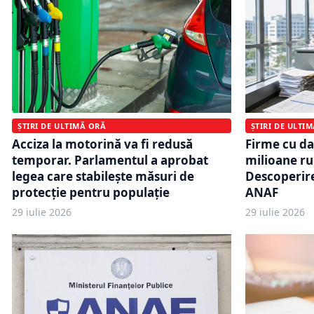
ȘTIRI DE ULTI
ȘTIRI DE ULTIMĂ ORĂ
Firme cu dat
Acciza la motorină va fi redusă
milioane rul
temporar. Parlamentul a aprobat
Descoperire
legea care stabilește măsuri de
ANAF
protecție pentru populație
29 iulie 2026
29 iulie 2026