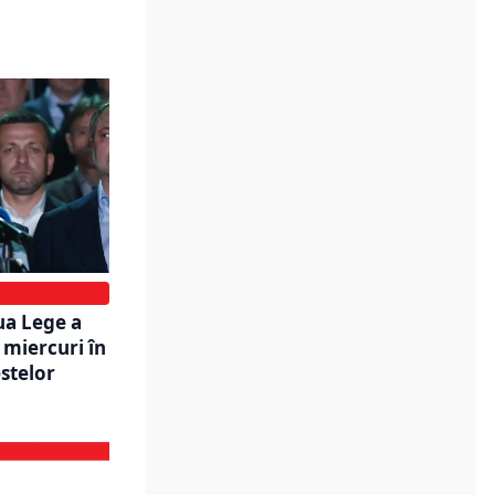
ua Lege a
ă miercuri în
stelor