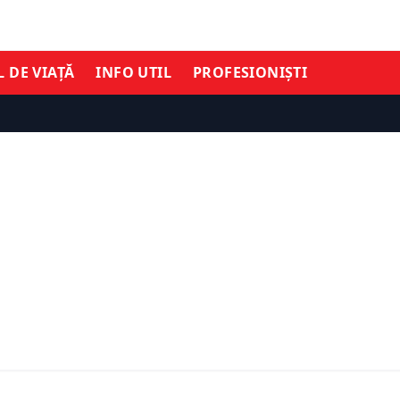
L DE VIAȚĂ
INFO UTIL
PROFESIONIȘTI
TIMĂ ORĂ
ECONOMIE
neașteptată pentru cei