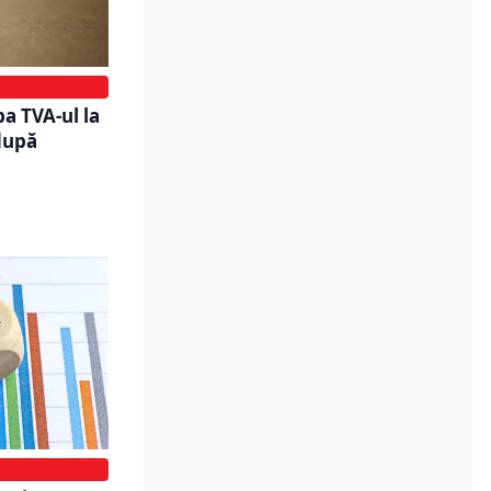
a TVA-ul la
 după