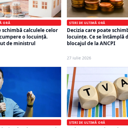
MĂ ORĂ
ȘTIRI DE ULTIMĂ ORĂ
e schimbă calculele celor
Decizia care poate schimb
 cumpere o locuință.
locuințe. Ce se întâmplă
ut de ministrul
blocajul de la ANCPI
27 iulie 2026
ȘTIRI DE ULTIMĂ ORĂ