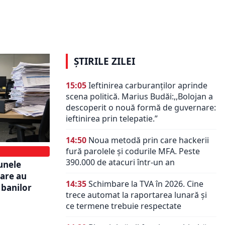
entru TVA:
Factura vine prea târziu? Greșeala
e care nu
care poate afecta contabilitatea și
deducerea TVA
ȘTIRILE ZILEI
15:05
Ieftinirea carburanților aprinde
scena politică. Marius Budăi:,,Bolojan a
descoperit o nouă formă de guvernare:
ieftinirea prin telepatie.”
14:50
Noua metodă prin care hackerii
fură parolele și codurile MFA. Peste
390.000 de atacuri într-un an
unele
care au
14:35
Schimbare la TVA în 2026. Cine
 banilor
trece automat la raportarea lunară și
ce termene trebuie respectate