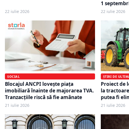
1 septembr
22 iulie 2026
22 iulie 2026
SOCIAL
ȘTIRI DE ULTI
Blocajul ANCPI lovește piața
Proiect de 
imobiliară înainte de majorarea TVA.
la tractoare
Tranzacțiile riscă să fie amânate
putea fi eli
21 iulie 2026
21 iulie 2026