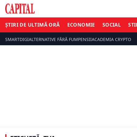
ȘTIRI DE ULTIMĂ ORĂ
ECONOMIE
SOCIAL
STI
SMARTDIGI
ALTERNATIVE FĂRĂ FUM
PENSII
ACADEMIA CRYPTO
ȘTIRI DE UL
ECONOMIE
Schimbare 