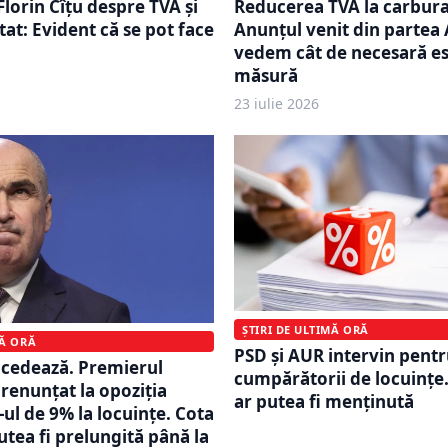
Reducerea TVA la carbura
Florin Cîțu despre TVA și
Anunțul venit din partea 
 stat: Evident că se pot face
vedem cât de necesară es
măsură
23 iulie 2026
ȘTIRI DE ULTIMĂ ORĂ
MĂ ORĂ
PSD și AUR intervin pent
n cedează. Premierul
cumpărătorii de locuințe
 renunțat la opoziția
ar putea fi menținută
-ul de 9% la locuințe. Cota
utea fi prelungită până la