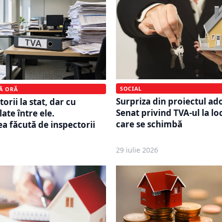
SOCIAL
MĂ ORĂ
Surpriza din proiectul ad
orii la stat, dar cu
Senat privind TVA-ul la lo
ate între ele.
care se schimbă
a făcută de inspectorii
29 iulie 2026