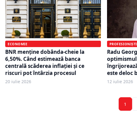
PROFESIONIȘTI
ECONOMIE
Radu Georg
BNR menține dobânda-cheie la
optimismul 
6,50%. Când estimează banca
îngrijoreaz
centrală scăderea inflației și ce
este deloc 
riscuri pot întârzia procesul
20 iulie 2026
12 iulie 2026
1