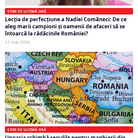
ȘTIRI DE ULTIMĂ ORĂ
Lecția de perfecțiune a Nadiei Comăneci: De ce
aleg marii campioni și oamenii de afaceri să se
întoarcă la rădăcinile României?
12 mai 2026
ȘTIRI DE ULTIMĂ ORĂ
Ungaria schimbă regulile pentru maghiarii din