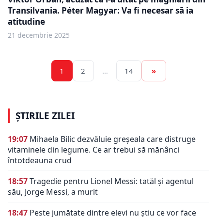
Transilvania. Péter Magyar: Va fi necesar să ia
atitudine
21 decembrie 2025
1
2
…
14
»
ȘTIRILE ZILEI
19:07
Mihaela Bilic dezvăluie greșeala care distruge
vitaminele din legume. Ce ar trebui să mănânci
întotdeauna crud
18:57
Tragedie pentru Lionel Messi: tatăl și agentul
său, Jorge Messi, a murit
18:47
Peste jumătate dintre elevi nu știu ce vor face