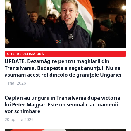
ȘTIRI DE ULTIMĂ ORĂ
UPDATE. Dezamăgire pentru maghiarii din
Transilvania. Budapesta a negat anunțul: Nu ne
asumăm acest rol dincolo de granițele Ungariei
1 mai 2026
Ce plan au ungurii în Transilvania după victoria
lui Peter Magyar. Este un semnal clar: oamenii
vor schimbare
20 aprilie 2026