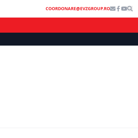
COORDONARE@EVZGROUP.RO
ECONOMIE
Titlurile de stat FIDELIS din iunie au
intrat la tranzacționare pe Bursa de