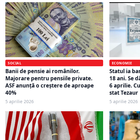
SOCIAL
ECONOMIE
Banii de pensie ai românilor.
Statul ia ba
Majorare pentru pensiile private.
18 ani. Se d
ASF anunță o creștere de aproape
6 aprilie. C
40%
stat Tezaur
5 aprilie 2026
5 aprilie 2026