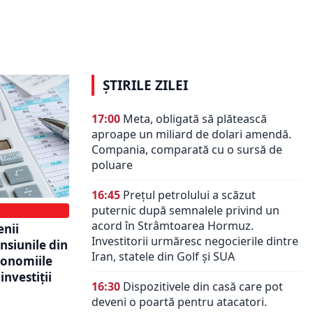
re 6 iulie
Valori București. Investițiile
 de stat
populației au depășit 936 de
 7,15%
milioane de lei
ȘTIRILE ZILEI
17:00
Meta, obligată să plătească
aproape un miliard de dolari amendă.
Compania, comparată cu o sursă de
poluare
16:45
Prețul petrolului a scăzut
puternic după semnalele privind un
acord în Strâmtoarea Hormuz.
enii
Investitorii urmăresc negocierile dintre
nsiunile din
Iran, statele din Golf și SUA
conomiile
investiții
16:30
Dispozitivele din casă care pot
deveni o poartă pentru atacatori.