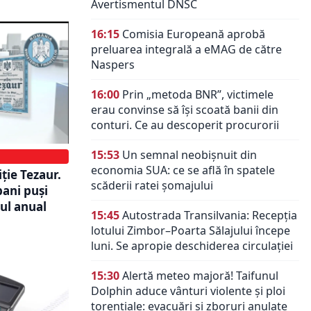
Avertismentul DNSC
16:15
Comisia Europeană aprobă
preluarea integrală a eMAG de către
Naspers
16:00
Prin „metoda BNR”, victimele
erau convinse să își scoată banii din
conturi. Ce au descoperit procurorii
15:53
Un semnal neobișnuit din
economia SUA: ce se află în spatele
ție Tezaur.
scăderii ratei șomajului
bani puși
ul anual
15:45
Autostrada Transilvania: Recepția
lotului Zimbor–Poarta Sălajului începe
luni. Se apropie deschiderea circulației
15:30
Alertă meteo majoră! Taifunul
Dolphin aduce vânturi violente și ploi
torențiale: evacuări și zboruri anulate