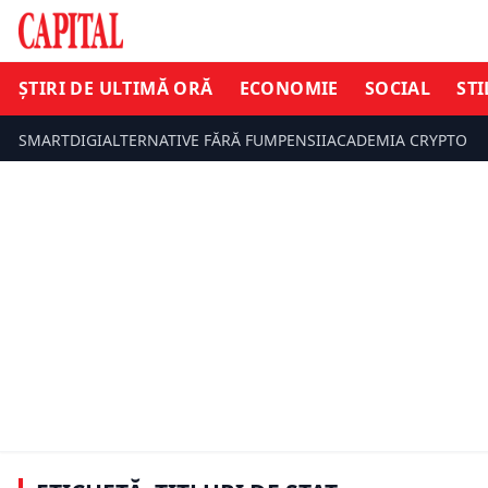
ȘTIRI DE ULTIMĂ ORĂ
ECONOMIE
SOCIAL
STI
SMARTDIGI
ALTERNATIVE FĂRĂ FUM
PENSII
ACADEMIA CRYPTO
ECONOMIE
ECONOMIE
Ministerul
Fidelis revine cu dobânzi de până la
nouă ediți