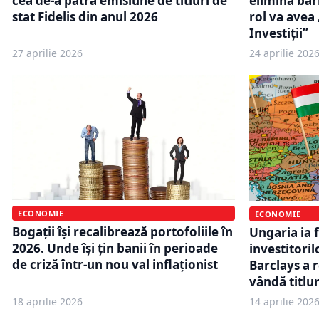
cea de-a patra emisiune de titluri de
elimină bari
stat Fidelis din anul 2026
rol va avea
Investiții”
27 aprilie 2026
24 aprilie 202
ECONOMIE
ECONOMIE
Bogații își recalibrează portofoliile în
Ungaria ia 
2026. Unde își țin banii în perioade
investitori
de criză într-un nou val inflaționist
Barclays a 
vândă titlur
18 aprilie 2026
14 aprilie 202