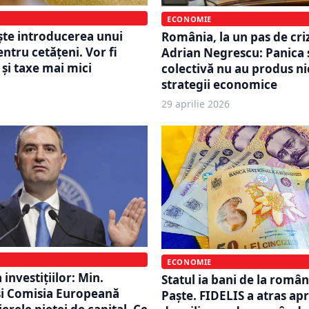
ECONOMIE
te introducerea unui
România, la un pas de criz
ntru cetățeni. Vor fi
Adrian Negrescu: Panica ș
și taxe mai mici
colectivă nu au produs n
strategii economice
29 aprilie 2026
ECONOMIE
investițiilor: Min.
Statul ia bani de la româ
și Comisia Europeană
Paște. FIDELIS a atras ap