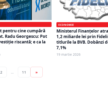
ECONOMIE
t pentru cine cumpără
Ministerul Finanțelor at
tat. Radu Georgescu: Pot
1,2 miliarde lei prin Fideli
estiție riscantă; e ca la
titlurile la BVB. Dobânzi 
7,1%
6
19 martie 2026
2
…
11
»