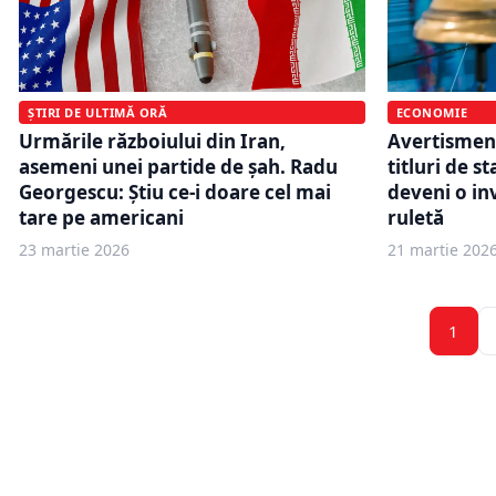
ȘTIRI DE ULTIMĂ ORĂ
ECONOMIE
Urmările războiului din Iran,
Avertismen
asemeni unei partide de șah. Radu
titluri de s
Georgescu: Știu ce-i doare cel mai
deveni o inv
tare pe americani
ruletă
23 martie 2026
21 martie 202
1