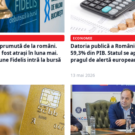
ECONOMIE
Datoria publică a Românie
mprumută de la români.
59,3% din PIB. Statul se 
 fost atrași în luna mai.
pragul de alertă europea
ne Fidelis intră la bursă
13 mai 2026