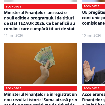
ECONOMIE
ECONOMIE
UE pregăteș
Ministerul Finanțelor lansează o
cont unic pe
nouă ediție a programului de titluri
comisioane 
de stat TEZAUR 2026. Ce beneficii au
românii care cumpără titluri de stat
11 mai 2026
10 mai 2026
ECONOMIE
ECONOMIE
Ministerul Finanțelor a înregistrat un
Accelerarea 
nou rezultat istoric! Suma atrasă prin
Finanțelor 