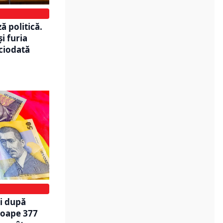
ă politică.
i furia
iciodată
ni după
roape 377