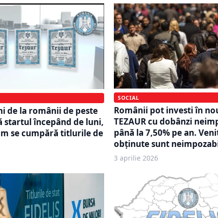
SOCIAL
Românii pot investi în no
ni de la românii de peste
TEZAUR cu dobânzi neimp
ă startul începând de luni,
până la 7,50% pe an. Veni
um se cumpără titlurile de
obținute sunt neimpozab
3 aprilie 2026