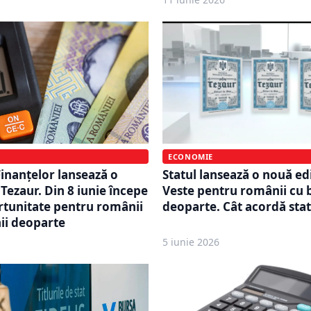
ECONOMIE
Statul lansează o nouă edi
Finanțelor lansează o
Veste pentru românii cu 
Tezaur. Din 8 iunie începe
deoparte. Cât acordă stat
rtunitate pentru românii
nii deoparte
5 iunie 2026