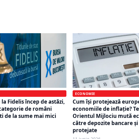
%. Investitorii pot
O nouă sesiune Tezaur înt
luri de stat în lei și euro
și 7 august 2026. Titlurile
gust
aduc dobânzi de până la
ECONOMIE
 la Fidelis încep de astăzi,
Cum își protejează europ
 categorie de români
economiile de inflație? Te
ti de la sume mai mici
Orientul Mijlociu mută e
către depozite bancare și 
protejate
11 iunie 2026