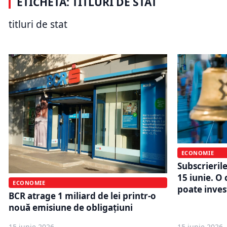
ETICHETĂ: TITLURI DE STAT
7,50% în lei și 6,30% în euro.
până la 7,5
Donatorii de sânge primesc condiții
cumpăra tit
titluri de stat
speciale
în luna au
ECONOMIE
Subscrierile
15 iunie. O
ECONOMIE
poate inves
BCR atrage 1 miliard de lei printr-o
nouă emisiune de obligațiuni
15 iunie 2026
15 iunie 2026