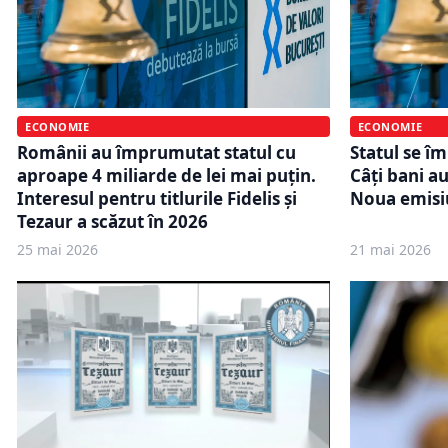
ECONOMIE
ECONOMIE
Românii au împrumutat statul cu
Statul se î
aproape 4 miliarde de lei mai puțin.
Câți bani au
Interesul pentru titlurile Fidelis și
Noua emisiu
Tezaur a scăzut în 2026
25 mai 2026
21 mai 2026