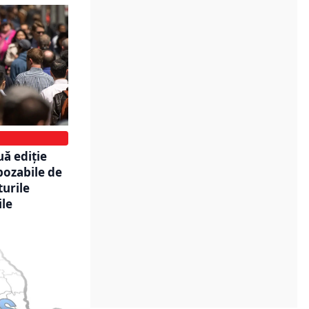
uă ediție
ozabile de
turile
ile