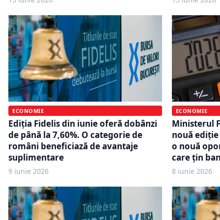
ECONOMIE
ECONOMIE
Ediția Fidelis din iunie oferă dobânzi
Ministerul 
de până la 7,60%. O categorie de
nouă ediție 
români beneficiază de avantaje
o nouă opo
suplimentare
care țin ba
9 iunie 2026
8 iunie 2026