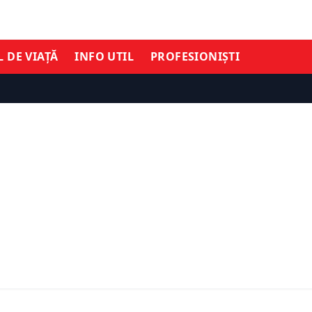
L DE VIAȚĂ
INFO UTIL
PROFESIONIȘTI
 Finanțelor lansează o
ECONOMIE
e FIDELIS cu dobânzi de