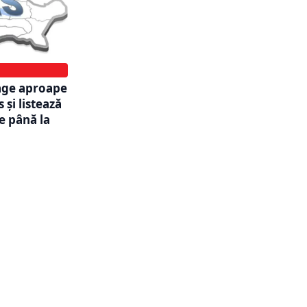
rage aproape
s și listează
de până la