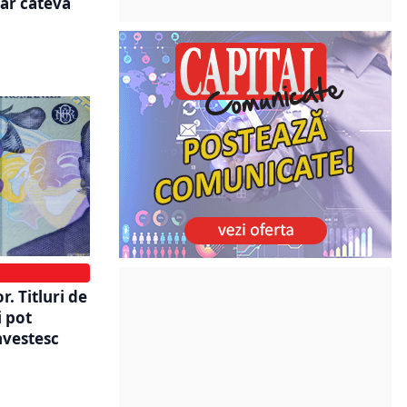
oar câteva
r. Titluri de
i pot
nvestesc