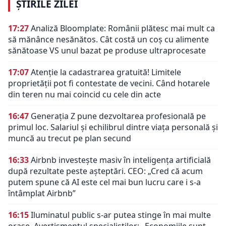
ȘTIRILE ZILEI
17:27
Analiză Bloomplate: Românii plătesc mai mult ca
să mănânce nesănătos. Cât costă un coș cu alimente
sănătoase VS unul bazat pe produse ultraprocesate
17:07
Atenție la cadastrarea gratuită! Limitele
proprietății pot fi contestate de vecini. Când hotarele
din teren nu mai coincid cu cele din acte
16:47
Generația Z pune dezvoltarea profesională pe
primul loc. Salariul și echilibrul dintre viața personală și
muncă au trecut pe plan secund
16:33
Airbnb investește masiv în inteligența artificială
după rezultate peste așteptări. CEO: „Cred că acum
putem spune că AI este cel mai bun lucru care i s-a
întâmplat Airbnb”
16:15
Iluminatul public s-ar putea stinge în mai multe
orașe. Avertismentul specialiștilor: „Economiile sunt