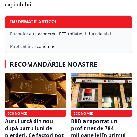
capitalului.
INFORMAȚII ARTICOL
Etichete:
aur
,
economii
,
EFT
,
inflatie
,
titluri de stat
Publicat în:
Economie
RECOMANDĂRILE NOASTRE
ECONOMIE
ECONOMIE
Aurul urcă din nou
BRD a raportat un
după patru luni de
profit net de 784
pierderi. Ce factori pot
milioane lei în primul