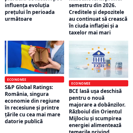
influența evoluția
semestru din 2026.
prețului în perioada
Creditele și depozitele
următoare
au continuat să crească
în ciuda inflației și a
taxelor mai mari
ECONOMIE
ECONOMIE
S&P Global Ratings:
BCE lasă ușa deschisă
România, singura
pentru o nouă
economie din regiune
majorare a dobânzilor.
în recesiune și printre
Războiul din Orientul
țările cu cea mai mare
Mijlociu și scumpirea
datorie publică
energiei alimentează
temerile privind