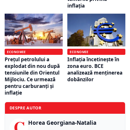
inflația
ECONOMIE
ECONOMIE
Prețul petrolului a
Inflația încetinește în
explodat din nou după
zona euro. BCE
tensiunile din Orientul
analizează menținerea
Mijlociu. Ce urmează
dobânzilor
pentru carburanți și
inflație
DESPRE AUTOR
C
Horea Georgiana-Natalia