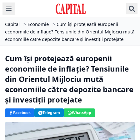
Capital
>
Economie
>
Cum își protejează europenii
economiile de inflație? Tensiunile din Orientul Mijlociu mută
economiile către depozite bancare și investiții protejate
Cum își protejează europenii
economiile de inflație? Tensiunile
din Orientul Mijlociu mută
economiile către depozite bancare
și investiții protejate
Facebook
Telegram
WhatsApp