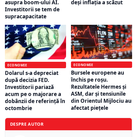
asupra boom-ului AI.
deși inflația a scăzut
Investitorii se tem de
supracapacitate
ECONOMIE
ECONOMIE
Bursele europene au
Dolarul s-a depreciat
închis pe roșu.
după decizia FED.
Rezultatele Hermes și
Investitorii pariază
ASM, dar și tensiunile
acum pe o majorare a
din Orientul Mijlociu au
dobânzii de referință în
afectat piețele
octombrie
DESPRE AUTOR