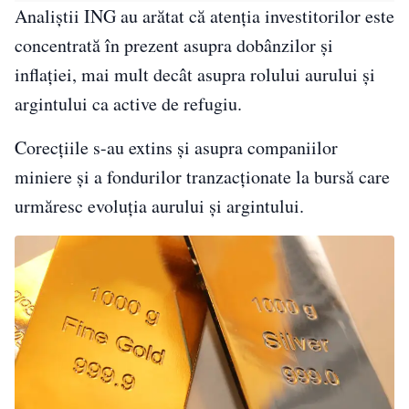
Analiștii ING au arătat că atenția investitorilor este
concentrată în prezent asupra dobânzilor și
inflației, mai mult decât asupra rolului aurului și
argintului ca active de refugiu.
Corecțiile s-au extins și asupra companiilor
miniere și a fondurilor tranzacționate la bursă care
urmăresc evoluția aurului și argintului.