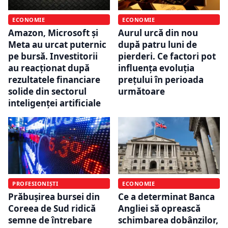
ECONOMIE
ECONOMIE
Amazon, Microsoft și
Aurul urcă din nou
Meta au urcat puternic
după patru luni de
pe bursă. Investitorii
pierderi. Ce factori pot
au reacționat după
influența evoluția
rezultatele financiare
prețului în perioada
solide din sectorul
următoare
inteligenței artificiale
PROFESIONIȘTI
ECONOMIE
Prăbușirea bursei din
Ce a determinat Banca
Coreea de Sud ridică
Angliei să oprească
semne de întrebare
schimbarea dobânzilor,