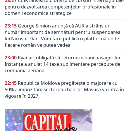
23:27
CCIR lansează o ofertă de cursuri internaționale
pentru dezvoltarea competențelor profesionale în
domenii economice strategice
23:15
George Simion anunță că AUR a strâns un
număr important de semnături pentru suspendarea
lui Nicușor Dan: Vom face publică o platformă unde
fiecare român va putea vedea
23:00
Ryanair, obligată să returneze bani pasagerilor.
Instanța a anulat 14 taxe suplimentare percepute de
compania aeriană
22:45
Republica Moldova pregătește o majorare cu
50% a impozitării sectorului bancar. Măsura va intra în
vigoare în 2027