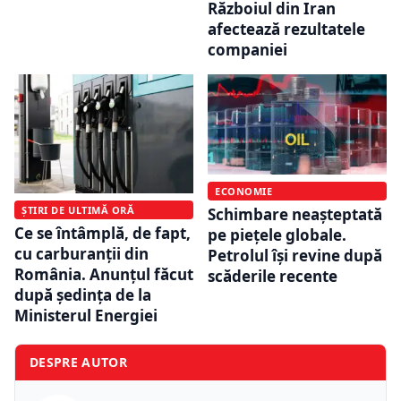
Războiul din Iran
afectează rezultatele
companiei
ECONOMIE
ȘTIRI DE ULTIMĂ ORĂ
Schimbare neașteptată
Ce se întâmplă, de fapt,
pe piețele globale.
cu carburanții din
Petrolul își revine după
România. Anunțul făcut
scăderile recente
după ședința de la
Ministerul Energiei
DESPRE AUTOR