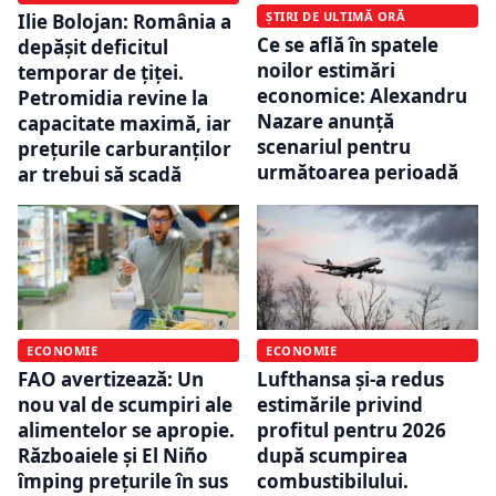
ȘTIRI DE ULTIMĂ ORĂ
Ilie Bolojan: România a
Ce se află în spatele
depășit deficitul
noilor estimări
temporar de țiței.
economice: Alexandru
Petromidia revine la
Nazare anunță
capacitate maximă, iar
scenariul pentru
prețurile carburanților
următoarea perioadă
ar trebui să scadă
ECONOMIE
ECONOMIE
FAO avertizează: Un
Lufthansa și-a redus
nou val de scumpiri ale
estimările privind
alimentelor se apropie.
profitul pentru 2026
Războaiele și El Niño
după scumpirea
împing prețurile în sus
combustibilului.