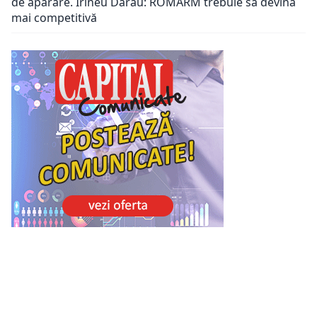
de apărare. Irineu Darău: ROMARM trebuie să devină
mai competitivă