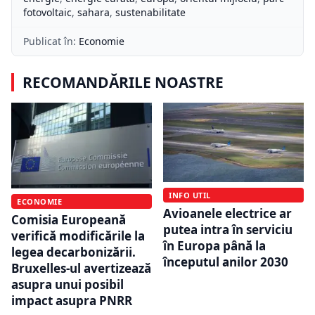
fotovoltaic
,
sahara
,
sustenabilitate
Publicat în:
Economie
RECOMANDĂRILE NOASTRE
INFO UTIL
ECONOMIE
Avioanele electrice ar
Comisia Europeană
putea intra în serviciu
verifică modificările la
în Europa până la
legea decarbonizării.
începutul anilor 2030
Bruxelles-ul avertizează
asupra unui posibil
impact asupra PNRR