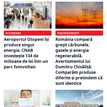
ECONOMIE
PROFESIONIȘTI
Aeroportul Otopeni își
România compară
produce singur
greșit cărbunele,
energia: CNAB
gazele și energia
investește 134 de
regenerabilă.
milioane de lei într-un
Avertismentul lui
parc fotovoltaic
Dumitru Chisăliță:
Comparăm produse
diferite și pretindem că
sunt identice