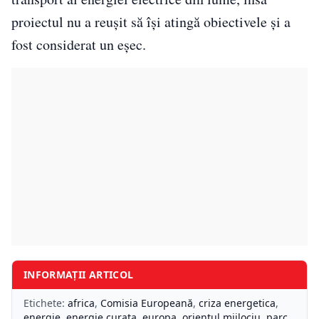
proiectul nu a reușit să își atingă obiectivele și a
fost considerat un eșec.
INFORMAȚII ARTICOL
Etichete:
africa
,
Comisia Europeană
,
criza energetica
,
energie
,
energie curata
,
europa
,
orientul mijlociu
,
parc