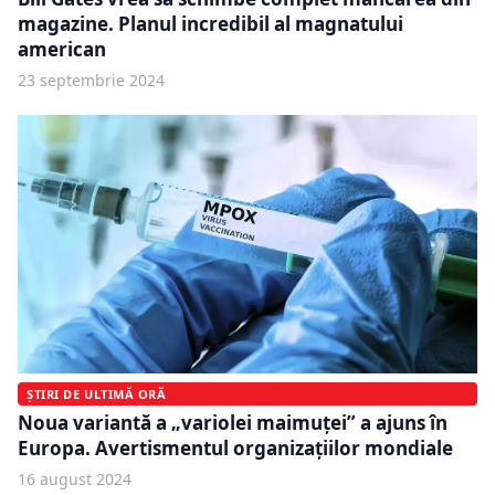
magazine. Planul incredibil al magnatului
american
23 septembrie 2024
ȘTIRI DE ULTIMĂ ORĂ
Noua variantă a „variolei maimuței” a ajuns în
Europa. Avertismentul organizațiilor mondiale
16 august 2024