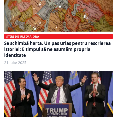
ȘTIRI DE ULTIMĂ ORĂ
Se schimbă harta. Un pas uriaș pentru rescrierea
istoriei: E timpul să ne asumăm propria
identitate
21 iulie 2025