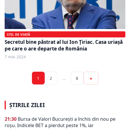
STIL DE VIAȚĂ
Secretul bine păstrat al lui Ion Țiriac. Casa uriașă
pe care o are departe de România
7 mai 2024
1
2
…
8
»
ȘTIRILE ZILEI
21:30
Bursa de Valori București a închis din nou pe
roșu. Indicele BET a pierdut peste 1%, iar