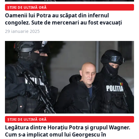
ȘTIRI DE ULTIMĂ ORĂ
Oamenii lui Potra au scăpat din infernul
congolez. Sute de mercenari au fost evacuați
29 ianuarie 2025
ȘTIRI DE ULTIMĂ ORĂ
Legătura dintre Horațiu Potra și grupul Wagner.
Cum s-a implicat omul lui Georgescu în