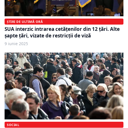
ȘTIRI DE ULTIMĂ ORĂ
SUA interzic intrarea cetățenilor din 12 țări. Alte
șapte țări, vizate de restricții de viză
9 iunie 2025
SOCIAL