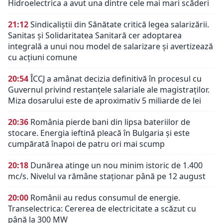
Hidroelectrica a avut una dintre cele mai mari scăderi
21:12
Sindicaliștii din Sănătate critică legea salarizării.
Sanitas și Solidaritatea Sanitară cer adoptarea
integrală a unui nou model de salarizare și avertizează
cu acțiuni comune
20:54
ÎCCJ a amânat decizia definitivă în procesul cu
Guvernul privind restanțele salariale ale magistraților.
Miza dosarului este de aproximativ 5 miliarde de lei
20:36
România pierde bani din lipsa bateriilor de
stocare. Energia ieftină pleacă în Bulgaria și este
cumpărată înapoi de patru ori mai scump
20:18
Dunărea atinge un nou minim istoric de 1.400
mc/s. Nivelul va rămâne staționar până pe 12 august
20:00
Românii au redus consumul de energie.
Transelectrica: Cererea de electricitate a scăzut cu
până la 300 MW