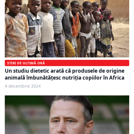
ȘTIRI DE ULTIMĂ ORĂ
Un studiu dietetic arată că produsele de origine
animală îmbunătățesc nutriția copiilor în Africa
4 decembrie 2024