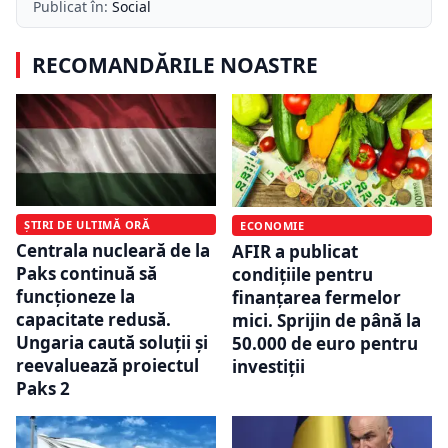
Publicat în:
Social
RECOMANDĂRILE NOASTRE
ȘTIRI DE ULTIMĂ ORĂ
ECONOMIE
Centrala nucleară de la
AFIR a publicat
Paks continuă să
condițiile pentru
funcționeze la
finanțarea fermelor
capacitate redusă.
mici. Sprijin de până la
Ungaria caută soluții și
50.000 de euro pentru
reevaluează proiectul
investiții
Paks 2