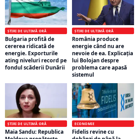
ȘTIRI DE ULTIMĂ ORĂ
ȘTIRI DE ULTIMĂ ORĂ
Bulgaria profită de
România produce
cererea ridicată de
energie când nu are
energie. Exporturile
nevoie de ea. Explicația
ating niveluri record pe
lui Bolojan despre
fondul scăderii Dunării
problema care apasă
sistemul
ȘTIRI DE ULTIMĂ ORĂ
ECONOMIE
Maia Sandu: Republica
Fidelis revine cu
Moldova pregătește
dobânzi de până la