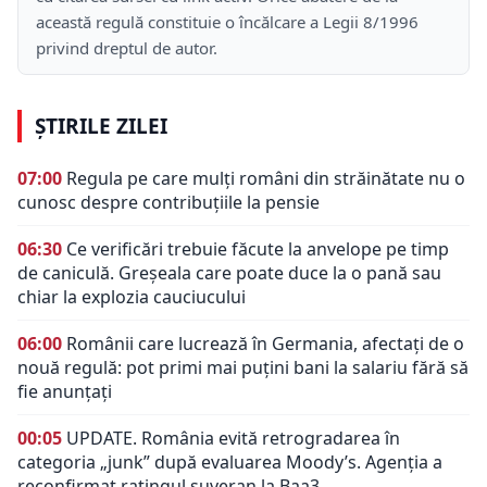
această regulă constituie o încălcare a Legii 8/1996
privind dreptul de autor.
ȘTIRILE ZILEI
07:00
Regula pe care mulți români din străinătate nu o
cunosc despre contribuțiile la pensie
06:30
Ce verificări trebuie făcute la anvelope pe timp
de caniculă. Greșeala care poate duce la o pană sau
chiar la explozia cauciucului
06:00
Românii care lucrează în Germania, afectați de o
nouă regulă: pot primi mai puțini bani la salariu fără să
fie anunțați
00:05
UPDATE. România evită retrogradarea în
categoria „junk” după evaluarea Moody’s. Agenția a
reconfirmat ratingul suveran la Baa3