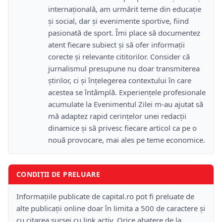
internațională, am urmărit teme din educație
și social, dar și evenimente sportive, fiind
pasionată de sport. Îmi place să documentez
atent fiecare subiect și să ofer informații
corecte și relevante cititorilor. Consider că
jurnalismul presupune nu doar transmiterea
știrilor, ci și înțelegerea contextului în care
acestea se întâmplă. Experiențele profesionale
acumulate la Evenimentul Zilei m-au ajutat să
mă adaptez rapid cerințelor unei redacții
dinamice și să privesc fiecare articol ca pe o
nouă provocare, mai ales pe teme economice.
CONDIȚII DE PRELUARE
Informațiile publicate de capital.ro pot fi preluate de
alte publicații online doar în limita a 500 de caractere și
cu citarea sursei cu link activ. Orice abatere de la