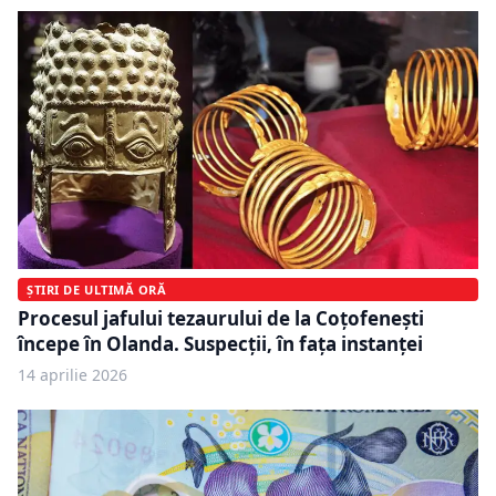
ȘTIRI DE ULTIMĂ ORĂ
Procesul jafului tezaurului de la Coțofenești
începe în Olanda. Suspecții, în fața instanței
14 aprilie 2026