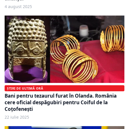
4 august 2025
ȘTIRI DE ULTIMĂ ORĂ
Bani pentru tezaurul furat în Olanda. România
cere oficial despăgubiri pentru Coiful de la
Coțofenești
22 iulie 2025