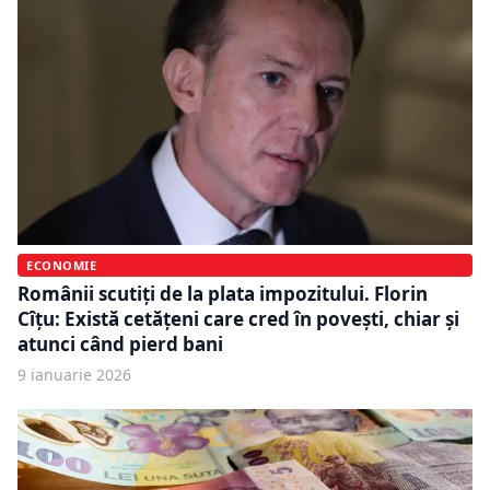
ECONOMIE
Românii scutiți de la plata impozitului. Florin
Cîțu: Există cetățeni care cred în povești, chiar și
atunci când pierd bani
9 ianuarie 2026