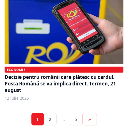
ECONOMIE
Decizie pentru românii care plătesc cu cardul.
Poșta Română se va implica direct. Termen, 21
august
12 iulie 2025
1
2
…
5
»