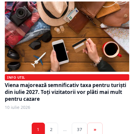
INFO UTIL
Viena majorează semnificativ taxa pentru turiști
din iulie 2027. Toți vizitatorii vor plăti mai mult
pentru cazare
10 iulie 2026
1
2
…
37
»