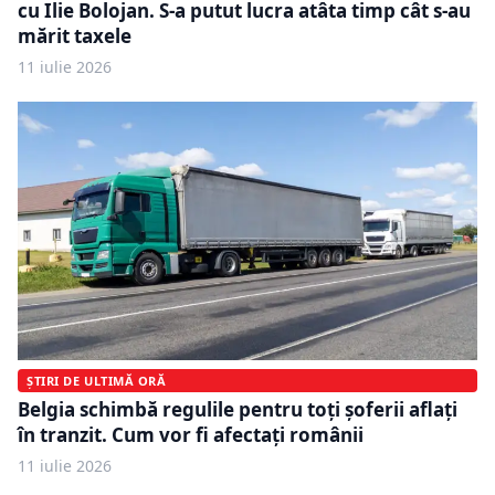
cu Ilie Bolojan. S-a putut lucra atâta timp cât s-au
mărit taxele
11 iulie 2026
ȘTIRI DE ULTIMĂ ORĂ
Belgia schimbă regulile pentru toți șoferii aflați
în tranzit. Cum vor fi afectați românii
11 iulie 2026