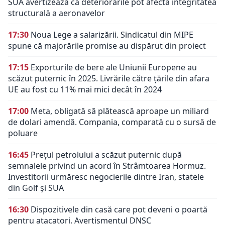
SUA avertizează că deteriorările pot afecta integritatea
structurală a aeronavelor
17:30
Noua Lege a salarizării. Sindicatul din MIPE
spune că majorările promise au dispărut din proiect
17:15
Exporturile de bere ale Uniunii Europene au
scăzut puternic în 2025. Livrările către țările din afara
UE au fost cu 11% mai mici decât în 2024
17:00
Meta, obligată să plătească aproape un miliard
de dolari amendă. Compania, comparată cu o sursă de
poluare
16:45
Prețul petrolului a scăzut puternic după
semnalele privind un acord în Strâmtoarea Hormuz.
Investitorii urmăresc negocierile dintre Iran, statele
din Golf și SUA
16:30
Dispozitivele din casă care pot deveni o poartă
pentru atacatori. Avertismentul DNSC