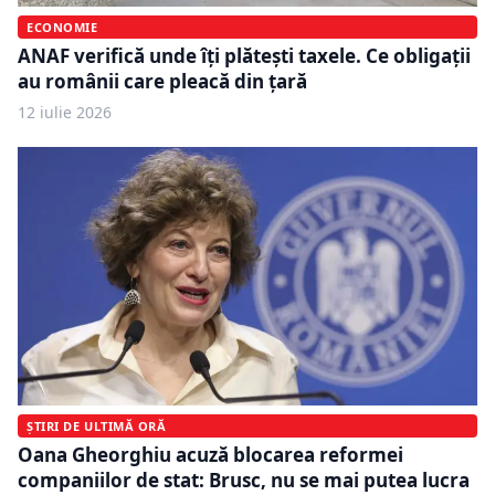
ECONOMIE
ANAF verifică unde îți plătești taxele. Ce obligații
au românii care pleacă din țară
12 iulie 2026
ȘTIRI DE ULTIMĂ ORĂ
Oana Gheorghiu acuză blocarea reformei
companiilor de stat: Brusc, nu se mai putea lucra