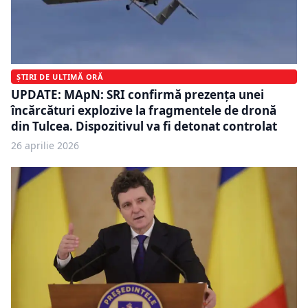
ȘTIRI DE ULTIMĂ ORĂ
UPDATE: MApN: SRI confirmă prezența unei
încărcături explozive la fragmentele de dronă
din Tulcea. Dispozitivul va fi detonat controlat
26 aprilie 2026