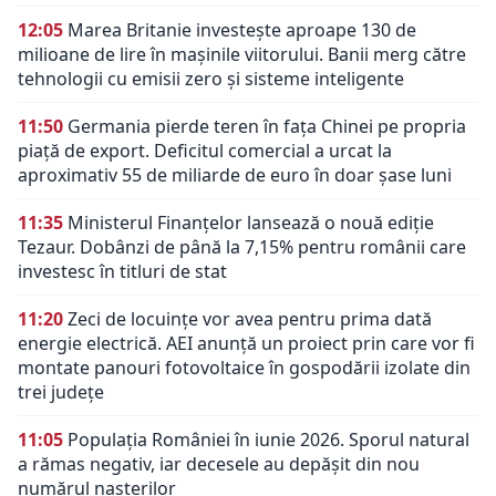
12:05
Marea Britanie investește aproape 130 de
milioane de lire în mașinile viitorului. Banii merg către
tehnologii cu emisii zero și sisteme inteligente
11:50
Germania pierde teren în fața Chinei pe propria
piață de export. Deficitul comercial a urcat la
aproximativ 55 de miliarde de euro în doar șase luni
11:35
Ministerul Finanțelor lansează o nouă ediție
Tezaur. Dobânzi de până la 7,15% pentru românii care
investesc în titluri de stat
11:20
Zeci de locuințe vor avea pentru prima dată
energie electrică. AEI anunță un proiect prin care vor fi
montate panouri fotovoltaice în gospodării izolate din
trei județe
11:05
Populația României în iunie 2026. Sporul natural
a rămas negativ, iar decesele au depășit din nou
numărul nașterilor