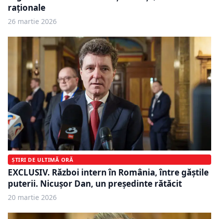
raționale
26 martie 2026
ȘTIRI DE ULTIMĂ ORĂ
EXCLUSIV. Război intern în România, între găștile
puterii. Nicușor Dan, un președinte rătăcit
20 martie 2026