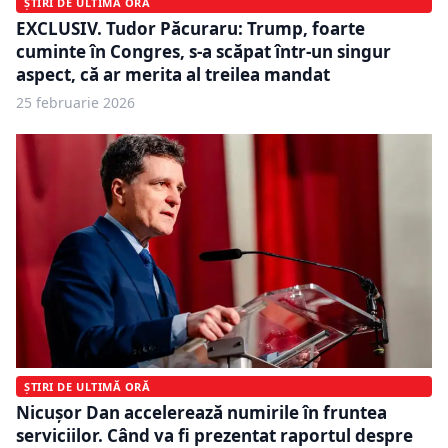
ȘTIRI DE ULTIMĂ ORĂ
EXCLUSIV. Tudor Păcuraru: Trump, foarte
cuminte în Congres, s-a scăpat într-un singur
aspect, că ar merita al treilea mandat
25 februarie 2026
ȘTIRI DE ULTIMĂ ORĂ
Nicușor Dan accelerează numirile în fruntea
serviciilor. Când va fi prezentat raportul despre