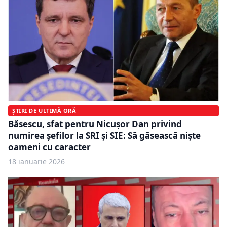
ȘTIRI DE ULTIMĂ ORĂ
Băsescu, sfat pentru Nicuşor Dan privind
numirea şefilor la SRI şi SIE: Să găsească nişte
oameni cu caracter
18 ianuarie 2026