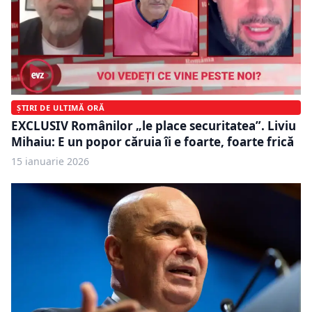
ȘTIRI DE ULTIMĂ ORĂ
EXCLUSIV Românilor „le place securitatea”. Liviu
Mihaiu: E un popor căruia îi e foarte, foarte frică
15 ianuarie 2026