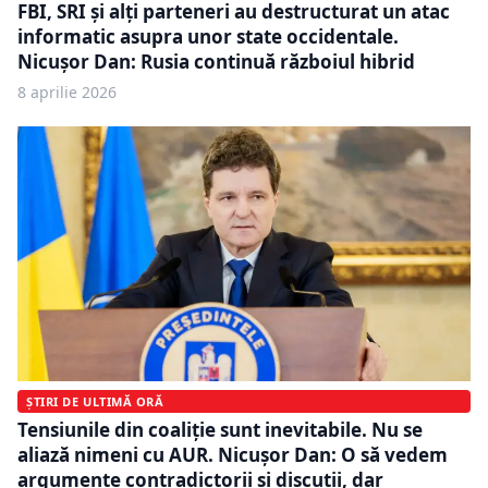
FBI, SRI și alți parteneri au destructurat un atac
informatic asupra unor state occidentale.
Nicușor Dan: Rusia continuă războiul hibrid
8 aprilie 2026
ȘTIRI DE ULTIMĂ ORĂ
Tensiunile din coaliție sunt inevitabile. Nu se
aliază nimeni cu AUR. Nicușor Dan: O să vedem
argumente contradictorii și discuții, dar