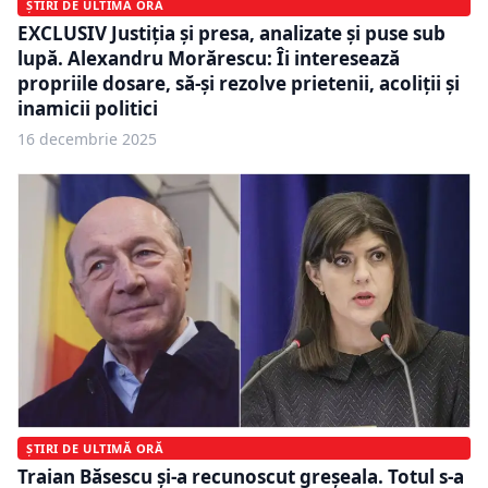
ȘTIRI DE ULTIMĂ ORĂ
EXCLUSIV Justiția și presa, analizate și puse sub
lupă. Alexandru Morărescu: Îi interesează
propriile dosare, să-și rezolve prietenii, acoliții și
inamicii politici
16 decembrie 2025
ȘTIRI DE ULTIMĂ ORĂ
Traian Băsescu și-a recunoscut greșeala. Totul s-a