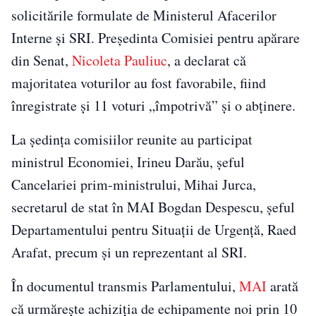
solicitările formulate de Ministerul Afacerilor
Interne și SRI. Președinta Comisiei pentru apărare
din Senat,
Nicoleta Pauliuc
, a declarat că
majoritatea voturilor au fost favorabile, fiind
înregistrate și 11 voturi „împotrivă” și o abținere.
La ședința comisiilor reunite au participat
ministrul Economiei,
Irineu Darău
, șeful
Cancelariei prim-ministrului,
Mihai Jurca
,
secretarul de stat în MAI
Bogdan Despescu
, șeful
Departamentului pentru Situații de Urgență,
Raed
Arafat
, precum și un reprezentant al SRI.
În documentul transmis Parlamentului,
MAI
arată
că urmărește achiziția de echipamente noi prin 10