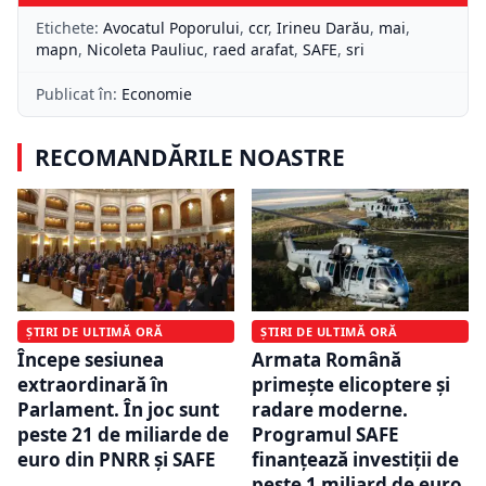
Etichete:
Avocatul Poporului
,
ccr
,
Irineu Darău
,
mai
,
mapn
,
Nicoleta Pauliuc
,
raed arafat
,
SAFE
,
sri
Publicat în:
Economie
RECOMANDĂRILE NOASTRE
ȘTIRI DE ULTIMĂ ORĂ
ȘTIRI DE ULTIMĂ ORĂ
Începe sesiunea
Armata Română
extraordinară în
primește elicoptere și
Parlament. În joc sunt
radare moderne.
peste 21 de miliarde de
Programul SAFE
euro din PNRR și SAFE
finanțează investiții de
peste 1 miliard de euro