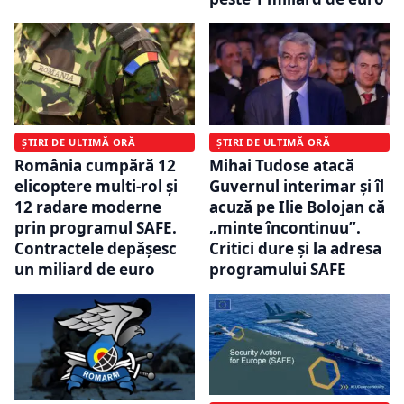
ȘTIRI DE ULTIMĂ ORĂ
ȘTIRI DE ULTIMĂ ORĂ
România cumpără 12
Mihai Tudose atacă
elicoptere multi-rol și
Guvernul interimar și îl
12 radare moderne
acuză pe Ilie Bolojan că
prin programul SAFE.
„minte încontinuu”.
Contractele depășesc
Critici dure și la adresa
un miliard de euro
programului SAFE