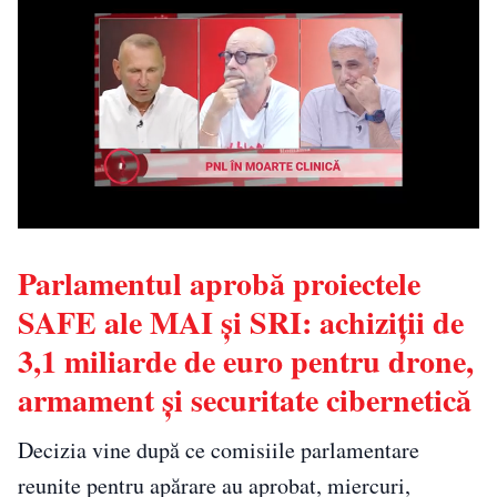
Parlamentul aprobă proiectele
SAFE ale MAI și SRI: achiziții de
3,1 miliarde de euro pentru drone,
armament și securitate cibernetică
Decizia vine după ce comisiile parlamentare
reunite pentru apărare au aprobat, miercuri,