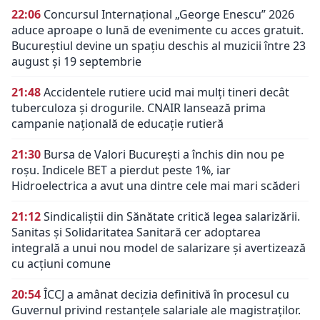
22:06
Concursul Internațional „George Enescu” 2026
aduce aproape o lună de evenimente cu acces gratuit.
Bucureștiul devine un spațiu deschis al muzicii între 23
august și 19 septembrie
21:48
Accidentele rutiere ucid mai mulți tineri decât
tuberculoza și drogurile. CNAIR lansează prima
campanie națională de educație rutieră
21:30
Bursa de Valori București a închis din nou pe
roșu. Indicele BET a pierdut peste 1%, iar
Hidroelectrica a avut una dintre cele mai mari scăderi
21:12
Sindicaliștii din Sănătate critică legea salarizării.
Sanitas și Solidaritatea Sanitară cer adoptarea
integrală a unui nou model de salarizare și avertizează
cu acțiuni comune
20:54
ÎCCJ a amânat decizia definitivă în procesul cu
Guvernul privind restanțele salariale ale magistraților.