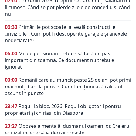
07:00
Concediu 2026. Dreptul pe care mulți salariați nu
îl cunosc. Când se pot pierde zilele de concediu și când
nu
06:30
Primăriile pot scoate la iveală construcțiile
„invizibile”! Cum pot fi descoperite garajele și anexele
nedeclarate?
06:00
Mii de pensionari trebuie să facă un pas
important din toamnă. Ce document nu trebuie
ignorat
00:00
Românii care au muncit peste 25 de ani pot primi
mai mulți bani la pensie. Cum funcționează calculul
ascuns în puncte
23:47
Reguli la bloc, 2026. Reguli obligatorii pentru
proprietari și chiriași din Diaspora
23:27
Oboseala mentală, dușmanul oamenilor. Creierul
epuizat începe să ia decizii proaste