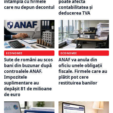
întâmplă cu firmele
poate afecta
care nu depun decontul
contabilitatea și
deducerea TVA
ECONOMIE
ECONOMIE
Sute de români au scos
ANAF va anula din
bani din buzunar după
oficiu unele obligații
controalele ANAF.
fiscale. Firmele care au
Impozitele
plătit pot cere
suplimentare au
restituirea banilor
depășit 81 de milioane
de euro