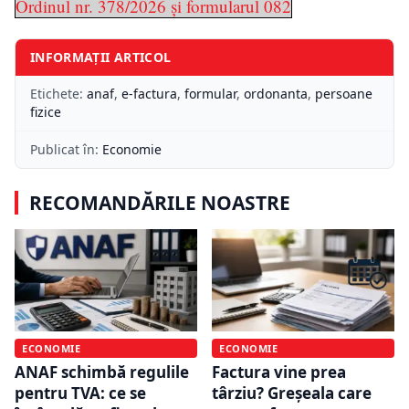
Ordinul nr. 378/2026 și formularul 082
INFORMAȚII ARTICOL
Etichete:
anaf
,
e-factura
,
formular
,
ordonanta
,
persoane
fizice
Publicat în:
Economie
RECOMANDĂRILE NOASTRE
ECONOMIE
ECONOMIE
ANAF schimbă regulile
Factura vine prea
pentru TVA: ce se
târziu? Greșeala care