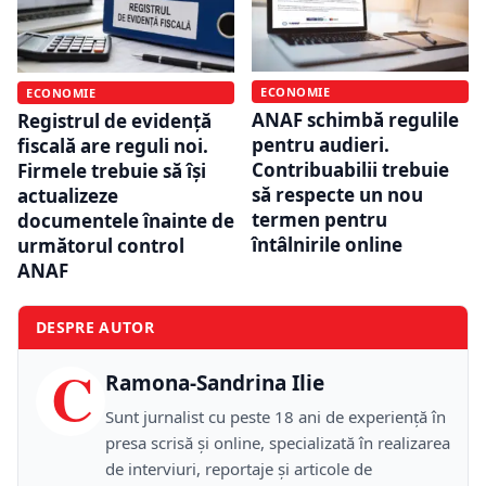
ECONOMIE
ECONOMIE
ANAF schimbă regulile
Registrul de evidență
pentru audieri.
fiscală are reguli noi.
Contribuabilii trebuie
Firmele trebuie să își
să respecte un nou
actualizeze
termen pentru
documentele înainte de
întâlnirile online
următorul control
ANAF
DESPRE AUTOR
C
Ramona-Sandrina Ilie
Sunt jurnalist cu peste 18 ani de experiență în
presa scrisă și online, specializată în realizarea
de interviuri, reportaje și articole de