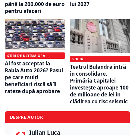
până la 200.000 de euro
lui 2027
pentru afaceri
ȘTIRI DE ULTIMĂ ORĂ
SOCIAL
Ai fost acceptat la
Teatrul Bulandra intră
Rabla Auto 2026? Pasul
în consolidare.
pe care mulți
Primăria Capitalei
beneficiari riscă să îl
investește aproape 100
rateze după aprobare
de milioane de lei în
clădirea cu risc seismic
DESPRE AUTOR
Iulian Luca