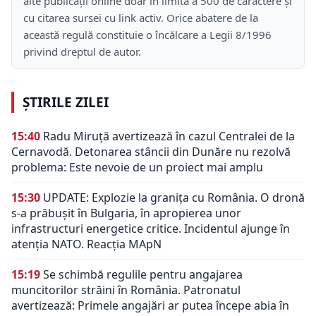
alte publicații online doar în limita a 500 de caractere și
cu citarea sursei cu link activ. Orice abatere de la
această regulă constituie o încălcare a Legii 8/1996
privind dreptul de autor.
ȘTIRILE ZILEI
15:40
Radu Miruță avertizează în cazul Centralei de la
Cernavodă. Detonarea stâncii din Dunăre nu rezolvă
problema: Este nevoie de un proiect mai amplu
15:30
UPDATE: Explozie la granița cu România. O dronă
s-a prăbușit în Bulgaria, în apropierea unor
infrastructuri energetice critice. Incidentul ajunge în
atenția NATO. Reacția MApN
15:19
Se schimbă regulile pentru angajarea
muncitorilor străini în România. Patronatul
avertizează: Primele angajări ar putea începe abia în