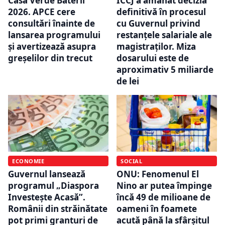
Casa Verde Baterii
ÎCCJ a amânat decizia
2026. APCE cere
definitivă în procesul
consultări înainte de
cu Guvernul privind
lansarea programului
restanțele salariale ale
și avertizează asupra
magistraților. Miza
greșelilor din trecut
dosarului este de
aproximativ 5 miliarde
de lei
ECONOMIE
SOCIAL
Guvernul lansează
ONU: Fenomenul El
programul „Diaspora
Nino ar putea împinge
Investește Acasă”.
încă 49 de milioane de
Românii din străinătate
oameni în foamete
pot primi granturi de
acută până la sfârșitul