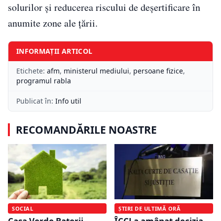
solurilor și reducerea riscului de deșertificare în
anumite zone ale țării.
INFORMAȚII ARTICOL
Etichete:
afm
,
ministerul mediului
,
persoane fizice
,
programul rabla
Publicat în:
Info util
RECOMANDĂRILE NOASTRE
SOCIAL
ȘTIRI DE ULTIMĂ ORĂ