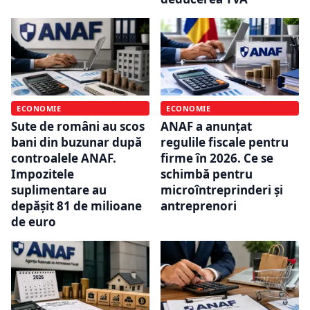
ECONOMIE
ECONOMIE
Sute de români au scos
ANAF a anunțat
bani din buzunar după
regulile fiscale pentru
controalele ANAF.
firme în 2026. Ce se
Impozitele
schimbă pentru
suplimentare au
microîntreprinderi și
depășit 81 de milioane
antreprenori
de euro