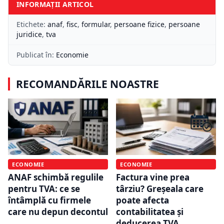
INFORMAȚII ARTICOL
Etichete:
anaf
,
fisc
,
formular
,
persoane fizice
,
persoane
juridice
,
tva
Publicat în:
Economie
RECOMANDĂRILE NOASTRE
ECONOMIE
ECONOMIE
ANAF schimbă regulile
Factura vine prea
pentru TVA: ce se
târziu? Greșeala care
întâmplă cu firmele
poate afecta
care nu depun decontul
contabilitatea și
deducerea TVA