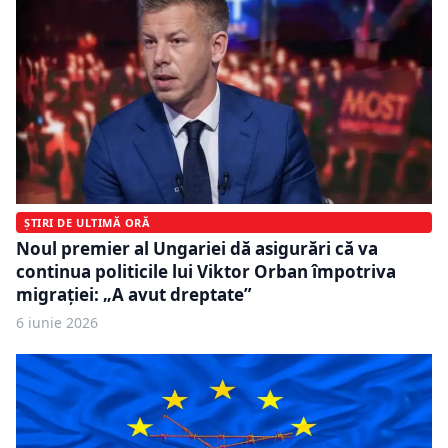
ȘTIRI DE ULTIMĂ ORĂ
Noul premier al Ungariei dă asigurări că va
continua politicile lui Viktor Orban împotriva
migrației: „A avut dreptate”
6 iunie 2026