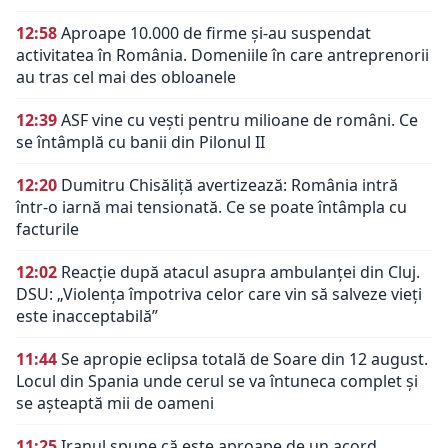
12:58
Aproape 10.000 de firme și-au suspendat
activitatea în România. Domeniile în care antreprenorii
au tras cel mai des obloanele
12:39
ASF vine cu vești pentru milioane de români. Ce
se întâmplă cu banii din Pilonul II
12:20
Dumitru Chisăliță avertizează: România intră
într-o iarnă mai tensionată. Ce se poate întâmpla cu
facturile
12:02
Reacție după atacul asupra ambulanței din Cluj.
DSU: „Violența împotriva celor care vin să salveze vieți
este inacceptabilă”
11:44
Se apropie eclipsa totală de Soare din 12 august.
Locul din Spania unde cerul se va întuneca complet și
se așteaptă mii de oameni
11:25
Iranul spune că este aproape de un acord