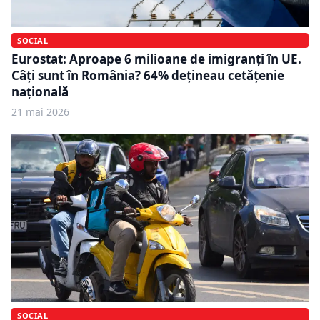
SOCIAL
Eurostat: Aproape 6 milioane de imigranţi în UE.
Câți sunt în România? 64% deţineau cetăţenie
naţională
21 mai 2026
SOCIAL