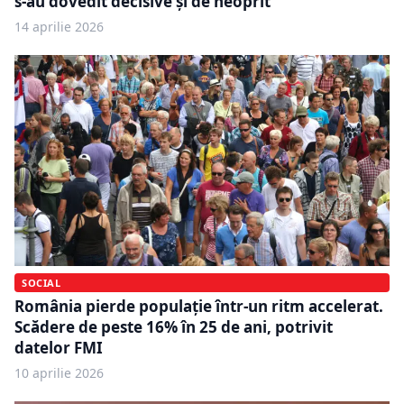
s-au dovedit decisive și de neoprit
14 aprilie 2026
SOCIAL
România pierde populație într-un ritm accelerat.
Scădere de peste 16% în 25 de ani, potrivit
datelor FMI
10 aprilie 2026