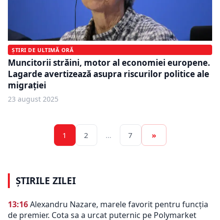
ȘTIRI DE ULTIMĂ ORĂ
Muncitorii străini, motor al economiei europene.
Lagarde avertizează asupra riscurilor politice ale
migrației
23 august 2025
1
2
…
7
»
ȘTIRILE ZILEI
13:16
Alexandru Nazare, marele favorit pentru funcția
de premier. Cota sa a urcat puternic pe Polymarket