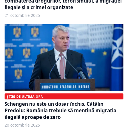
combaterea drogurilor, terorismului, a migrației
ilegale și a crimei organizate
21 octombrie 2025
ȘTIRI DE ULTIMĂ ORĂ
Schengen nu este un dosar închis. Cătălin
Predoiu: România trebuie să mențină migrația
ilegală aproape de zero
20 octombrie 2025