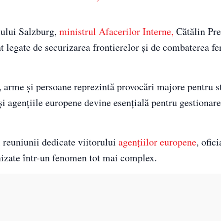
mului Salzburg,
ministrul Afacerilor Interne,
Cătălin Pre
nt legate de securizarea frontierelor și de combaterea 
ri, arme și persoane reprezintă provocări majore pentru s
 și agențiile europene devine esențială pentru gestionar
l reuniunii dedicate viitorului
agențiilor europene
, ofic
anizate într-un fenomen tot mai complex.