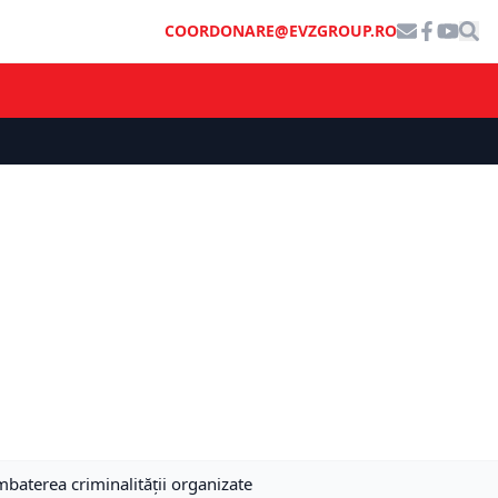
COORDONARE@EVZGROUP.RO
baterea criminalității organizate