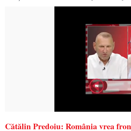
Cătălin Predoiu: România vrea front