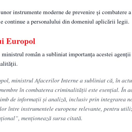
i unor instrumente moderne de prevenire și combatere a
le continue a personalului din domeniul aplicării legii.
ui Europol
 ministrul român a subliniat importanța acestei agenții
lității.
ol, ministrul Afacerilor Interne a subliniat că, în actu
r membre în combaterea criminalității este esențial. În a
mb de informații și analiză, inclusiv prin integrarea n
ilor între instrumentele europene relevante, pentru util
ațional”, menționează sursa citată.