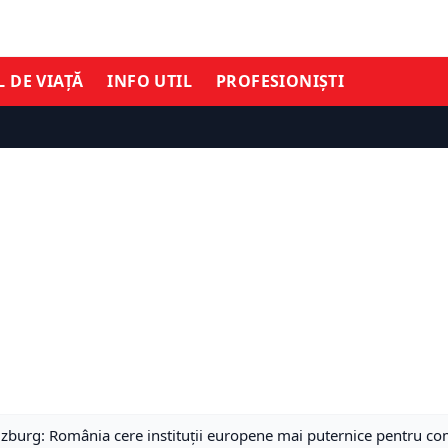
L DE VIAȚĂ
INFO UTIL
PROFESIONIȘTI
lzburg: România cere instituții europene mai puternice pentru com