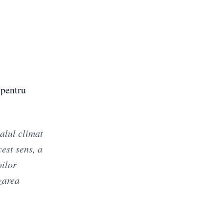
 pentru
alul climat
cest sens, a
oilor
izarea