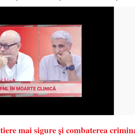
iere mai sigure și combaterea crimina