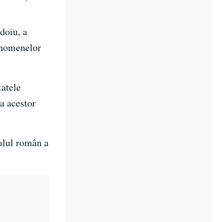
doiu, a
fenomenelor
tatele
ea acestor
ialul român a