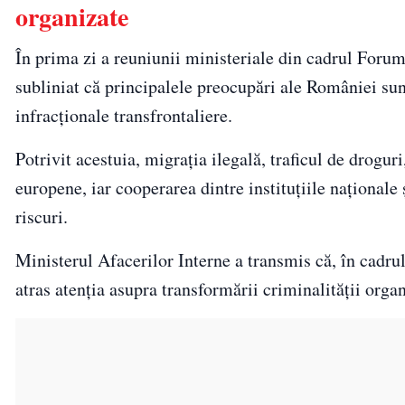
organizate
În prima zi a reuniunii ministeriale din cadrul Foru
subliniat că principalele preocupări ale României su
infracționale transfrontaliere.
Potrivit acestuia, migrația ilegală, traficul de drogu
europene, iar cooperarea dintre instituțiile naționale
riscuri.
Ministerul Afacerilor Interne a transmis că, în cadru
atras atenția asupra transformării criminalității org