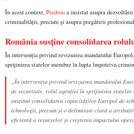
În acest context,
Predoiu
a insistat asupra dezvoltări
criminalității, precum și asupra pregătirii profesiona
România susține consolidarea rolul
În intervenția privind revizuirea mandatului Europol,
sprijinirea statelor membre în lupta împotriva crimina
„În intervenția privind revizuirea mandatului Europ
de securitate, rolul agenției în sprijinirea statelo
susținut consolidarea capacităților Europol de schi
tehnologii, precum și o delimitare clară a atribuți
eficientă a resurselor și creșterea impactului oper