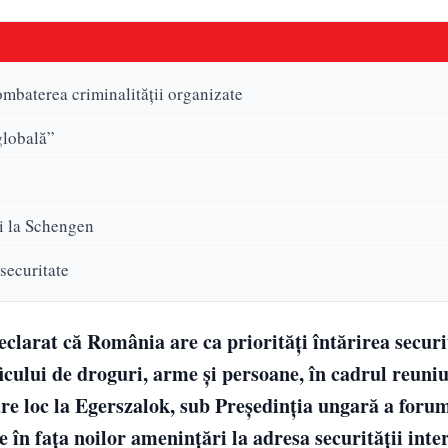
ombaterea criminalității organizate
globală”
i la Schengen
securitate
eclarat că România are ca priorități întărirea securi
ficului de droguri, arme și persoane, în cadrul reuniu
e loc la Egerszalok, sub Președinția ungară a forum
 în fața noilor amenințări la adresa securității inte