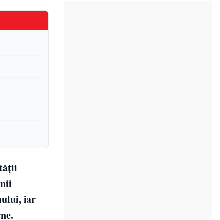
tății
nii
ului, iar
rne.