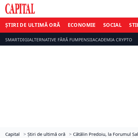
ȘTIRI DE ULTIMĂ ORĂ
ECONOMIE
SOCIAL
STI
SMARTDIGI
ALTERNATIVE FĂRĂ FUM
PENSII
ACADEMIA CRYPTO
Capital
>
Știri de ultimă oră
>
Cătălin Predoiu, la Forumul Sa