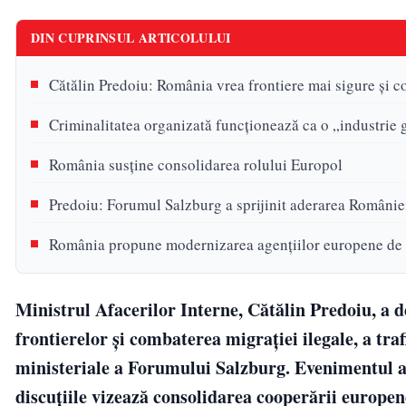
DIN CUPRINSUL ARTICOLULUI
Cătălin Predoiu: România vrea frontiere mai sigure și c
Criminalitatea organizată funcționează ca o „industrie 
România susține consolidarea rolului Europol
Predoiu: Forumul Salzburg a sprijinit aderarea Românie
România propune modernizarea agențiilor europene de 
Ministrul Afacerilor Interne, Cătălin Predoiu, a d
frontierelor și combaterea migrației ilegale, a tra
ministeriale a Forumului Salzburg. Evenimentul ar
discuțiile vizează consolidarea cooperării europene