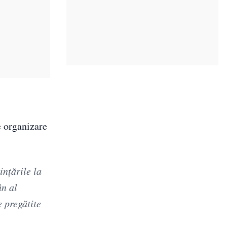
e organizare
ințările la
ân al
e pregătite