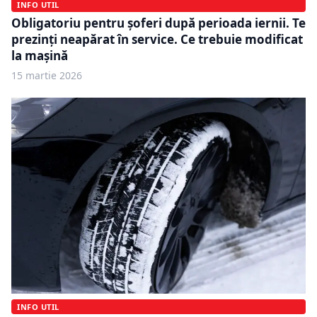
INFO UTIL
Obligatoriu pentru șoferi după perioada iernii. Te
prezinți neapărat în service. Ce trebuie modificat
la mașină
15 martie 2026
INFO UTIL