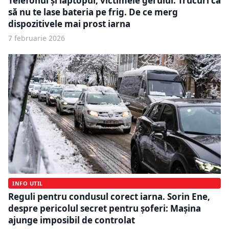
Telefonul și laptopul, victimele gerului. Trucuri ca
să nu te lase bateria pe frig. De ce merg
dispozitivele mai prost iarna
7 februarie 2026
INFO UTIL
Reguli pentru condusul corect iarna. Sorin Ene,
despre pericolul secret pentru șoferi: Mașina
ajunge imposibil de controlat