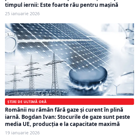
timpul iernii: Este foarte rău pentru mașină
25 ianuarie 2026
ȘTIRI DE ULTIMĂ ORĂ
Românii nu rămân fără gaze și curent în plină
iarnă. Bogdan Ivan: Stocurile de gaze sunt peste
media UE, producția e la capacitate maximă
19 ianuarie 2026