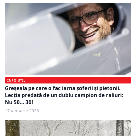
INFO UTIL
Greșeala pe care o fac iarna șoferii și pietonii.
Lecția predată de un dublu campion de raliuri:
Nu 50… 30!
17 ianuarie 2026