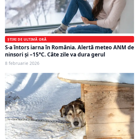
ȘTIRI DE ULTIMĂ ORĂ
S-a întors iarna în România. Alertă meteo ANM de
ninsori și –15°C. Câte zile va dura gerul
8 februarie 2026