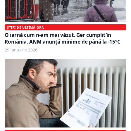
ȘTIRI DE ULTIMĂ ORĂ
O iarnă cum n-am mai văzut. Ger cumplit în
România. ANM anunță minime de până la -15°C
29 ianuarie 2026