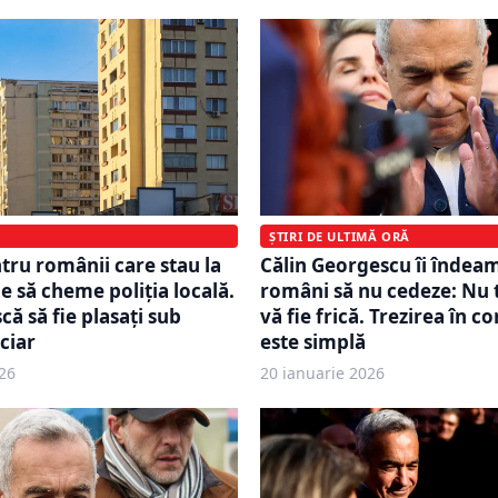
ȘTIRI DE ULTIMĂ ORĂ
ntru românii care stau la
Călin Georgescu îi îndea
e să cheme poliția locală.
români să nu cedeze: Nu 
scă să fie plasați sub
vă fie frică. Trezirea în co
ciar
este simplă
26
20 ianuarie 2026