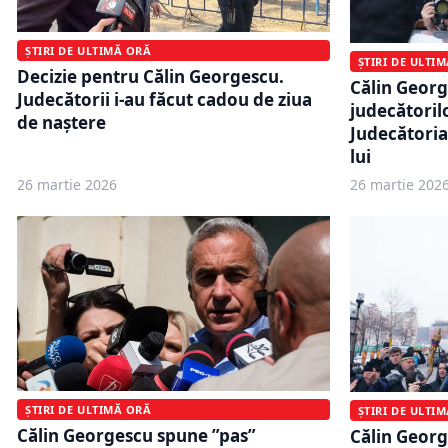
ȘTIRI DE ULTIMĂ ORĂ
ȘTIRI DE ULTI
Decizie pentru Călin Georgescu.
Călin Georg
Judecătorii i-au făcut cadou de ziua
judecătorilo
de naștere
Judecătoria
lui
26 martie 2026
26 martie 202
ȘTIRI DE ULTIMĂ ORĂ
ȘTIRI DE ULTI
Călin Georgescu spune ”pas”
Călin Geor