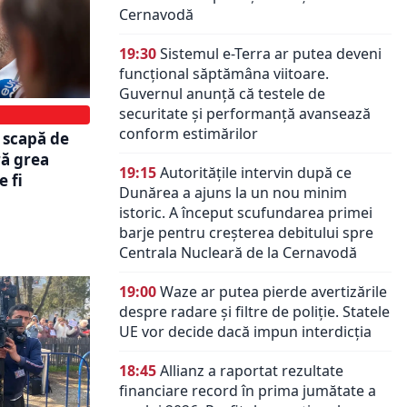
Cernavodă
19:30
Sistemul e-Terra ar putea deveni
funcțional săptămâna viitoare.
Guvernul anunță că testele de
securitate și performanță avansează
conform estimărilor
 scapă de
ră grea
19:15
Autoritățile intervin după ce
 fi
Dunărea a ajuns la un nou minim
istoric. A început scufundarea primei
barje pentru creșterea debitului spre
Centrala Nucleară de la Cernavodă
19:00
Waze ar putea pierde avertizările
despre radare și filtre de poliție. Statele
UE vor decide dacă impun interdicția
18:45
Allianz a raportat rezultate
financiare record în prima jumătate a