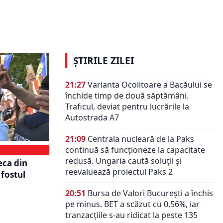
spins
Române, Mihai Savin, a fost pus sub
ucu. Edilul
control judiciar. Acuzații de fals
iciar
intelectual și complicitate
ȘTIRILE ZILEI
21:27
Varianta Ocolitoare a Bacăului se
închide timp de două săptămâni.
Traficul, deviat pentru lucrările la
Autostrada A7
21:09
Centrala nucleară de la Paks
continuă să funcționeze la capacitate
redusă. Ungaria caută soluții și
eca din
reevaluează proiectul Paks 2
 fostul
20:51
Bursa de Valori București a închis
pe minus. BET a scăzut cu 0,56%, iar
tranzacțiile s-au ridicat la peste 135