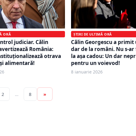
MĂ ORĂ
ȘTIRI DE ULTIMĂ ORĂ
trol judiciar. Călin
Călin Georgescu a primit
avertizează România:
dar de la români. Nu s-ar 
stituționalizează otrava
la așa cadou: Un dar nepr
i alimentară!
pentru un voievod!
26
8 ianuarie 2026
2
…
8
»