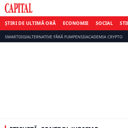
ȘTIRI DE ULTIMĂ ORĂ
ECONOMIE
SOCIAL
STI
SMARTDIGI
ALTERNATIVE FĂRĂ FUM
PENSII
ACADEMIA CRYPTO
ȘTIRI DE UL
ȘTIRI DE ULTIMĂ ORĂ
Viorel Paș