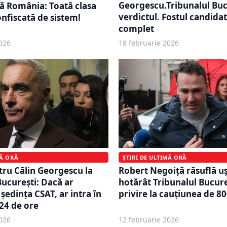
Georgescu.Tribunalul Buc
ă România: Toată clasa
verdictul. Fostul candidat
onfiscată de sistem!
complet
026
18 februarie 2026
ȘTIRI DE ULTIMĂ ORĂ
MĂ ORĂ
Robert Negoiță răsuflă uș
tru Călin Georgescu la
hotărât Tribunalul Bucure
București: Dacă ar
privire la cauțiunea de 80
şedinţa CSAT, ar intra în
 24 de ore
026
12 februarie 2026