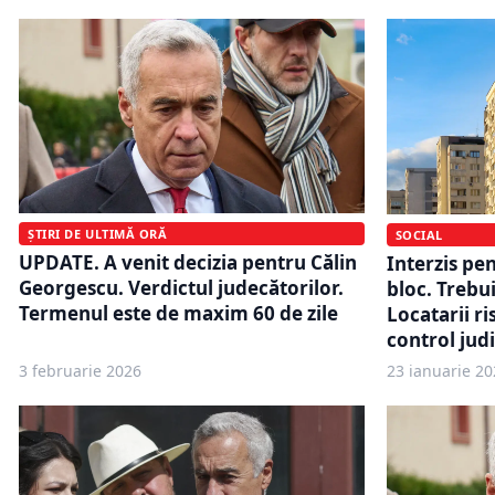
ȘTIRI DE ULTIMĂ ORĂ
SOCIAL
UPDATE. A venit decizia pentru Călin
Interzis pe
Georgescu. Verdictul judecătorilor.
bloc. Trebui
Termenul este de maxim 60 de zile
Locatarii ri
control judi
3 februarie 2026
23 ianuarie 20