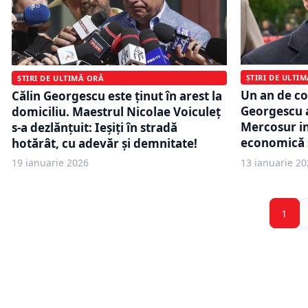
ȘTIRI DE ULTI
ȘTIRI DE ULTIMĂ ORĂ
Un an de con
Călin Georgescu este ținut în arest la
Georgescu 
domiciliu. Maestrul Nicolae Voiculeț
Mercosur in
s-a dezlănțuit: Ieșiți în stradă
economică ș
hotărât, cu adevăr și demnitate!
19 ianuarie 2026
13 ianuarie 20
1