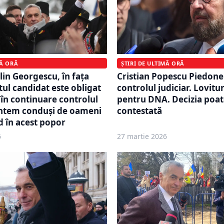
MĂ ORĂ
ȘTIRI DE ULTIMĂ ORĂ
in Georgescu, în fața
Cristian Popescu Piedone
stul candidat este obligat
controlul judiciar. Lovitu
 în continuare controlul
pentru DNA. Decizia poate
untem conduși de oameni
contestată
d în acest popor
6
27 martie 2026