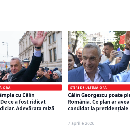
 București dispune
Tribunalul București a re
sub control judiciar în
contestația lui Ciprian Ci
lelor din Bihor
rămâne sub controlul jud
ȘTIRI DE ULTIMĂ ORĂ
MĂ ORĂ
Călin Georgescu poate pl
tâmpla cu Călin
România. Ce plan ar avea
De ce a fost ridicat
candidat la prezidențiale
udiciar. Adevărata miză
7 aprilie 2026