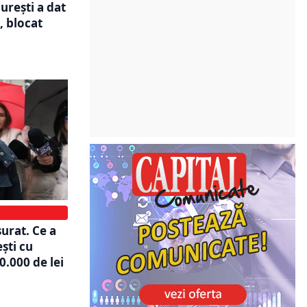
urești a dat
, blocat
urat. Ce a
ști cu
0.000 de lei