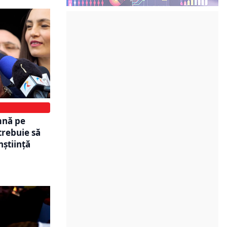
mnă pe
trebuie să
nștiință