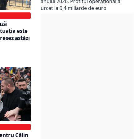
anului 2026. Profitul operațional a
urcat la 9,4 miliarde de euro
ază
tuația este
resez astăzi
pentru Călin