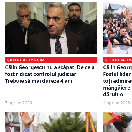
ȘTIRI DE ULTI
ȘTIRI DE ULTIMĂ ORĂ
Călin George
Călin Georgescu nu a scăpat. De ce a
Fostul lider
fost ridicat controlul judiciar:
toți admirat
Trebuie să mai dureze 4 ani
mângâiere 
dăruit-o
7 aprilie 2026
4 aprilie 2026