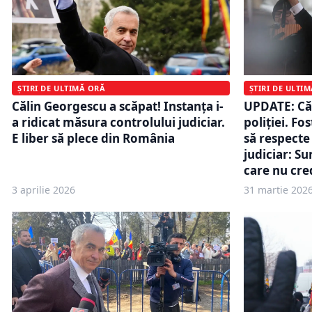
ȘTIRI DE ULTIMĂ ORĂ
ȘTIRI DE ULTI
Călin Georgescu a scăpat! Instanța i-
UPDATE: Căl
a ridicat măsura controlului judiciar.
poliției. Fo
E liber să plece din România
să respecte
judiciar: S
care nu cre
3 aprilie 2026
31 martie 202