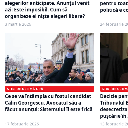
alegerilor anticipate. Anunțul venit
pentru toat
azi: Este imposibil. Cum să
politică e c
organizeze ei niște alegeri libere?
3 martie 2026
24 februarie 2
ȘTIRI DE ULTIMĂ ORĂ
ȘTIRI DE ULTI
Ce se va întâmpla cu fostul candidat
Decizie pen
Călin Georgescu. Avocatul său a
Tribunalul 
făcut anunțul: Sistemului îi este frică
desecretiza 
puşcărie în
17 februarie 2026
13 februarie 2