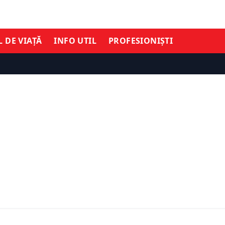
L DE VIAȚĂ
INFO UTIL
PROFESIONIȘTI
TIMĂ ORĂ
ȘTIRI DE ULTIMĂ ORĂ
ca scapă de arest.