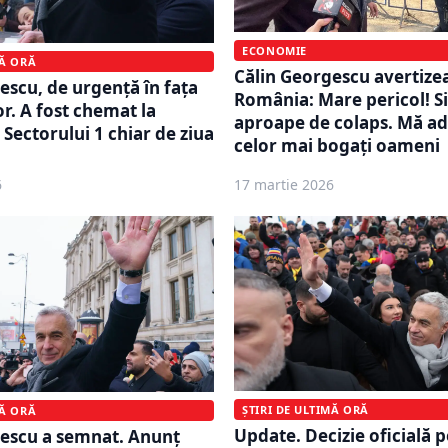
ECONOMIE
MĂ ORĂ
Călin Georgescu avertize
escu, de urgență în fața
România: Mare pericol! Si
r. A fost chemat la
aproape de colaps. Mă ad
 Sectorului 1 chiar de ziua
celor mai bogați oameni
6
17 martie 2026
ȘTIRI DE ULTIMĂ ORĂ
MĂ ORĂ
Update. Decizie oficială 
gescu a semnat. Anunț