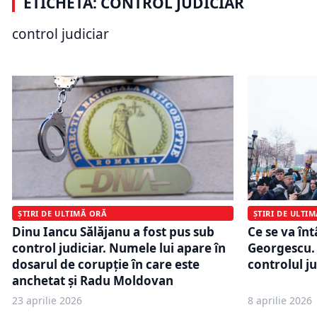
ETICHETĂ: CONTROL JUDICIAR
De ce au fost plasați sub control
Tribunalul
judiciar membrii grupului Pașca?
cercetarea 
control judiciar
Motivarea instanței
dosarul azi
ȘTIRI DE ULTIMĂ ORĂ
ȘTIRI DE ULTI
Dinu Iancu Sălăjanu a fost pus sub
Ce se va în
control judiciar. Numele lui apare în
Georgescu. 
dosarul de corupţie în care este
controlul j
anchetat şi Radu Moldovan
23 aprilie 2026
8 aprilie 2026