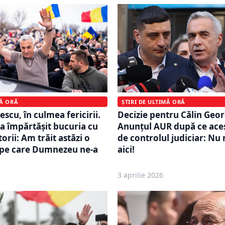
MĂ ORĂ
ȘTIRI DE ULTIMĂ ORĂ
scu, în culmea fericirii.
Decizie pentru Călin Geo
 a împărtășit bucuria cu
Anunțul AUR după ce aces
orii: Am trăit astăzi o
de controlul judiciar: Nu
pe care Dumnezeu ne-a
aici!
3 aprilie 2026