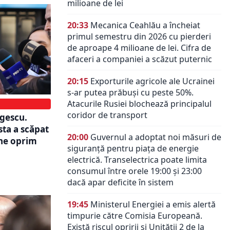
milioane de lei
20:33
Mecanica Ceahlău a încheiat
primul semestru din 2026 cu pierderi
de aproape 4 milioane de lei. Cifra de
afaceri a companiei a scăzut puternic
20:15
Exporturile agricole ale Ucrainei
s-ar putea prăbuși cu peste 50%.
Atacurile Rusiei blochează principalul
coridor de transport
rgescu.
ta a scăpat
20:00
Guvernul a adoptat noi măsuri de
 ne oprim
siguranță pentru piața de energie
electrică. Transelectrica poate limita
consumul între orele 19:00 și 23:00
dacă apar deficite în sistem
19:45
Ministerul Energiei a emis alertă
timpurie către Comisia Europeană.
Există riscul opririi și Unității 2 de la