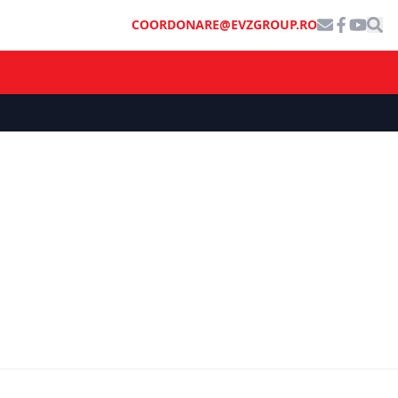
COORDONARE@EVZGROUP.RO
ȘTIRI DE ULTIMĂ ORĂ
UPDATE: Șeful Autorității Vamale