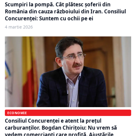
Scumpiri la pompă. Cât plătesc șoferii din
România din cauza războiului din Iran. Consiliul
Concurenței: Suntem cu ochii pe ei
4 martie 2026
ECONOMIE
Consiliul Concurenței e atent la prețul
carburanților. Bogdan Chirițoiu: Nu vrem să
vedem comercianți care profită. Ajustările,