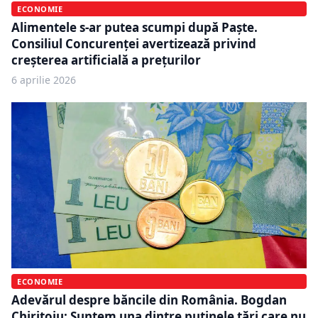
ECONOMIE
Alimentele s-ar putea scumpi după Paște.
Consiliul Concurenței avertizează privind
creșterea artificială a prețurilor
6 aprilie 2026
ECONOMIE
Adevărul despre băncile din România. Bogdan
Chirițoiu: Suntem una dintre puţinele ţări care nu