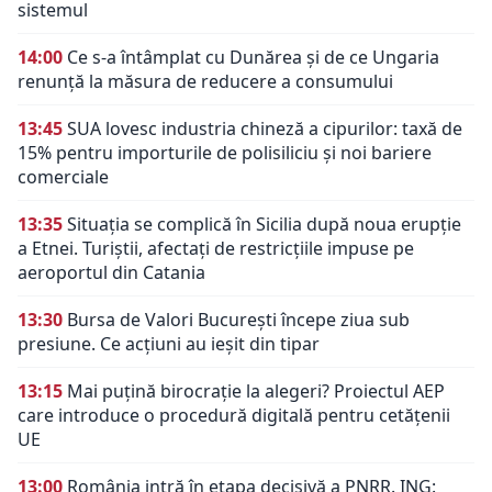
sistemul
14:00
Ce s-a întâmplat cu Dunărea și de ce Ungaria
renunță la măsura de reducere a consumului
13:45
SUA lovesc industria chineză a cipurilor: taxă de
15% pentru importurile de polisiliciu și noi bariere
comerciale
13:35
Situația se complică în Sicilia după noua erupție
a Etnei. Turiștii, afectați de restricțiile impuse pe
aeroportul din Catania
13:30
Bursa de Valori București începe ziua sub
presiune. Ce acțiuni au ieșit din tipar
13:15
Mai puțină birocrație la alegeri? Proiectul AEP
care introduce o procedură digitală pentru cetățenii
UE
13:00
România intră în etapa decisivă a PNRR. ING: