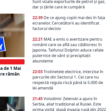
Sunt vizate exporturile de petrol și gaz,
dar și țările care le cumpără
22:39
De ce ajung copiii mai des în fața
ecranelor. Cercetătorii au identificat
factorul decisiv
22:21
MAE a emis o avertizare pentru
românii care se află sau călătoresc în
Japonia. Taifunul Dolphin aduce rafale
puternice de vânt și precipitații
abundente
a de 1 Mai
22:03
Trotinetele electrice, interzise în
care rămân
parcurile din Sectorul 1. Cei care nu
respectă regula riscă până la 5.000 de
lei amendă
21:45
Volodimir Zelenski a ajuns în
Serbia, aliat tradiţional al Rusiei. Este
prima vizită după invazia rusă din 2022