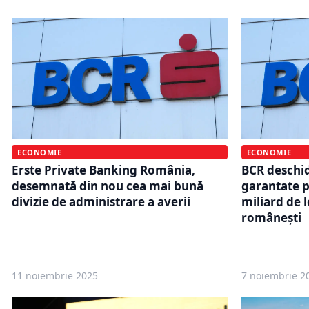
ECONOMIE
ECONOMIE
Erste Private Banking România,
BCR deschid
desemnată din nou cea mai bună
garantate p
divizie de administrare a averii
miliard de 
românești
11 noiembrie 2025
7 noiembrie 2