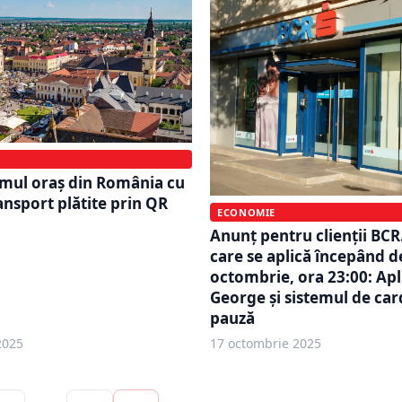
imul oraș din România cu
ansport plătite prin QR
ECONOMIE
Anunț pentru clienții BC
care se aplică începând de
octombrie, ora 23:00: Apl
George și sistemul de car
pauză
2025
17 octombrie 2025