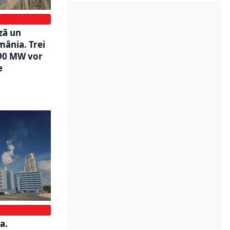
ză un
mânia. Trei
190 MW vor
e
a.