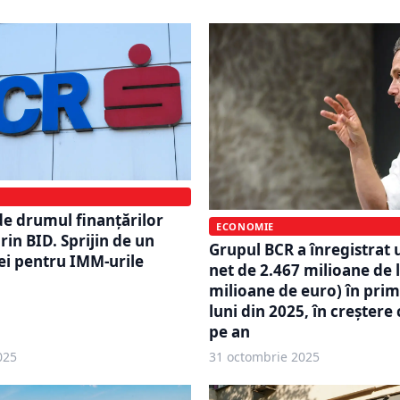
e drumul finanțărilor
ECONOMIE
rin BID. Sprijin de un
Grupul BCR a înregistrat 
lei pentru IMM-urile
net de 2.467 milioane de l
milioane de euro) în pri
luni din 2025, în creștere
pe an
025
31 octombrie 2025