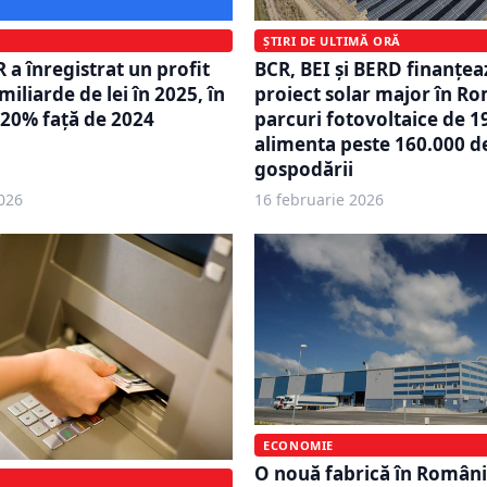
ȘTIRI DE ULTIMĂ ORĂ
BCR, BEI și BERD finanțea
 a înregistrat un profit
proiect solar major în Ro
miliarde de lei în 2025, în
parcuri fotovoltaice de 
 20% față de 2024
alimenta peste 160.000 d
gospodării
026
16 februarie 2026
ECONOMIE
O nouă fabrică în Români