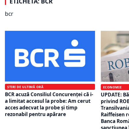
ETICHETĂ: BCR
Avertisment pentru cursul valutar.
București 
BNR poate interveni chiar dacă
miliard de 
bcr
inflația încetinește
în mai puț
ȘTIRI DE ULTIMĂ ORĂ
ECONOMIE
BCR acuză Consiliul Concurenței că i-
UPDATE: Băn
a limitat accesul la probe: Am cerut
privind ROB
acces adecvat la probe și timp
Transilvani
rezonabil pentru apărare
Raiffeisen r
Banca Româ
sancțiunea 