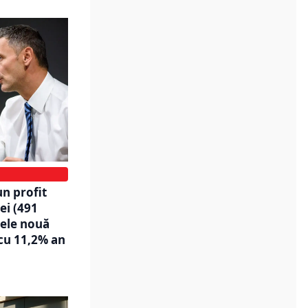
un profit
ei (491
mele nouă
 cu 11,2% an