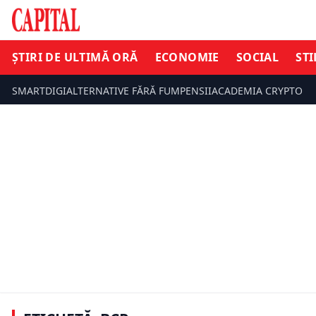
ȘTIRI DE ULTIMĂ ORĂ
ECONOMIE
SOCIAL
STI
SMARTDIGI
ALTERNATIVE FĂRĂ FUM
PENSII
ACADEMIA CRYPTO
ECONOMIE
ECONOMIE
BCR listeaz