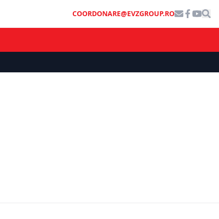
COORDONARE@EVZGROUP.RO
atrage o