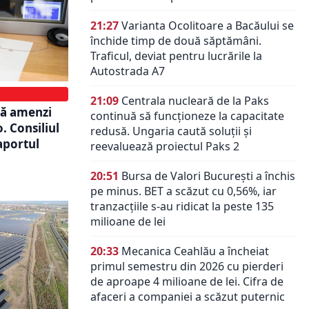
21:27
Varianta Ocolitoare a Bacăului se
închide timp de două săptămâni.
Traficul, deviat pentru lucrările la
Autostrada A7
21:09
Centrala nucleară de la Paks
că amenzi
continuă să funcționeze la capacitate
. Consiliul
redusă. Ungaria caută soluții și
aportul
reevaluează proiectul Paks 2
20:51
Bursa de Valori București a închis
pe minus. BET a scăzut cu 0,56%, iar
tranzacțiile s-au ridicat la peste 135
milioane de lei
20:33
Mecanica Ceahlău a încheiat
primul semestru din 2026 cu pierderi
de aproape 4 milioane de lei. Cifra de
afaceri a companiei a scăzut puternic