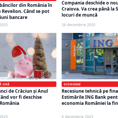
Compania deschide o nouă
băncilor din România în
Craiova. Va crea până la 
 Revelion. Când se pot
locuri de muncă
iuni bancare
2025
26 decembrie 2025
MĂ ORĂ
ECONOMIE
ci de Crăciun și Anul
Recesiune tehnică pe fina
ând vor fi deschise
Estimările ING Bank pent
n România
economia României la fin
2025
6 decembrie 2025