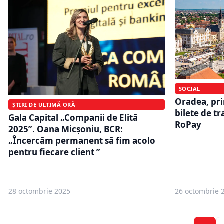
SOCIAL
Oradea, pr
ȘTIRI DE ULTIMĂ ORĂ
bilete de tr
Gala Capital „Companii de Elită
RoPay
2025”. Oana Micșoniu, BCR:
„Încercăm permanent să fim acolo
pentru fiecare client ”
28 octombrie 2025
26 octombrie 