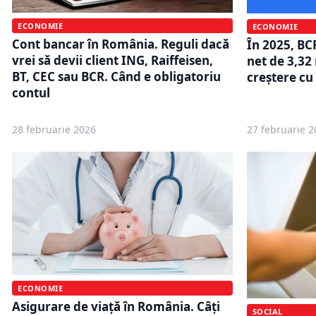
ECONOMIE
ECONOMIE
Cont bancar în România. Reguli dacă
În 2025, BCR
vrei să devii client ING, Raiffeisen,
net de 3,32 
BT, CEC sau BCR. Când e obligatoriu
creștere cu
contul
28 februarie 2026
27 februarie 2
ECONOMIE
Asigurare de viață în România. Câți
SOCIAL