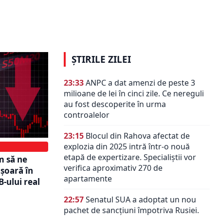
ECONOMIE
e de euro.
iția cu 151
BCR atrage 1 miliard de lei printr-o
nouă emisiune de obligațiuni
ȘTIRILE ZILEI
23:33
ANPC a dat amenzi de peste 3
milioane de lei în cinci zile. Ce nereguli
au fost descoperite în urma
controalelor
23:15
Blocul din Rahova afectat de
explozia din 2025 intră într-o nouă
etapă de expertizare. Specialiștii vor
m să ne
verifica aproximativ 270 de
șoară în
apartamente
B-ului real
22:57
Senatul SUA a adoptat un nou
pachet de sancțiuni împotriva Rusiei.