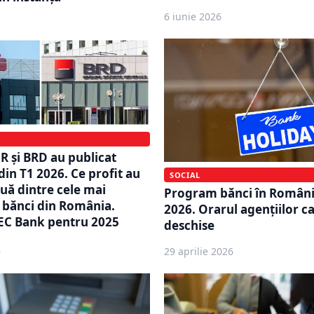
6 iunie 2026
 și BRD au publicat
din T1 2026. Ce profit au
SOCIAL
uă dintre cele mai
Program bănci în Români
 bănci din România.
2026. Orarul agențiilor 
EC Bank pentru 2025
deschise
6
29 aprilie 2026