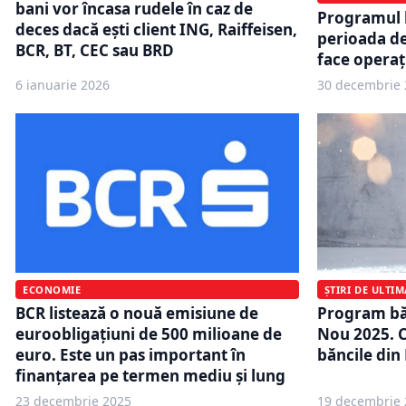
bani vor încasa rudele în caz de
Programul 
deces dacă ești client ING, Raiffeisen,
perioada de
BCR, BT, CEC sau BRD
face operaț
6 ianuarie 2026
30 decembrie 
ECONOMIE
ȘTIRI DE ULTI
BCR listează o nouă emisiune de
Program băn
euroobligațiuni de 500 milioane de
Nou 2025. C
euro. Este un pas important în
băncile di
finanțarea pe termen mediu și lung
23 decembrie 2025
19 decembrie 