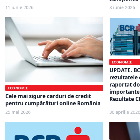
11 iunie 2026
8 iunie 2026
ECONOMIE
UPDATE. BCR
rezultatele 
raportat do
ECONOMIE
importante
Cele mai sigure carduri de credit
Rezultate C
pentru cumpărături online România
25 mai 2026
30 aprilie 202