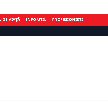
L DE VIAȚĂ
INFO UTIL
PROFESIONIȘTI
ECONOMIE
ă la Bursa de Valori
Parcul eolian Peștera II 