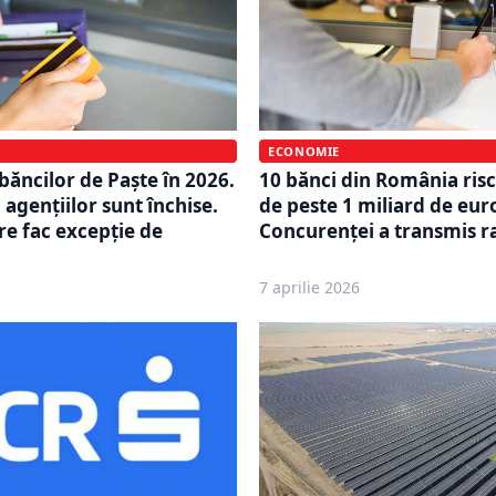
ECONOMIE
ăncilor de Paște în 2026.
10 bănci din România ris
agențiilor sunt închise.
de peste 1 miliard de euro
re fac excepție de
Concurenței a transmis r
7 aprilie 2026