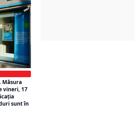
R. Măsura
 vineri, 17
icația
duri sunt în