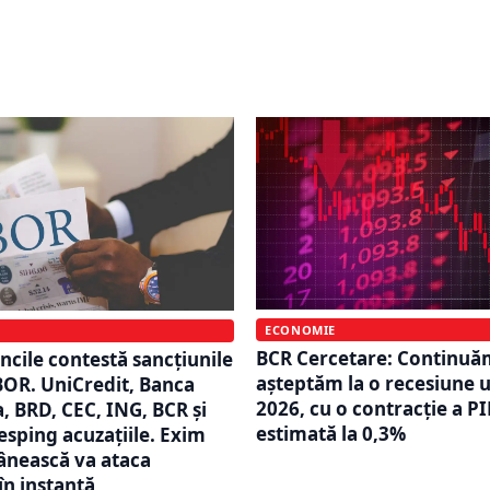
obligațiuni de peste un
finanțare de 510 milioan
lei. Oferta a fost închisă
BCR și Erste susțin invest
in de 24 de ore
de milioane de euro
ECONOMIE
BCR Cercetare: Continuă
cile contestă sancțiunile
așteptăm la o recesiune u
OR. UniCredit, Banca
2026, cu o contracție a PI
a, BRD, CEC, ING, BCR și
estimată la 0,3%
esping acuzațiile. Exim
nească va ataca
în instanță