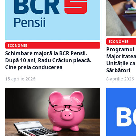
ECONOMIE
ECONOMIE
Programul b
Schimbare majoră la BCR Pensii.
Majoritatea 
După 10 ani, Radu Crăciun pleacă.
Unitățile ca
Cine preia conducerea
Sărbători
15 aprilie 2026
8 aprilie 2026