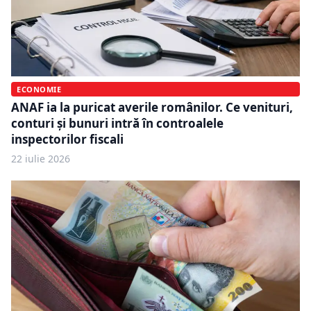
ECONOMIE
ANAF ia la puricat averile românilor. Ce venituri,
conturi și bunuri intră în controalele
inspectorilor fiscali
22 iulie 2026