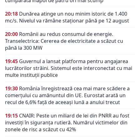
cumpărată înapoi de patru ori mai scump
20:18
Dunărea atinge un nou minim istoric de 1.400
mc/s. Nivelul va rămâne staționar până pe 12 august
20:00
Românii au redus consumul de energie.
Transelectrica: Cererea de electricitate a scăzut cu
până la 300 MW
19:45
Guvernul a lansat platforma pentru angajarea
lucrătorilor străini. Sistemul este interconectat cu mai
multe instituții publice
19:30
România înregistrează cea mai mare scădere a
comerțului cu amănuntul din UE. Eurostat arată un
recul de 6,6% față de aceeași lună a anului trecut
19:15
CNAIR: Peste un miliard de lei din PNRR au fost
investiți în siguranța rutieră. Numărul victimelor din
zonele de risc a scăzut cu 42%