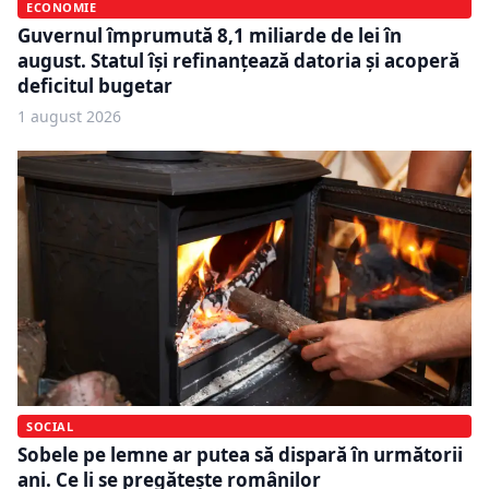
ECONOMIE
Guvernul împrumută 8,1 miliarde de lei în
august. Statul își refinanțează datoria și acoperă
deficitul bugetar
1 august 2026
SOCIAL
Sobele pe lemne ar putea să dispară în următorii
ani. Ce li se pregătește românilor