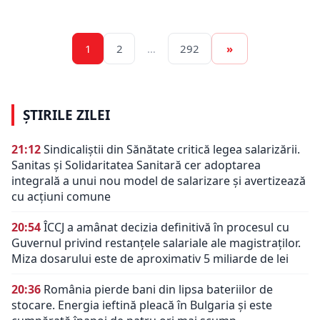
1
2
…
292
»
ȘTIRILE ZILEI
21:12
Sindicaliștii din Sănătate critică legea salarizării.
Sanitas și Solidaritatea Sanitară cer adoptarea
integrală a unui nou model de salarizare și avertizează
cu acțiuni comune
20:54
ÎCCJ a amânat decizia definitivă în procesul cu
Guvernul privind restanțele salariale ale magistraților.
Miza dosarului este de aproximativ 5 miliarde de lei
20:36
România pierde bani din lipsa bateriilor de
stocare. Energia ieftină pleacă în Bulgaria și este