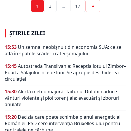
1
2
…
17
»
ȘTIRILE ZILEI
15:53
Un semnal neobișnuit din economia SUA: ce se
află în spatele scăderii ratei șomajului
15:45
Autostrada Transilvania: Recepția lotului Zimbor–
Poarta Sălajului începe luni. Se apropie deschiderea
circulației
15:30
Alertă meteo majoră! Taifunul Dolphin aduce
vânturi violente și ploi torențiale: evacuări și zboruri
anulate
15:20
Decizia care poate schimba planul energetic al
României. PSD cere intervenția Bruxelles-ului pentru
centralele pe cărbune