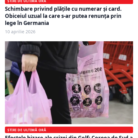
ȘTIRI DE ULTIMĂ ORĂ
Schimbare privind plățile cu numerar și card.
Obiceiul uzual la care s-ar putea renunța prin
lege în Germania
10 aprilie 2026
ȘTIRI DE ULTIMĂ ORĂ
Efectele bizare ale crizei din Golf: Coreea de Sud a