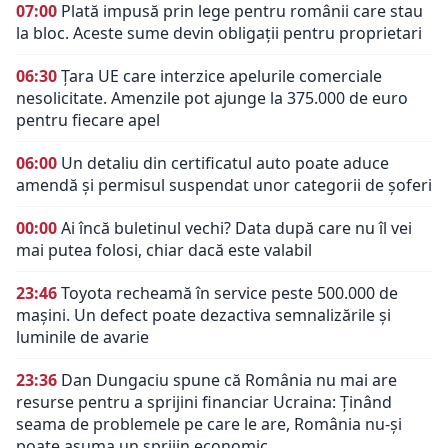
07:00
Plată impusă prin lege pentru românii care stau
la bloc. Aceste sume devin obligații pentru proprietari
06:30
Țara UE care interzice apelurile comerciale
nesolicitate. Amenzile pot ajunge la 375.000 de euro
pentru fiecare apel
06:00
Un detaliu din certificatul auto poate aduce
amendă și permisul suspendat unor categorii de șoferi
00:00
Ai încă buletinul vechi? Data după care nu îl vei
mai putea folosi, chiar dacă este valabil
23:46
Toyota recheamă în service peste 500.000 de
mașini. Un defect poate dezactiva semnalizările și
luminile de avarie
23:36
Dan Dungaciu spune că România nu mai are
resurse pentru a sprijini financiar Ucraina: Ținând
seama de problemele pe care le are, România nu-și
poate asuma un sprijin economic