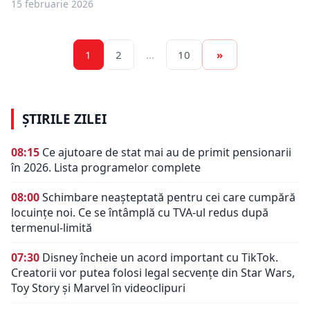
15 februarie 2026
1
2
…
10
»
ȘTIRILE ZILEI
08:15
Ce ajutoare de stat mai au de primit pensionarii
în 2026. Lista programelor complete
08:00
Schimbare neașteptată pentru cei care cumpără
locuințe noi. Ce se întâmplă cu TVA-ul redus după
termenul-limită
07:30
Disney încheie un acord important cu TikTok.
Creatorii vor putea folosi legal secvențe din Star Wars,
Toy Story și Marvel în videoclipuri