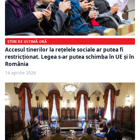
ȘTIRI DE ULTIMĂ ORĂ
Accesul tinerilor la rețelele sociale ar putea fi
restricționat. Legea s-ar putea schimba în UE și în
România
14 aprilie 2026