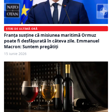
ȘTIRI DE ULTIMĂ ORĂ
Franța susține că misiunea maritimă Ormuz
poate fi desfășurată în câteva zile. Emmanuel
Macron: Suntem pregătiți
15 iunie 2026