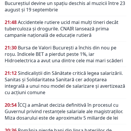
Bucureștiul devine un spațiu deschis al muzicii între 23
august și 19 septembrie
21:48
Accidentele rutiere ucid mai mulți tineri decât
tuberculoza și drogurile. CNAIR lansează prima
campanie națională de educație rutieră
21:30
Bursa de Valori București a închis din nou pe
roșu. Indicele BET a pierdut peste 1%, iar
Hidroelectrica a avut una dintre cele mai mari scăderi
21:12
Sindicaliștii din Sănătate critică legea salarizării.
Sanitas și Solidaritatea Sanitară cer adoptarea
integrală a unui nou model de salarizare și avertizează
cu acțiuni comune
20:54
ÎCCJ a amânat decizia definitivă în procesul cu
Guvernul privind restanțele salariale ale magistraților.
Miza dosarului este de aproximativ 5 miliarde de lei
20:36
România pierde bani din lipsa bateriilor de