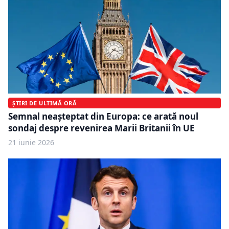
ȘTIRI DE ULTIMĂ ORĂ
Semnal neașteptat din Europa: ce arată noul
sondaj despre revenirea Marii Britanii în UE
21 iunie 2026