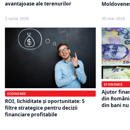
avantajoase ale terenurilor
Moldovene
3 iunie 2026
30 mai 2026
ECONOMIE
Ajutor finan
ECONOMIE
din România
ROI, lichiditate și oportunitate: 5
din bani nu
filtre strategice pentru decizii
financiare profitabile