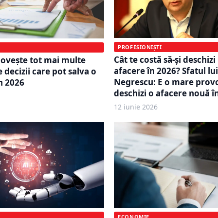
PROFESIONIȘTI
Cât te costă să-și deschizi
lovește tot mai multe
afacere în 2026? Sfatul lu
 decizii care pot salva o
Negrescu: E o mare prov
n 2026
deschizi o afacere nouă î
12 iunie 2026
ECONOMIE