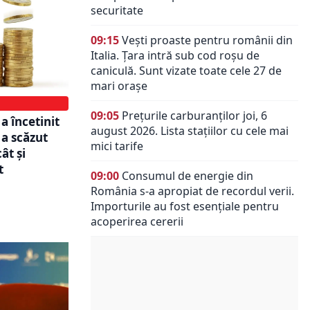
securitate
09:15
Vești proaste pentru românii din
Italia. Țara intră sub cod roșu de
caniculă. Sunt vizate toate cele 27 de
mari orașe
09:05
Prețurile carburanților joi, 6
a încetinit
august 2026. Lista stațiilor cu cele mai
i a scăzut
mici tarife
ât și
t
09:00
Consumul de energie din
România s-a apropiat de recordul verii.
Importurile au fost esențiale pentru
acoperirea cererii