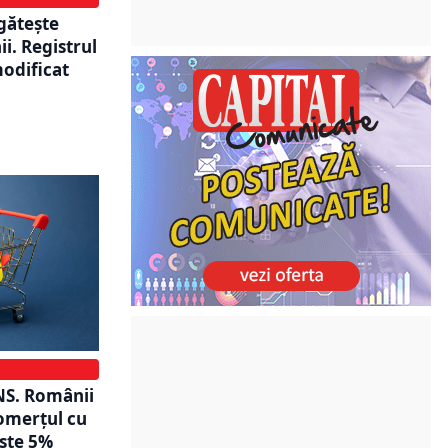
gătește
i. Registrul
modificat
NS. Românii
omerțul cu
ste 5%