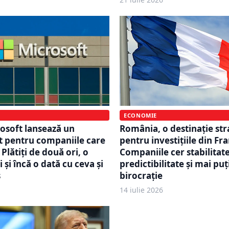
ECONOMIE
osoft lansează un
România, o destinație str
t pentru companiile care
pentru investițiile din Fra
 Plătiți de două ori, o
Companiile cer stabilitate
 și încă o dată cu ceva și
predictibilitate și mai pu
s
birocrație
14 iulie 2026