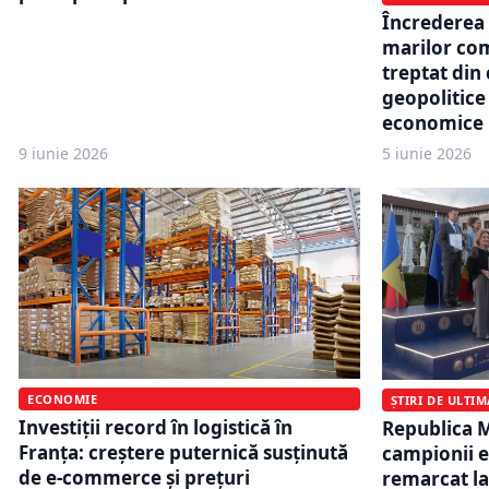
Încrederea 
marilor com
treptat din 
geopolitice 
economice 
9 iunie 2026
5 iunie 2026
ECONOMIE
ȘTIRI DE ULTI
Investiții record în logistică în
Republica M
Franța: creștere puternică susținută
campionii e
de e-commerce și prețuri
remarcat la