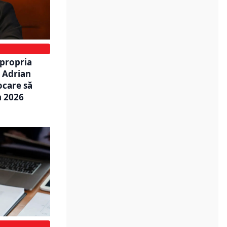
 propria
i Adrian
ocare să
n 2026