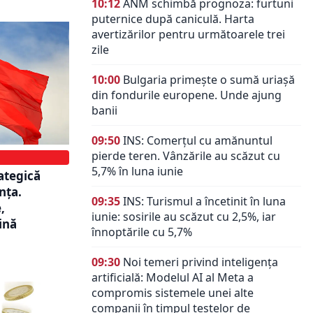
10:12
ANM schimbă prognoza: furtuni
puternice după caniculă. Harta
avertizărilor pentru următoarele trei
zile
10:00
Bulgaria primește o sumă uriașă
din fondurile europene. Unde ajung
banii
09:50
INS: Comerțul cu amănuntul
pierde teren. Vânzările au scăzut cu
5,7% în luna iunie
ategică
nța.
09:35
INS: Turismul a încetinit în luna
,
iunie: sosirile au scăzut cu 2,5%, iar
țină
înnoptările cu 5,7%
09:30
Noi temeri privind inteligența
artificială: Modelul AI al Meta a
compromis sistemele unei alte
companii în timpul testelor de