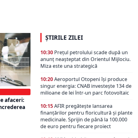
.
IMM-urile din România schimbă
nță
direcția. Tot mai multe companii
vor să cucerească piețele globale
ȘTIRILE ZILEI
10:30
Prețul petrolului scade după un
anunț neașteptat din Orientul Mijlociu.
Miza este una strategică
10:20
Aeroportul Otopeni își produce
singur energia: CNAB investește 134 de
milioane de lei într-un parc fotovoltaic
e afaceri:
10:15
AFIR pregătește lansarea
încrederea
finanțărilor pentru floricultură și plante
medicinale. Sprijin de până la 100.000
de euro pentru fiecare proiect