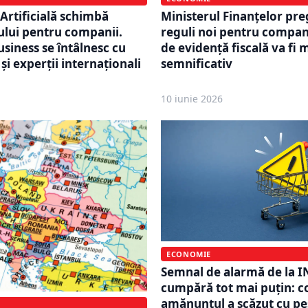
Ministerul Finanțelor pre
 Artificială schimbă
reguli noi pentru compani
cului pentru companii.
de evidență fiscală va fi 
usiness se întâlnesc cu
semnificativ
 și experții internaționali
i
10 iunie 2026
ECONOMIE
Semnal de alarmă de la I
cumpără tot mai puțin: c
amănuntul a scăzut cu pe