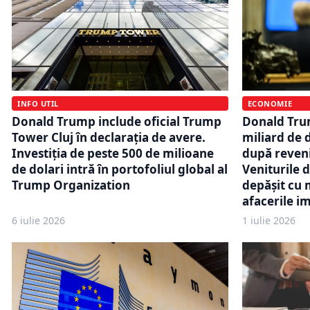
INFO UTIL
ECONOMIE
Donald Trump include oficial Trump
Donald Trum
Tower Cluj în declarația de avere.
miliard de 
Investiția de peste 500 de milioane
după reveni
de dolari intră în portofoliul global al
Veniturile d
Trump Organization
depășit cu 
afacerile i
6 iulie 2026
1 iulie 2026