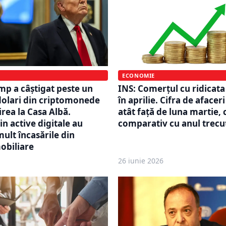
ECONOMIE
p a câștigat peste un
INS: Comerțul cu ridicata 
dolari din criptomonede
în aprilie. Cifra de afacer
rea la Casa Albă.
atât față de luna martie, c
in active digitale au
comparativ cu anul trecu
mult încasările din
mobiliare
26 iunie 2026