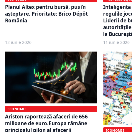
Planul Altex pentru bursă, pus în
Inteligența
așteptare. Prioritate: Brico Dépôt
regulile jo
România
Liderii de b
autoritățile
la Bucureșt
12 iunie 2026
11 iunie 2026
ECONOMIE
Ariston raportează afaceri de 656
milioane de euro.Europa rămâne
principalul pilon al afacerii
ECONOMIE