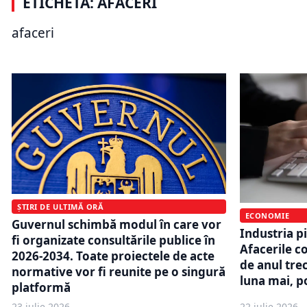
ETICHETĂ: AFACERI
România în 2026? Top 10 cele mai
și vulnerab
recenzate profiluri Google Business
dintre fir
afaceri
din România
cifra de af
ȘTIRI DE ULTIMĂ ORĂ
ECONOMIE
Guvernul schimbă modul în care vor
Industria p
fi organizate consultările publice în
Afacerile c
2026-2034. Toate proiectele de acte
de anul trec
normative vor fi reunite pe o singură
luna mai, po
platformă
23 iulie 2026
22 iulie 2026