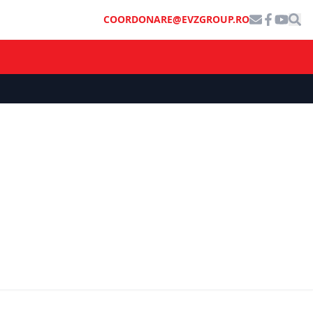
COORDONARE@EVZGROUP.RO
ECONOMIE
turarea