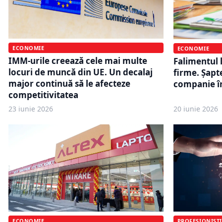
ECONOMIE
ECONOMIE
IMM-urile creează cele mai multe
Falimentul 
locuri de muncă din UE. Un decalaj
firme. Șapte
major continuă să le afecteze
companie î
competitivitatea
23 iunie 2026
20 iunie 2026
ECONOMIE
PROFESIONIȘTI