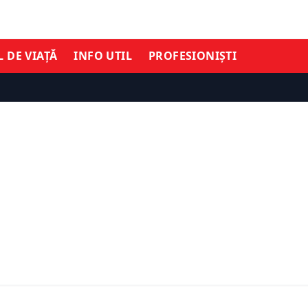
L DE VIAȚĂ
INFO UTIL
PROFESIONIȘTI
INFO UTIL
ntre afaceri inovatoare
Audi pregătește restruc