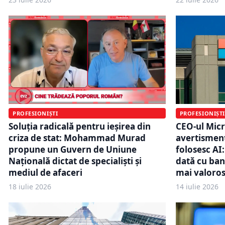
PROFESIONIȘTI
PROFESIONIȘTI
Soluția radicală pentru ieșirea din
CEO-ul Micr
criza de stat: Mohammad Murad
avertismen
propune un Guvern de Uniune
folosesc AI:
Națională dictat de specialiști și
dată cu bani
mediul de afaceri
mai valoro
18 iulie 2026
14 iulie 2026