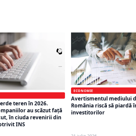
ilități sociale. Doar 9,3%
împreună cu Volkswagen
me produc un sfert din
Directorul financiar anu
aceri totală
schimbări major
ECONOMIE
Avertismentul mediului d
ierde teren în 2026.
România riscă să piardă 
ompaniilor au scăzut față
investitorilor
ut, în ciuda revenirii din
trivit INS
21 iulie 2026