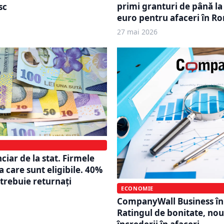
primi granturi de până la
sc
euro pentru afaceri în R
27 mai 2026
ciar de la stat. Firmele
 care sunt eligibile. 40%
 trebuie returnați
ECONOMIE
CompanyWall Business în
Ratingul de bonitate, nou