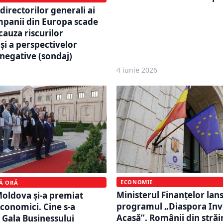
directorilor generali ai
panii din Europa scade
cauza riscurilor
și a perspectivelor
negative (sondaj)
4 iunie 2026
ECONOMIE
MĂ ORĂ
Ministerul Finanțelor lan
oldova și-a premiat
programul „Diaspora Inv
conomici. Cine s-a
Acasă”. Românii din străi
 Gala Businessului