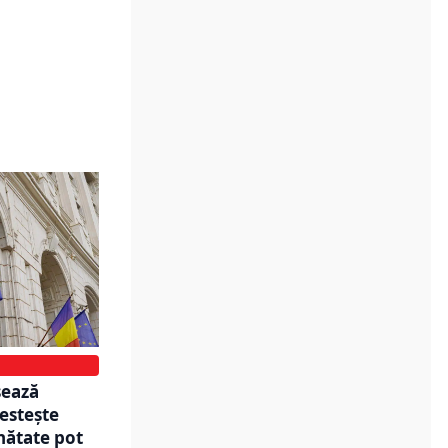
sează
estește
nătate pot