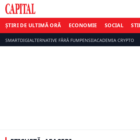
ȘTIRI DE ULTIMĂ ORĂ
ECONOMIE
SOCIAL
STI
SMARTDIGI
ALTERNATIVE FĂRĂ FUM
PENSII
ACADEMIA CRYPTO
ECONOMIE
ECONOMIE
Studiu național: Cum arată
reputația online a afacerilor din
România, î