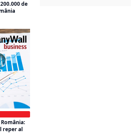
 200.000 de
omânia
 România:
l reper al