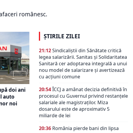
rebuie
intră în România. Compania
ie să
folosește un tarif negociabil între
e afaceri românesc.
uropeană
pasager și șofer
ȘTIRILE ZILEI
21:12
Sindicaliștii din Sănătate critică
legea salarizării. Sanitas și Solidaritatea
Sanitară cer adoptarea integrală a unui
nou model de salarizare și avertizează
cu acțiuni comune
20:54
ÎCCJ a amânat decizia definitivă în
upă doi ani
procesul cu Guvernul privind restanțele
l auto
salariale ale magistraților. Miza
nor noi
dosarului este de aproximativ 5
miliarde de lei
20:36
România pierde bani din lipsa