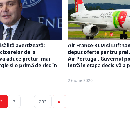
Air France-KLM și Luftha
săliță avertizează:
depus oferte pentru prel
ctoarelor de la
Air Portugal. Guvernul p
va aduce prețuri mai
intră în etapa decisivă a p
gie și o primă de risc în
29 iulie 2026
2
3
…
233
»