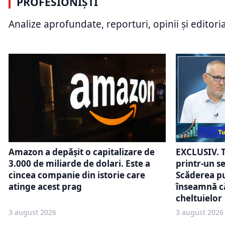
PROFESIONIȘTI
dezechilibrelor economice:
pentru 737
Deficitul extern și datoria publică
intrarea în
Analize aprofundate, reporturi, opinii și editori
pot pune presiune pe leu
model din 
Amazon a depășit o capitalizare de
EXCLUSIV. 
3.000 de miliarde de dolari. Este a
printr-un se
cincea companie din istorie care
Scăderea p
atinge acest prag
înseamnă că
cheltuielor
3 august 2026
3 august 2026