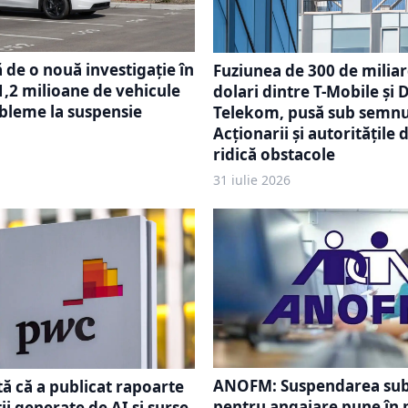
ă de o nouă investigație în
Fuziunea de 300 de milia
1,2 milioane de vehicule
dolari dintre T-Mobile și
bleme la suspensie
Telekom, pusă sub semnul
Acționarii și autoritățile 
ridică obstacole
31 iulie 2026
ANOFM: Suspendarea sub
ă că a publicat rapoarte
pentru angajare pune în 
ii generate de AI și surse