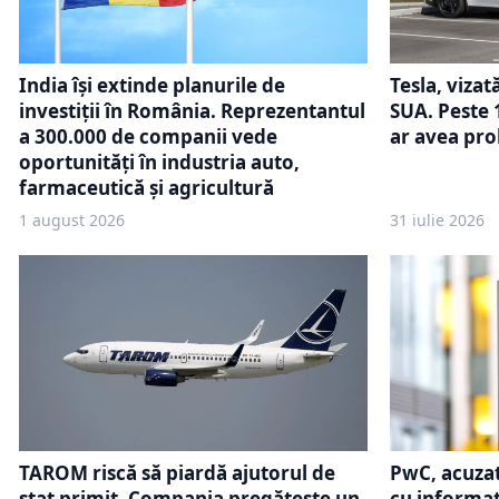
India își extinde planurile de
Tesla, vizat
investiții în România. Reprezentantul
SUA. Peste 
a 300.000 de companii vede
ar avea pro
oportunități în industria auto,
farmaceutică și agricultură
1 august 2026
31 iulie 2026
TAROM riscă să piardă ajutorul de
PwC, acuzat
stat primit. Compania pregătește un
cu informaț