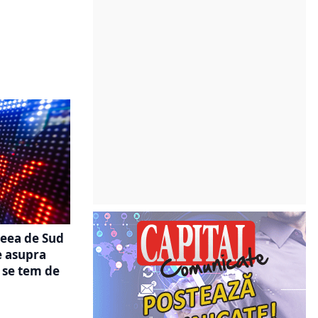
reea de Sud
e asupra
i se tem de