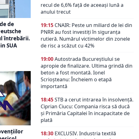
recul de 6,6% față de aceeași lună a
anului trecut
rde de
19:15
CNAIR: Peste un miliard de lei din
 Deutsche
PNRR au fost investiți în siguranța
 întrebării.
rutieră. Numărul victimelor din zonele
din SUA
de risc a scăzut cu 42%
19:00
Autostrada Bucureștiului se
apropie de finalizare. Ultima grindă din
beton a fost montată. Ionel
Scrioșteanu: Încheiem o etapă
importantă
18:45
STB a cerut intrarea în insolvență.
Ciprian Ciucu: Compania risca să ducă
și Primăria Capitalei în incapacitate de
plată
vențiilor
18:30
EXCLUSIV. Industria textilă
pericol