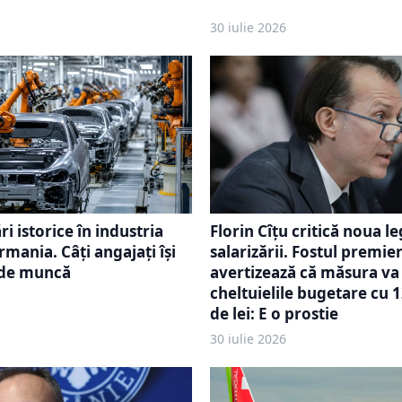
30 iulie 2026
i istorice în industria
Florin Cîțu critică noua le
mania. Câți angajați își
salarizării. Fostul premie
 de muncă
avertizează că măsura va
cheltuielile bugetare cu 
de lei: E o prostie
30 iulie 2026