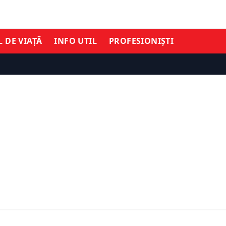
L DE VIAȚĂ
INFO UTIL
PROFESIONIȘTI
Economiile nu pot înlocu
producția de energie. Pr
imește undă verde
CJ Hunedoara spune că î