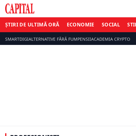
ȘTIRI DE ULTIMĂ ORĂ
ECONOMIE
SOCIAL
STI
SMARTDIGI
ALTERNATIVE FĂRĂ FUM
PENSII
ACADEMIA CRYPTO
Radu Georgescu avertizează asupra
Boeing pr