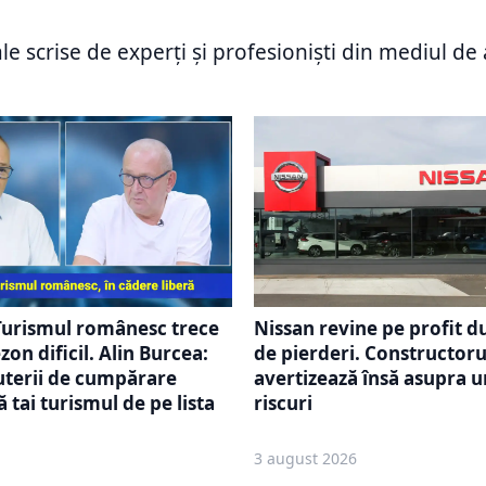
 Max 7. FAA aprobă
centralelor pe cărbune t
 serviciu a celui mai mic
amânată: Guvernul trebu
ale scrise de experți și profesioniști din mediul d
familia Max
negocieze cu Comisia E
Turismul românesc trece
Nissan revine pe profit d
zon dificil. Alin Burcea:
de pierderi. Constructoru
uterii de cumpărare
avertizează însă asupra u
 tai turismul de pe lista
riscuri
3 august 2026