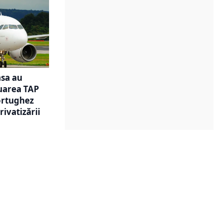
nsa au
uarea TAP
ortughez
rivatizării