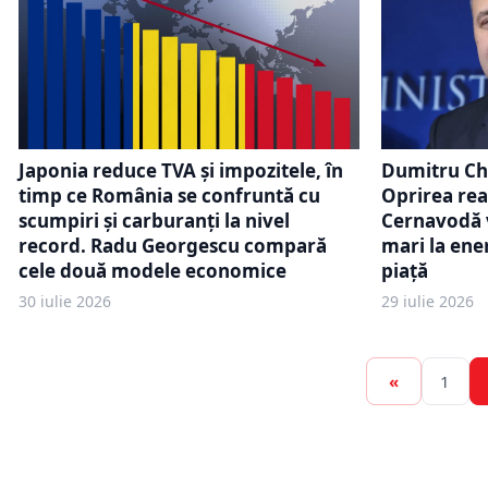
Japonia reduce TVA și impozitele, în
Dumitru Chi
timp ce România se confruntă cu
Oprirea rea
scumpiri și carburanți la nivel
Cernavodă 
record. Radu Georgescu compară
mari la ener
cele două modele economice
piață
30 iulie 2026
29 iulie 2026
«
1