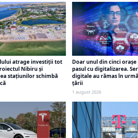
lului atrage investiții tot
Doar unul din cinci orașe 
oiectul Nibiru și
pasul cu digitalizarea. Ser
a stațiunilor schimbă
digitale au rămas în urmă
ică
țării
1 august 2026