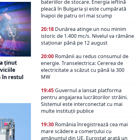
bateriilor de stocare. Energia ieftină
pleacă în Bulgaria și este cumpărată
înapoi de patru ori mai scump
20:18
Dunărea atinge un nou minim
istoric de 1.400 mc/s. Nivelul va rămâne
staționar până pe 12 august
20:00
Românii au redus consumul de
a ținut
energie. Transelectrica: Cererea de
viciile
electricitate a scăzut cu până la 300
MW
 în restul
19:45
Guvernul a lansat platforma
pentru angajarea lucrătorilor străini.
Sistemul este interconectat cu mai
multe instituții publice
19:30
România înregistrează cea mai
mare scădere a comerțului cu
amănuntul din UE. Eurostat arată un