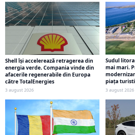
Sudul litora
Shell își accelerează retragerea din
mai mari. Pr
energia verde. Compania vinde din
modernizare
afacerile regenerabile din Europa
piața turist
către TotalEnergies
3 august 2026
3 august 2026