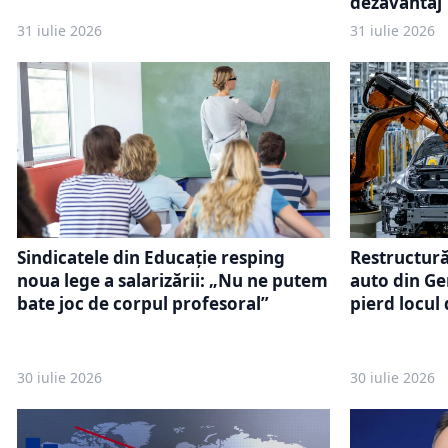
dezavantaj
31 iulie 2026
31 iulie 2026
Restructurăr
Sindicatele din Educație resping
auto din Ger
noua lege a salarizării: „Nu ne putem
pierd locul
bate joc de corpul profesoral”
30 iulie 2026
30 iulie 2026