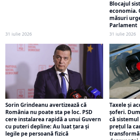
Blocajul s
economia. C
măsuri urge
Parlament
31 iulie 2026
31 iulie 2026
Taxele și ac
Sorin Grindeanu avertizează că
șoferi. Dum
România nu poate sta pe loc. PSD
că sistemul 
cere instalarea rapidă a unui Guvern
prețul la ca
cu puteri depline: Au luat ţara şi
transformă 
legile pe persoană fizică