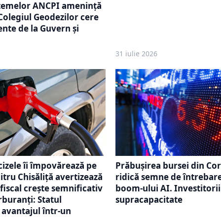
istemelor ANCPI amenință
olegiul Geodezilor cere
nte de la Guvern și
31 iulie 2026
cizele îi împovărează pe
Prăbușirea bursei din Co
itru Chisăliță avertizează
ridică semne de întrebar
fiscal crește semnificativ
boom-ului AI. Investitori
rburanți: Statul
supracapacitate
avantajul într-un