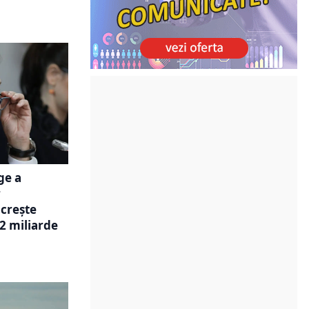
ge a
r
 crește
12 miliarde