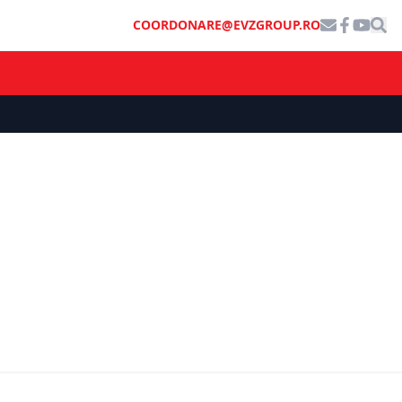
COORDONARE@EVZGROUP.RO
i
eședintele
nchiderea
Un nou rival pentru Uber și Bolt