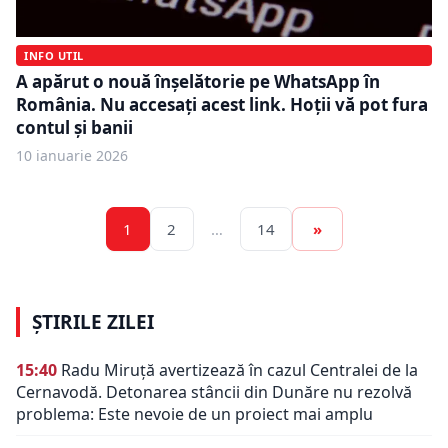
INFO UTIL
A apărut o nouă înşelătorie pe WhatsApp în
România. Nu accesați acest link. Hoții vă pot fura
contul și banii
10 ianuarie 2026
1
2
…
14
»
ȘTIRILE ZILEI
15:40
Radu Miruță avertizează în cazul Centralei de la
Cernavodă. Detonarea stâncii din Dunăre nu rezolvă
problema: Este nevoie de un proiect mai amplu