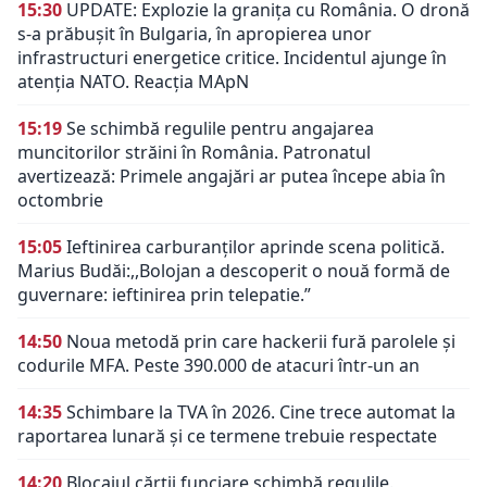
15:30
UPDATE: Explozie la granița cu România. O dronă
s-a prăbușit în Bulgaria, în apropierea unor
infrastructuri energetice critice. Incidentul ajunge în
atenția NATO. Reacția MApN
15:19
Se schimbă regulile pentru angajarea
muncitorilor străini în România. Patronatul
avertizează: Primele angajări ar putea începe abia în
octombrie
15:05
Ieftinirea carburanților aprinde scena politică.
Marius Budăi:,,Bolojan a descoperit o nouă formă de
guvernare: ieftinirea prin telepatie.”
14:50
Noua metodă prin care hackerii fură parolele și
codurile MFA. Peste 390.000 de atacuri într-un an
14:35
Schimbare la TVA în 2026. Cine trece automat la
raportarea lunară și ce termene trebuie respectate
14:20
Blocajul cărții funciare schimbă regulile.