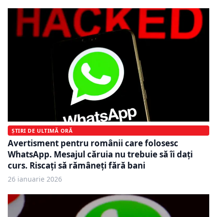
ȘTIRI DE ULTIMĂ ORĂ
Avertisment pentru românii care folosesc
WhatsApp. Mesajul căruia nu trebuie să îi dați
curs. Riscați să rămâneți fără bani
26 ianuarie 2026