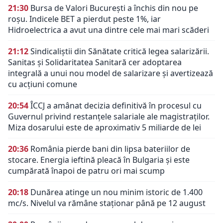
21:30
Bursa de Valori București a închis din nou pe
roșu. Indicele BET a pierdut peste 1%, iar
Hidroelectrica a avut una dintre cele mai mari scăderi
21:12
Sindicaliștii din Sănătate critică legea salarizării.
Sanitas și Solidaritatea Sanitară cer adoptarea
integrală a unui nou model de salarizare și avertizează
cu acțiuni comune
20:54
ÎCCJ a amânat decizia definitivă în procesul cu
Guvernul privind restanțele salariale ale magistraților.
Miza dosarului este de aproximativ 5 miliarde de lei
20:36
România pierde bani din lipsa bateriilor de
stocare. Energia ieftină pleacă în Bulgaria și este
cumpărată înapoi de patru ori mai scump
20:18
Dunărea atinge un nou minim istoric de 1.400
mc/s. Nivelul va rămâne staționar până pe 12 august