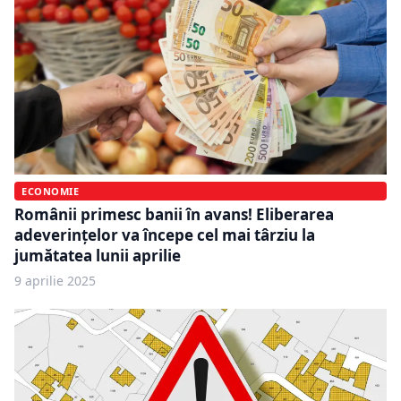
ECONOMIE
Românii primesc banii în avans! Eliberarea
adeverințelor va începe cel mai târziu la
jumătatea lunii aprilie
9 aprilie 2025