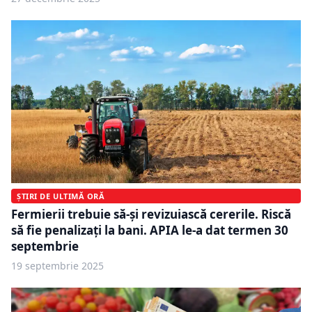
ȘTIRI DE ULTIMĂ ORĂ
Fermierii trebuie să-și revizuiască cererile. Riscă
să fie penalizați la bani. APIA le-a dat termen 30
septembrie
19 septembrie 2025