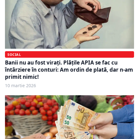
SOCIAL
Banii nu au fost virați. Plățile APIA se fac cu
întârziere în conturi: Am ordin de plată, dar n-am
primit nimic!
10 martie 2026