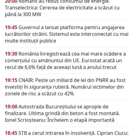
20:00
Românii au redus consumul de energie.
Transelectrica: Cererea de electricitate a scăzut cu
până la 300 MW
19:45
Guvernul a lansat platforma pentru angajarea
lucrătorilor străini. Sistemul este interconectat cu mai
multe instituții publice
19:30
România înregistrează cea mai mare scădere a
comerțului cu amănuntul din UE. Eurostat arată un
recul de 6,6% față de aceeași lună a anului trecut
19:15
CNAIR: Peste un miliard de lei din PNRR au fost
investiți în siguranța rutieră. Numărul victimelor din
zonele de risc a scăzut cu 42%
19:00
Autostrada Bucureștiului se apropie de
finalizare. Ultima grindă din beton a fost montată.
Ionel Scrioșteanu: Încheiem o etapă importantă
18:45
STB a cerut intrarea în insolvență. Ciprian Ciucu: