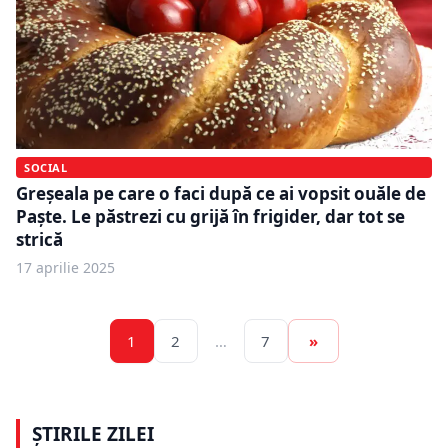
SOCIAL
Greșeala pe care o faci după ce ai vopsit ouăle de
Paște. Le păstrezi cu grijă în frigider, dar tot se
strică
17 aprilie 2025
1
2
…
7
»
ȘTIRILE ZILEI