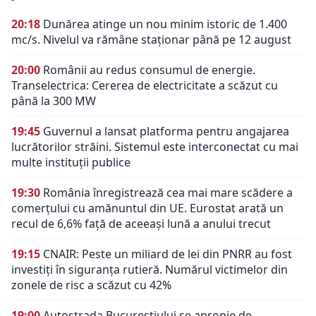
20:18
Dunărea atinge un nou minim istoric de 1.400
mc/s. Nivelul va rămâne staționar până pe 12 august
20:00
Românii au redus consumul de energie.
Transelectrica: Cererea de electricitate a scăzut cu
până la 300 MW
19:45
Guvernul a lansat platforma pentru angajarea
lucrătorilor străini. Sistemul este interconectat cu mai
multe instituții publice
19:30
România înregistrează cea mai mare scădere a
comerțului cu amănuntul din UE. Eurostat arată un
recul de 6,6% față de aceeași lună a anului trecut
19:15
CNAIR: Peste un miliard de lei din PNRR au fost
investiți în siguranța rutieră. Numărul victimelor din
zonele de risc a scăzut cu 42%
19:00
Autostrada Bucureștiului se apropie de