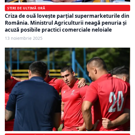
ȘTIRI DE ULTIMĂ ORĂ
Criza de ouă lovește parțial supermarketurile din
România. Ministrul Agriculturii neagă penuria și
acuză posibile practici comerciale neloiale
13 noiembrie 2025