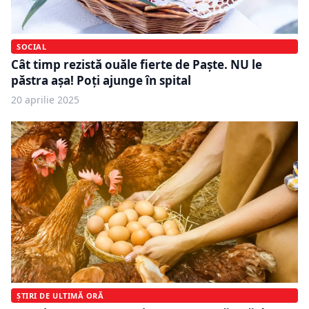
SOCIAL
Cât timp rezistă ouăle fierte de Paște. NU le
păstra așa! Poți ajunge în spital
20 aprilie 2025
ȘTIRI DE ULTIMĂ ORĂ